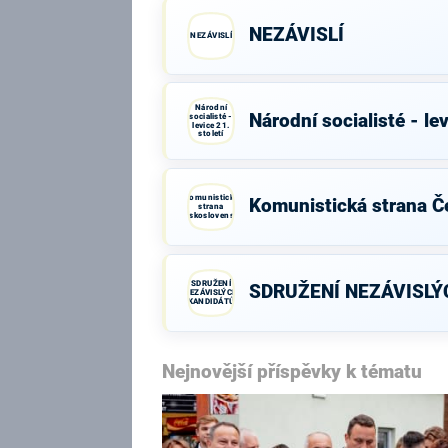
NEZÁVISLÍ
NEZÁVISLÍ
Národní
Národní socialisté - lev
socialisté -
levice 21.
století
Komunistická
Komunistická strana Č
strana
Československa
SDRUŽENÍ
SDRUŽENÍ NEZÁVISLÝ
NEZÁVISLÝCH
KANDIDÁTŮ
Nejnovější příspěvky k tématu