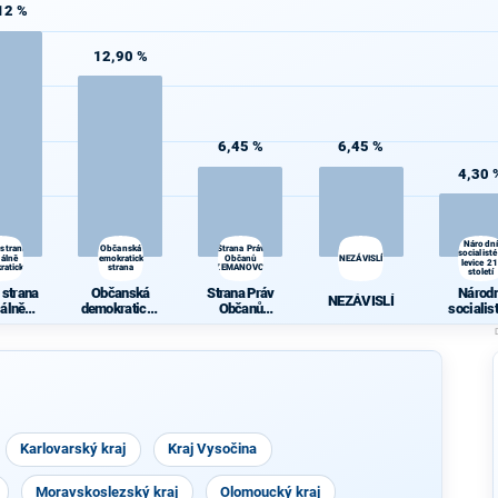
12 %
12,90 %
6,45 %
6,45 %
4,30 
Národní
 strana
Občanská
Strana Práv
socialisté
iálně
demokratická
Občanů
NEZÁVISLÍ
levice 21
ratická
strana
ZEMANOVCI
století
 strana
Občanská
Strana Práv
Národn
NEZÁVISLÍ
iálně
demokratická
Občanů
socialist
ratická
strana
ZEMANOVCI
levice 
stolet
Karlovarský kraj
Kraj Vysočina
Moravskoslezský kraj
Olomoucký kraj