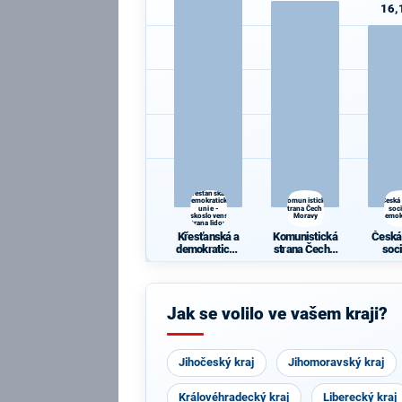
16,
Křesťanská a
demokratická
Komunistická
Česká
unie -
strana Čech a
soc
Československá
Moravy
demok
strana lidová
Křesťanská a
Komunistická
Česká
demokratická
strana Čech a
soc
unie -
Moravy
demok
Českoslovens
ká strana
lidová
Jak se volilo ve vašem kraji?
Jihočeský kraj
Jihomoravský kraj
Královéhradecký kraj
Liberecký kraj