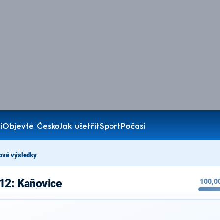
í
Objevte Česko
Jak ušetřit
Sport
Počasí
ové výsledky
12: Kaňovice
100,0