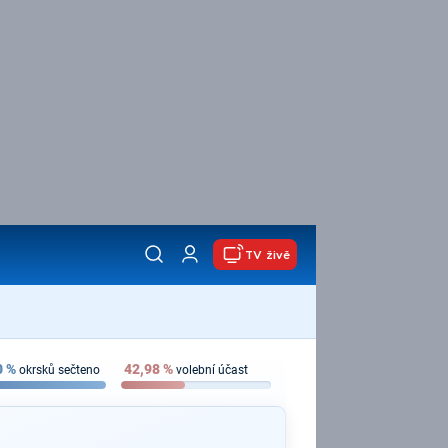
TV živě
0
%
42,98
%
okrsků sečteno
volební účast