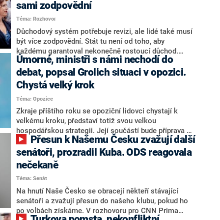
sami zodpovědní
Téma: Rozhovor
Důchodový systém potřebuje revizi, ale lidé také musí
být více zodpovědní. Stát tu není od toho, aby
každému garantoval nekonečně rostoucí důchod.
Úmorné, ministři s námi nechodí do
Chybí tu nový systém a my ho představíme,řekl
hejtman Jihočeského kraje a předseda hnutí Naše
debat, popsal Grolich situaci v opozici.
Česko Martin Kuba v rozhovoru pro CNN Prima NEWS.
Chystá velký krok
V čele státu pak podle něj nemůže být člověk, který by
Téma: Opozice
střetem zájmů omezoval čerpání financí a rozvoj,
dodal. Řešení u Andreje Babiše ale hodnotit nechtěl.
Zkraje příštího roku se opoziční lidovci chystají k
velkému kroku, představí totiž svou velkou
hospodářskou strategii. Její součástí bude příprava na
Přesun k Našemu Česku zvažují další
stárnutí populace, řekl ve středu na setkání s novináři
nový předseda lidovců Jan Grolich. Ten zároveň v
senátoři, prozradil Kuba. ODS reagovala
senátních volbách kandiduje ve Vyškově. Popsal i
nečekaně
aktivitu opozice, o níž vládní strany nebo političtí
Téma: Senát
komentátoři mluví jako o slabé a v defenzivě. „Je to
úmorná práce upozorňovat na chyby vlády. Ministři s
Na hnutí Naše Česko se obracejí někteří stávající
námi navíc nechodí do debat. Chceme ale ukazovat
senátoři a zvažují přesun do našeho klubu, pokud ho
svoje témata,“ odpověděl Grolich na dotaz CNN Prima
po volbách získáme. V rozhovoru pro CNN Prima
Turkova pomsta, nekonfliktní
NEWS.