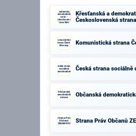
Křesťanská a
Křesťanská a demokrati
demokratická
unie -
Československá strana
Československá
strana lidová
Komunistická
Komunistická strana Č
strana Čech a
Moravy
Česká strana
Česká strana sociálně
sociálně
demokratická
Občanská
Občanská demokratick
demokratická
strana
Strana Práv
Strana Práv Občanů 
Občanů
ZEMANOVCI