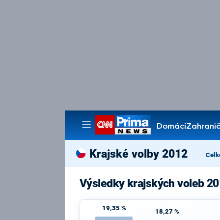
Domácí
Zahranič
Pořady
Krajské volby 2012
Celk
Výsledky krajských voleb 20
19,35 %
18,27 %