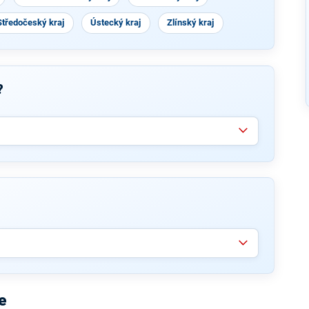
Středočeský kraj
Ústecký kraj
Zlínský kraj
?
e