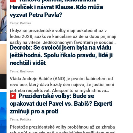
NEWS to řekl zakladatel hnutí a jihočeský hejtman
Martin Kuba. Konkrétní nebyl, ale získat by takto mohl
Havlíček i návrat Klause. Kdo může
například senátora Zdeňka Hrabu, který je dnes
vyzvat Petra Pavla?
součástí klubu ODS a TOP 09. Hraba to na dotaz
Téma: Politika
redakce nevyloučil. Předseda klubu senátorů ODS
Zdeněk Nytra redakci řekl, že počítá s odchodem
I když se prezidentské volby mají uskutečnit až v
některých senátorů z klubu a že Naše Česko není
lednu 2028, sázkové kanceláře už delší dobu přijímají
nepřítel, ale soupeř.
sázky na vítěze. Jednoznačným favoritem je současná
Decroix: Se svoločí jsem byla na vládu
hlava státu Petr Pavel. Daleko za ním pak bookmakeři
zmiňují dva výrazné politiky ANO, tedy premiéra
ještě hodná. Spolu říkalo pravdu, lidé ji
Andreje Babiše a ministra průmyslu Karla Havlíčka.
nechtěli vidět
Oblíbeným tipem samotných sázkařů je poslanec za
Téma: Rozhovor
Motoristy Filip Turek. Politolog Jan Kubáček nicméně
o případné kandidatuře kohokoliv ze zmíněné trojice
Vláda Andreje Babiše (ANO) je prvním kabinetem od
značně pochybuje. Podle něj současná koalice dosud
revoluce, který dává každý den najevo, že justici není
nemá osobu, která by Pavlovi mohla konkurovat.
potřeba respektovat. Alespoň to si myslí stínová
Prezidentské volby: Bude se
ministryně spravedlnosti ODS Eva Decroix. V
rozhovoru pro CNN Prima NEWS si nebrala servítky
opakovat duel Pavel vs. Babiš? Experti
ohledně politického výkonu svého nástupce Jeronýma
zmiňují pro a proti
Tejce (za ANO) či vládní zmocněnkyně pro lidská
Téma: Politika
práva Taťány Malé (ANO). Označením „svoloč“ na
adresu vlády prý byla ještě hodná. Decroix se také
Přestože prezidentské volby proběhnou až za zhruba
vrátila k volební porážce koalice Spolu či promluvila o
rok a půl, v souvislosti s eskalujícím konfliktem mezi