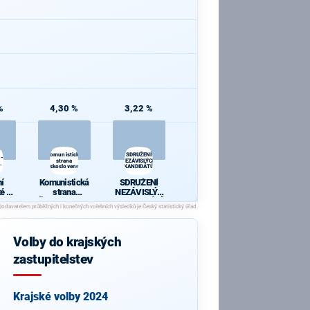
%
4,30 %
3,22 %
Komunistická
SDRUŽENÍ
 -
strana
NEZÁVISLÝCH
.
Československa
KANDIDÁTŮ
í
Komunistická
SDRUŽENÍ
é -
strana
NEZÁVISLÝC
21.
Českoslovens
H KANDIDÁTŮ
í
ka
Volby do krajských
zastupitelstev
Krajské volby 2024