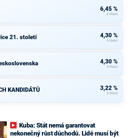
6,45 %
6 hlasů
4,30 %
ice 21. století
4 hlasů
4,30 %
eskoslovenska
4 hlasů
3,22 %
CH KANDIDÁTŮ
3 hlasů
Kuba: Stát nemá garantovat
nekonečný růst důchodů. Lidé musí být