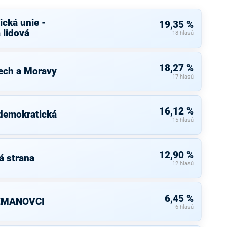
cká unie -
19,35 %
 lidová
18 hlasů
18,27 %
ech a Moravy
17 hlasů
16,12 %
 demokratická
15 hlasů
12,90 %
á strana
12 hlasů
6,45 %
ZEMANOVCI
6 hlasů