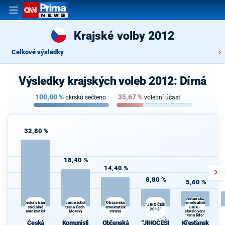
Krajské volby 2012
Celkové výsledky
Výsledky krajských voleb 2012: Dírná
100,00
%
35,67
%
okrsků sečteno
volební účast
32,80 %
18,40 %
14,40 %
8,80 %
5,60 %
Křesťanská a
Komunistická
Česká strana
Občanská
demokratická
"JIHOČEŠI
sociálně
strana Čech a
demokratická
unie -
2012"
demokratická
Moravy
strana
Československá
strana lidová
Česká
Komunisti
Občanská
"JIHOČEŠI
Křesťansk