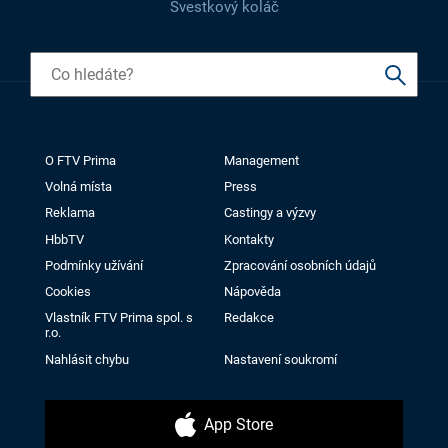
Švestkový koláč
O FTV Prima
Management
Volná místa
Press
Reklama
Castingy a výzvy
HbbTV
Kontakty
Podmínky užívání
Zpracování osobních údajů
Cookies
Nápověda
Vlastník FTV Prima spol. s
Redakce
r.o.
Nahlásit chybu
Nastavení soukromí
App Store