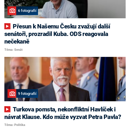
6 fotografií
Přesun k Našemu Česku zvažují další
senátoři, prozradil Kuba. ODS reagovala
nečekaně
Téma: Senát
9 fotografií
Turkova pomsta, nekonfliktní Havlíček i
návrat Klause. Kdo může vyzvat Petra Pavla?
Téma: Politika