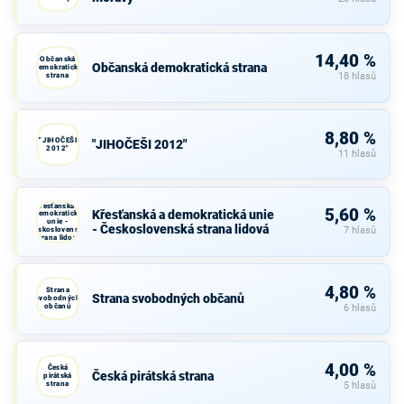
14,40 %
Občanská
Občanská demokratická strana
demokratická
strana
18 hlasů
8,80 %
"JIHOČEŠI
"JIHOČEŠI 2012"
2012"
11 hlasů
Křesťanská a
5,60 %
Křesťanská a demokratická unie
demokratická
unie -
- Československá strana lidová
Československá
7 hlasů
strana lidová
4,80 %
Strana
Strana svobodných občanů
svobodných
občanů
6 hlasů
4,00 %
Česká
Česká pirátská strana
pirátská
strana
5 hlasů