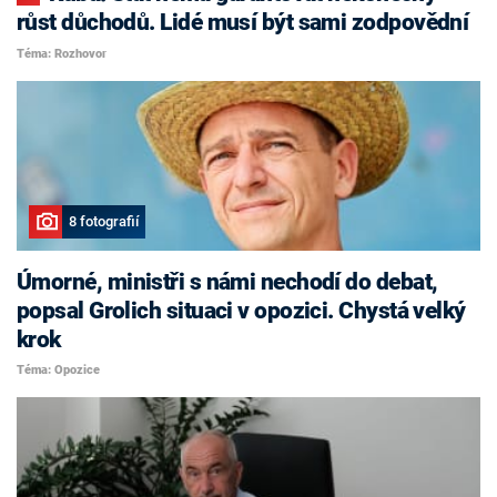
růst důchodů. Lidé musí být sami zodpovědní
Téma: Rozhovor
8 fotografií
Úmorné, ministři s námi nechodí do debat,
popsal Grolich situaci v opozici. Chystá velký
krok
Téma: Opozice