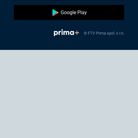
Google Play
© FTV Prima spol. s r.o.