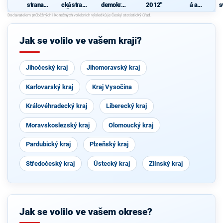
strana
cká strana
demokrati
2012"
á a
s
sociálně
Čech a
cká strana
demokrati
demokrati
Moravy
cká unie -
cká
Českoslov
enská
Jak se volilo ve vašem kraji?
strana
lidová
Jihočeský kraj
Jihomoravský kraj
Karlovarský kraj
Kraj Vysočina
Královéhradecký kraj
Liberecký kraj
Moravskoslezský kraj
Olomoucký kraj
Pardubický kraj
Plzeňský kraj
Středočeský kraj
Ústecký kraj
Zlínský kraj
Jak se volilo ve vašem okrese?