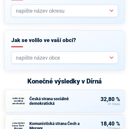
Jak se volilo ve vaší obci?
Konečné výsledky v Dírná
32,80 %
Česká strana sociálně
Česká strana
sociálně
demokratická
demokratická
41 hlasů
18,40 %
Komunistická strana Čech a
Komunistická
strana Čech a
Moravy
Moravy
23 hlasů