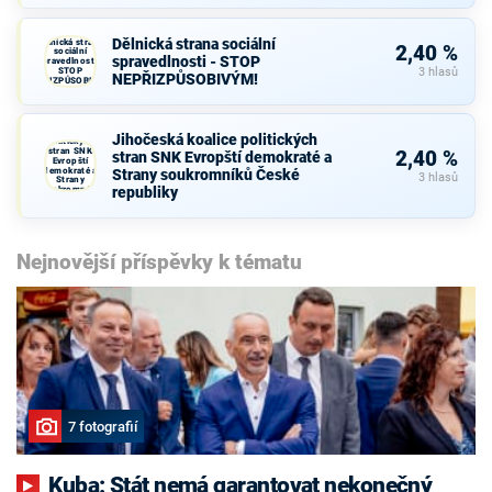
Dělnická strana sociální
Dělnická strana
2,40 %
sociální
spravedlnosti - STOP
spravedlnosti -
STOP
3 hlasů
NEPŘIZPŮSOBIVÝM!
NEPŘIZPŮSOBIVÝM!
Jihočeská
koalice
Jihočeská koalice politických
politických
stran SNK
2,40 %
stran SNK Evropští demokraté a
Evropští
demokraté a
Strany soukromníků České
3 hlasů
Strany
republiky
soukromníků
České
republiky
Nejnovější příspěvky k tématu
7 fotografií
Kuba: Stát nemá garantovat nekonečný