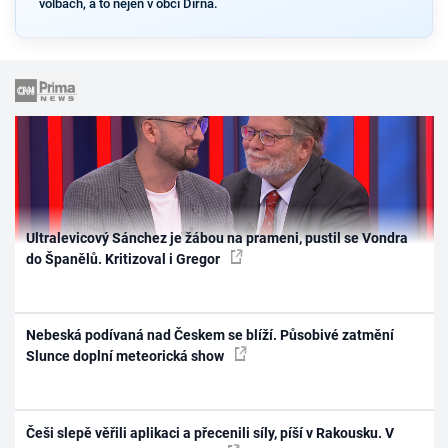
volbách, a to nejen v obci Dírná.
Ultralevicový Sánchez je žábou na prameni, pustil se Vondra
do Španělů. Kritizoval i Gregor
Nebeská podívaná nad Českem se blíží. Působivé zatmění
Slunce doplní meteorická show
Češi slepě věřili aplikaci a přecenili síly, píší v Rakousku. V