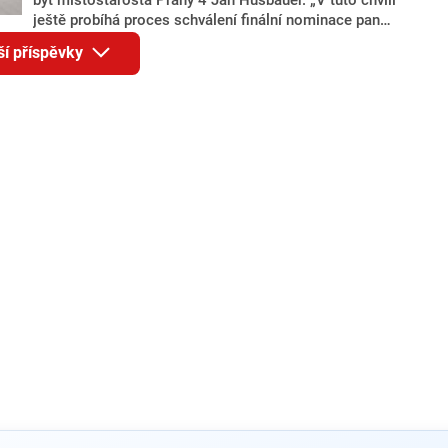
ještě probíhá proces schválení finální nominace pana
Jana Hušbauera Výborem hnutí ANO,“ uvedl pro
ší příspěvky
redakci místopředseda pražského ANO Martin
Benkovič. O Hušbauerovi se spekulovalo jako o
náhradníkovi v čele pražské kandidátky poté, co
rezignoval po sérii nejasností v majetkových
přiznáních a pořizování bytů Ondřej Prokop. Zároveň
ale stále není jasné, kdo bude za ANO kandidovat ve
dvou ze tří pražských obvodů do horní komory
parlamentu. ANO má v Praze dlouhodobě horší
výsledky než ve zbytku republiky.