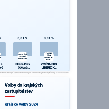
%
3,01 %
3,01 %
ZMĚNA
Strana Práv
a
PRO
Občanů
vé
LIBERECKÝ
ZEMANOVCI
KRAJ
 a
Strana Práv
ZMĚNA PRO
ové
Občanů
LIBERECKÝ
ZEMANOVCI
KRAJ
Volby do krajských
zastupitelstev
Krajské volby 2024