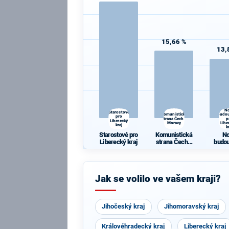
15,66 %
13,
N
Starostové
Komunistická
budo
pro
strana Čech a
p
Liberecký
Moravy
Libe
kraj
k
Starostové pro
Komunistická
N
Liberecký kraj
strana Čech a
budo
Moravy
pro Li
k
Jak se volilo ve vašem kraji?
Jihočeský kraj
Jihomoravský kraj
Královéhradecký kraj
Liberecký kraj