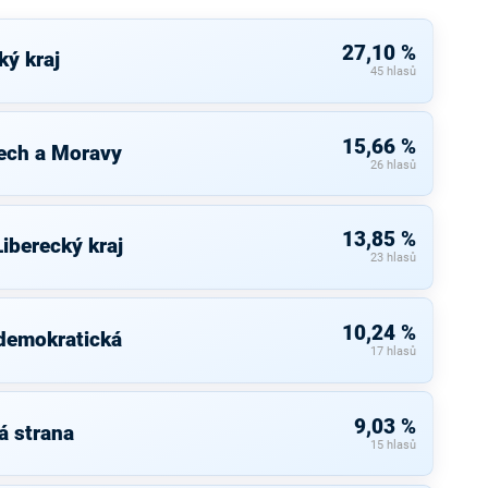
27,10 %
ký kraj
45 hlasů
15,66 %
ech a Moravy
26 hlasů
13,85 %
iberecký kraj
23 hlasů
10,24 %
 demokratická
17 hlasů
9,03 %
á strana
15 hlasů