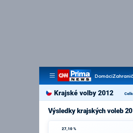
Domácí
Zahranič
Pořady
Krajské volby 2012
Celk
Výsledky krajských voleb 2
27,10 %