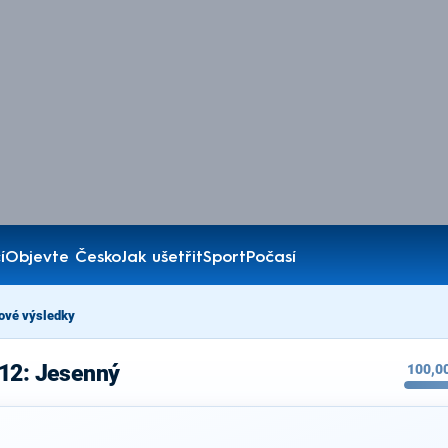
í
Objevte Česko
Jak ušetřit
Sport
Počasí
ové výsledky
012: Jesenný
100,0