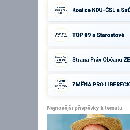
Koalice
Koalice KDU-ČSL a Ss
KDU-ČSL a
SsČR
TOP 09 a Starostové
TOP 09 a
Starostové
Strana Práv
Strana Práv Občanů 
Občanů
ZEMANOVCI
ZMĚNA
ZMĚNA PRO LIBERECK
PRO
LIBERECKÝ
KRAJ
Nejnovější příspěvky k tématu