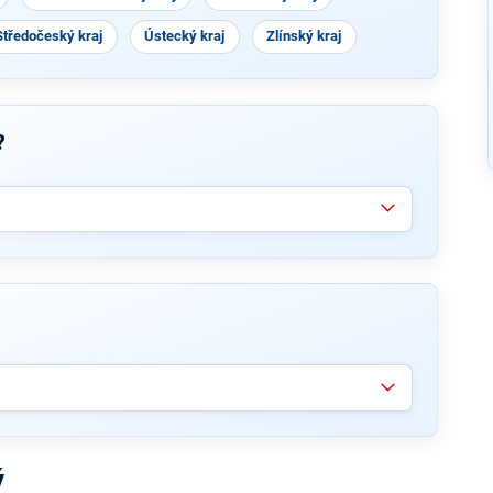
Středočeský kraj
Ústecký kraj
Zlínský kraj
?
ý