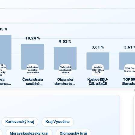
85 %
10,24 %
9,03 %
3,61 %
3,61 
ová
ucnost
Česká strana
Občanská
Koalice
TOP 09 
ro
sociálně
demokratická
KDU-ČSL a
Starosto
recký
demokratická
strana
SsČR
raj
ová
Česká strana
Občanská
Koalice KDU-
TOP 09
ucnost
sociálně
demokratická
ČSL a SsČR
Starost
berecký
demokratická
strana
raj
Karlovarský kraj
Kraj Vysočina
Moravskoslezský kraj
Olomoucký kraj