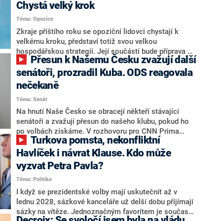
Chystá velký krok
Téma: Opozice
Zkraje příštího roku se opoziční lidovci chystají k
velkému kroku, představí totiž svou velkou
hospodářskou strategii. Její součástí bude příprava na
Přesun k Našemu Česku zvažují další
stárnutí populace, řekl ve středu na setkání s novináři
nový předseda lidovců Jan Grolich. Ten zároveň v
senátoři, prozradil Kuba. ODS reagovala
senátních volbách kandiduje ve Vyškově. Popsal i
nečekaně
aktivitu opozice, o níž vládní strany nebo političtí
Téma: Senát
komentátoři mluví jako o slabé a v defenzivě. „Je to
úmorná práce upozorňovat na chyby vlády. Ministři s
Na hnutí Naše Česko se obracejí někteří stávající
námi navíc nechodí do debat. Chceme ale ukazovat
senátoři a zvažují přesun do našeho klubu, pokud ho
svoje témata,“ odpověděl Grolich na dotaz CNN Prima
po volbách získáme. V rozhovoru pro CNN Prima
Turkova pomsta, nekonfliktní
NEWS.
NEWS to řekl zakladatel hnutí a jihočeský hejtman
Martin Kuba. Konkrétní nebyl, ale získat by takto mohl
Havlíček i návrat Klause. Kdo může
například senátora Zdeňka Hrabu, který je dnes
vyzvat Petra Pavla?
součástí klubu ODS a TOP 09. Hraba to na dotaz
Téma: Politika
redakce nevyloučil. Předseda klubu senátorů ODS
Zdeněk Nytra redakci řekl, že počítá s odchodem
I když se prezidentské volby mají uskutečnit až v
některých senátorů z klubu a že Naše Česko není
lednu 2028, sázkové kanceláře už delší dobu přijímají
nepřítel, ale soupeř.
sázky na vítěze. Jednoznačným favoritem je současná
Decroix: Se svoločí jsem byla na vládu