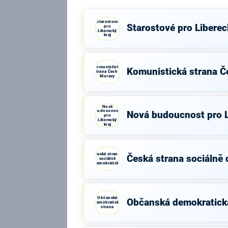
Starostové
Starostové pro Liberec
pro
Liberecký
kraj
Komunistická
Komunistická strana Č
strana Čech a
Moravy
Nová
budoucnost
Nová budoucnost pro L
pro
Liberecký
kraj
Česká strana
Česká strana sociálně
sociálně
demokratická
Občanská
Občanská demokratick
demokratická
strana