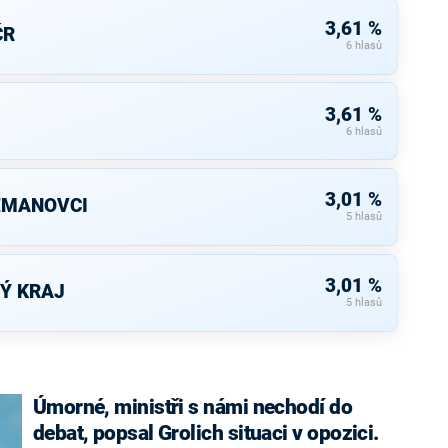
3,61 %
ČR
6 hlasů
3,61 %
6 hlasů
3,01 %
ZEMANOVCI
5 hlasů
3,01 %
Ý KRAJ
5 hlasů
Úmorné, ministři s námi nechodí do
debat, popsal Grolich situaci v opozici.