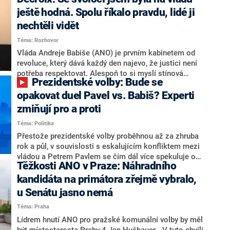
hlava státu Petr Pavel. Daleko za ním pak bookmakeři
zmiňují dva výrazné politiky ANO, tedy premiéra
ještě hodná. Spolu říkalo pravdu, lidé ji
Andreje Babiše a ministra průmyslu Karla Havlíčka.
nechtěli vidět
Oblíbeným tipem samotných sázkařů je poslanec za
Téma: Rozhovor
Motoristy Filip Turek. Politolog Jan Kubáček nicméně
o případné kandidatuře kohokoliv ze zmíněné trojice
Vláda Andreje Babiše (ANO) je prvním kabinetem od
značně pochybuje. Podle něj současná koalice dosud
revoluce, který dává každý den najevo, že justici není
nemá osobu, která by Pavlovi mohla konkurovat.
potřeba respektovat. Alespoň to si myslí stínová
Prezidentské volby: Bude se
ministryně spravedlnosti ODS Eva Decroix. V
rozhovoru pro CNN Prima NEWS si nebrala servítky
opakovat duel Pavel vs. Babiš? Experti
ohledně politického výkonu svého nástupce Jeronýma
zmiňují pro a proti
Tejce (za ANO) či vládní zmocněnkyně pro lidská
Téma: Politika
práva Taťány Malé (ANO). Označením „svoloč“ na
adresu vlády prý byla ještě hodná. Decroix se také
Přestože prezidentské volby proběhnou až za zhruba
vrátila k volební porážce koalice Spolu či promluvila o
rok a půl, v souvislosti s eskalujícím konfliktem mezi
hnutí Naše Česko Martina Kuby.
vládou a Petrem Pavlem se čím dál více spekuluje o
Těžkosti ANO v Praze: Náhradního
tom, koho by do bitvy o Hrad mohla vyslat současná
koalice. Někteří političtí komentátoři znovu vytahují
kandidáta na primátora zřejmě vybralo,
jméno premiéra Andreje Babiše (ANO). Jak moc je
u Senátu jasno nemá
pravděpodobné, že se v prezidentských volbách 2028
Téma: Praha
bude znovu opakovat souboj z roku 2023?
Lídrem hnutí ANO pro pražské komunální volby by měl
být místostarosta Prahy 4 Jan Hušbauer. „V tuto chvíli