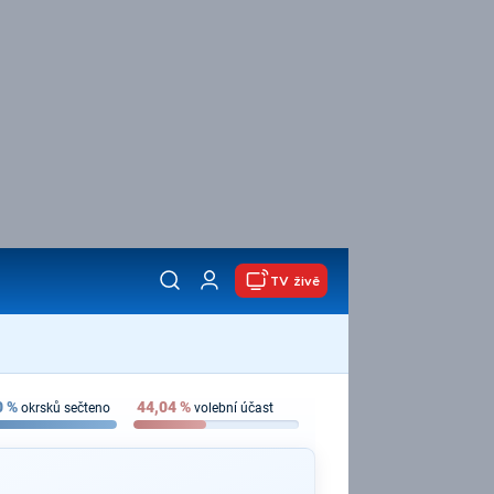
TV živě
0
%
44,04
%
okrsků sečteno
volební účast