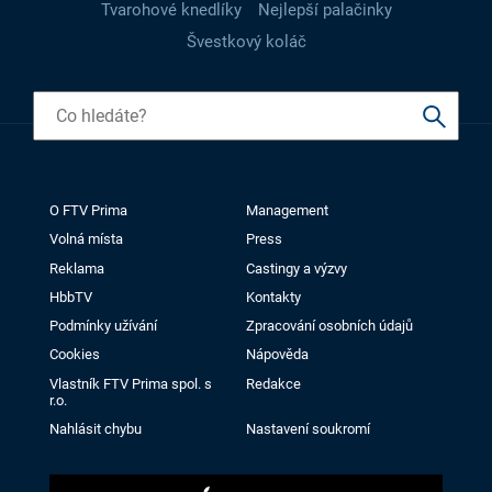
Tvarohové knedlíky
Nejlepší palačinky
Švestkový koláč
O FTV Prima
Management
Volná místa
Press
Reklama
Castingy a výzvy
HbbTV
Kontakty
Podmínky užívání
Zpracování osobních údajů
Cookies
Nápověda
Vlastník FTV Prima spol. s
Redakce
r.o.
Nahlásit chybu
Nastavení soukromí