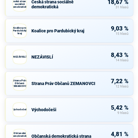
18,67 %
Česká strana sociálně
Česká strana
sociálně
demokratická
demokratická
31 hlasů
9,03 %
Koalice pro
Koalice pro Pardubický kraj
Pardubický
kraj
15 hlasů
8,43 %
NEZÁVISLÍ
NEZÁVISLÍ
14 hlasů
7,22 %
Strana Práv
Strana Práv Občanů ZEMANOVCI
Občanů
ZEMANOVCI
12 hlasů
5,42 %
Východočeši
Východočeši
9 hlasů
4,81 %
Občanská
Občanská demokratická strana
demokratická