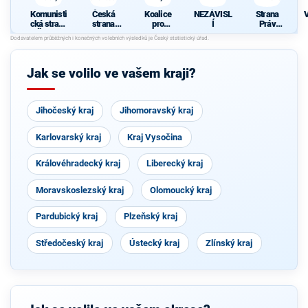
Komunisti
Česká
Koalice
NEZÁVISL
Strana
cká strana
strana
pro
Í
Práv
Čech a
sociálně
Pardubick
Občanů
Moravy
demokrati
ý kraj
ZEMANO
cká
VCI
Jak se volilo ve vašem kraji?
Jihočeský kraj
Jihomoravský kraj
Karlovarský kraj
Kraj Vysočina
Královéhradecký kraj
Liberecký kraj
Moravskoslezský kraj
Olomoucký kraj
Pardubický kraj
Plzeňský kraj
Středočeský kraj
Ústecký kraj
Zlínský kraj