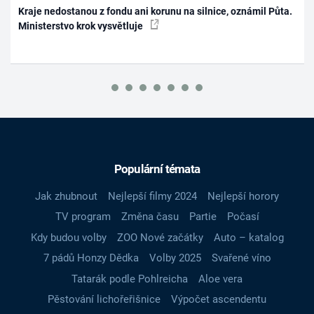
Kraje nedostanou z fondu ani korunu na silnice, oznámil Půta.
Ministerstvo krok vysvětluje
Populární témata
Jak zhubnout
Nejlepší filmy 2024
Nejlepší horory
TV program
Změna času
Partie
Počasí
Kdy budou volby
ZOO Nové začátky
Auto – katalog
7 pádů Honzy Dědka
Volby 2025
Svařené víno
Tatarák podle Pohlreicha
Aloe vera
Pěstování lichořeřišnice
Výpočet ascendentu