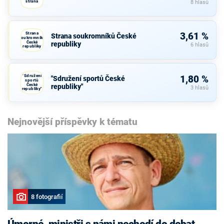
strana
8 hlasů
Strana
3,61 %
Strana soukromníků České
soukromníků
České
republiky
6 hlasů
republiky
"Sdružení
1,80 %
"Sdružení sportů České
sportů
České
republiky"
3 hlasů
republiky"
Nejnovější příspěvky k tématu
8 fotografií
Úmorné, ministři s námi nechodí do debat,