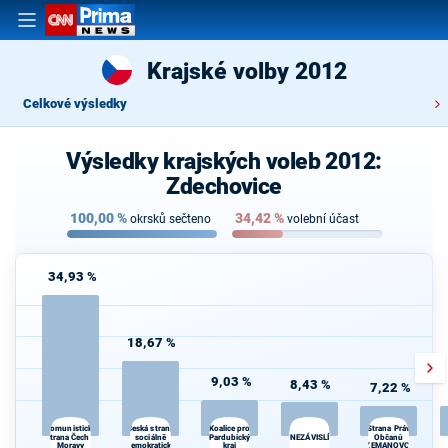
Krajské volby 2012
Celkové výsledky
Výsledky krajských voleb 2012:
Zdechovice
100,00
%
34,42
%
okrsků sečteno
volební účast
34,93 %
18,67 %
9,03 %
8,43 %
7,22 %
Česká strana
Komunistická
Koalice pro
Strana Práv
strana Čech a
sociálně
Pardubický
NEZÁVISLÍ
Občanů
Moravy
demokratická
kraj
ZEMANOVCI