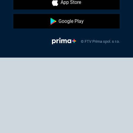
App Store
Google Play
© FTV Prima spol. s r.o.