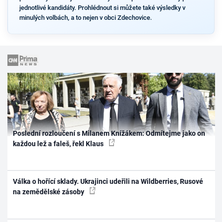
jednotlivé kandidáty. Prohlédnout si můžete také výsledky v
minulých volbách, a to nejen v obci Zdechovice.
Poslední rozloučení s Milanem Knížákem: Odmítejme jako on
každou lež a faleš, řekl Klaus
Válka o hořící sklady. Ukrajinci udeřili na Wildberries, Rusové
na zemědělské zásoby