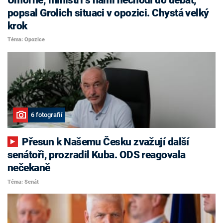
popsal Grolich situaci v opozici. Chystá velký
krok
Téma: Opozice
6 fotografií
Přesun k Našemu Česku zvažují další
senátoři, prozradil Kuba. ODS reagovala
nečekaně
Téma: Senát