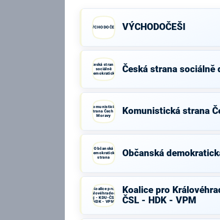
VÝCHODOČEŠI
VÝCHODOČEŠI
Česká strana
Česká strana sociálně
sociálně
demokratická
Komunistická
Komunistická strana Č
strana Čech a
Moravy
Občanská
Občanská demokratick
demokratická
strana
Koalice pro Královéhra
Koalice pro
Královéhradecký
kraj - KDU-ČSL -
ČSL - HDK - VPM
HDK - VPM