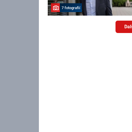
7 fotografií
Dal