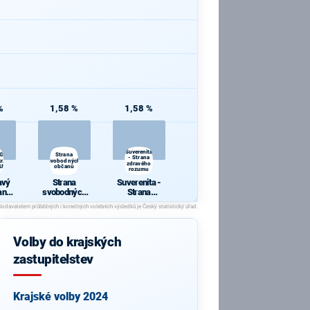
%
1,58 %
1,58 %
Suverenita
ODVOLAT.polit.,NÍZKÉ
Strana
- Strana
r.,SPRAV.just.,PŘÍMOU
svobodných
zdravého
BULKA.NET
občanů
rozumu
avý
Strana
Suverenita -
anu
svobodných
Strana
občanů
zdravého
poli
rozumu
KÉ
ROV
Volby do krajských
IN.b
RAV.
zastupitelstev
ÍMOU
.
ULK
T
Krajské volby 2024