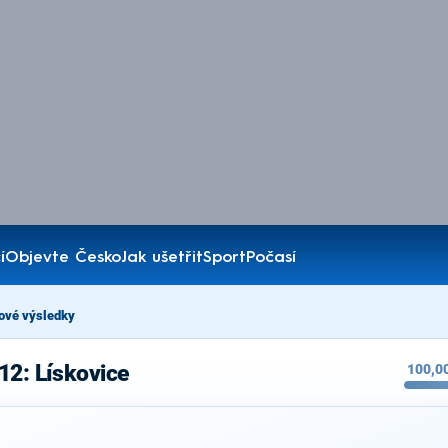
í
Objevte Česko
Jak ušetřit
Sport
Počasí
ové výsledky
12: Lískovice
100,0