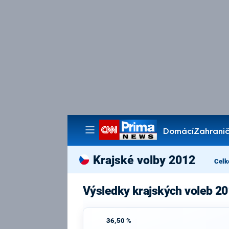
Domácí
Zahranič
Pořady
Krajské volby 2012
Celk
Výsledky krajských voleb 20
36,50 %