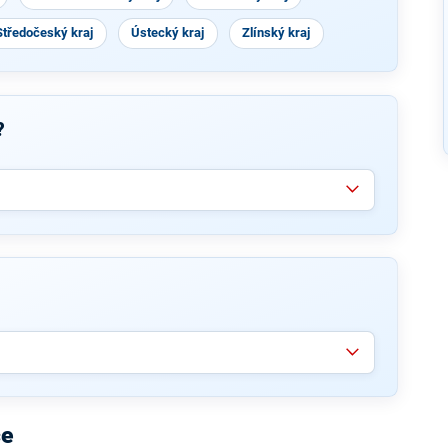
Středočeský kraj
Ústecký kraj
Zlínský kraj
?
ce