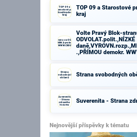
TOP 09 a Starostové p
TOP 09 a
Starostové pro
Královéhradecký
kraj
kraj
Volte Pravý Blok-stran
ODVOLAT.polit.,NÍZKÉ
Volte Pravý Blok-stranu za ODVOLAT.polit.,NÍZKÉ
daně,VYROVN.rozp.,MIN.byrokr.,SPRAV.just.,PŘÍMOU
daně,VYROVN.rozp.,MI
demokr. WWW.CIBULKA.NET
.,PŘÍMOU demokr. W
Strana
Strana svobodných ob
svobodných
občanů
Suverenita
Suverenita - Strana z
- Strana
zdravého
rozumu
Nejnovější příspěvky k tématu