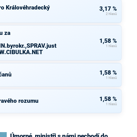
ro Královéhradecký
3,17 %
2 hlasů
u za
1,58 %
N.byrokr.,SPRAV.just
1 hlasů
WW.CIBULKA.NET
1,58 %
čanů
1 hlasů
1,58 %
dravého rozumu
1 hlasů
Úmorné, ministři s námi nechodí do