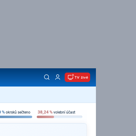
TV živě
0
%
38,24
%
okrsků sečteno
volební účast