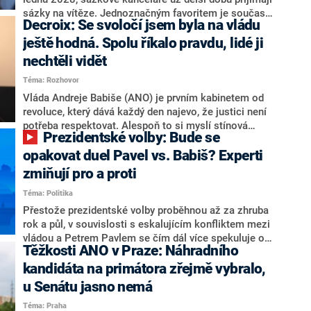
nepřítel, ale soupeř.
sázky na vítěze. Jednoznačným favoritem je současná
Decroix: Se svoločí jsem byla na vládu
hlava státu Petr Pavel. Daleko za ním pak bookmakeři
zmiňují dva výrazné politiky ANO, tedy premiéra
ještě hodná. Spolu říkalo pravdu, lidé ji
Andreje Babiše a ministra průmyslu Karla Havlíčka.
nechtěli vidět
Oblíbeným tipem samotných sázkařů je poslanec za
Téma: Rozhovor
Motoristy Filip Turek. Politolog Jan Kubáček nicméně
o případné kandidatuře kohokoliv ze zmíněné trojice
Vláda Andreje Babiše (ANO) je prvním kabinetem od
značně pochybuje. Podle něj současná koalice dosud
revoluce, který dává každý den najevo, že justici není
nemá osobu, která by Pavlovi mohla konkurovat.
potřeba respektovat. Alespoň to si myslí stínová
Prezidentské volby: Bude se
ministryně spravedlnosti ODS Eva Decroix. V
rozhovoru pro CNN Prima NEWS si nebrala servítky
opakovat duel Pavel vs. Babiš? Experti
ohledně politického výkonu svého nástupce Jeronýma
zmiňují pro a proti
Tejce (za ANO) či vládní zmocněnkyně pro lidská
Téma: Politika
práva Taťány Malé (ANO). Označením „svoloč“ na
adresu vlády prý byla ještě hodná. Decroix se také
Přestože prezidentské volby proběhnou až za zhruba
vrátila k volební porážce koalice Spolu či promluvila o
rok a půl, v souvislosti s eskalujícím konfliktem mezi
hnutí Naše Česko Martina Kuby.
vládou a Petrem Pavlem se čím dál více spekuluje o
Těžkosti ANO v Praze: Náhradního
tom, koho by do bitvy o Hrad mohla vyslat současná
koalice. Někteří političtí komentátoři znovu vytahují
kandidáta na primátora zřejmě vybralo,
jméno premiéra Andreje Babiše (ANO). Jak moc je
u Senátu jasno nemá
pravděpodobné, že se v prezidentských volbách 2028
Téma: Praha
bude znovu opakovat souboj z roku 2023?