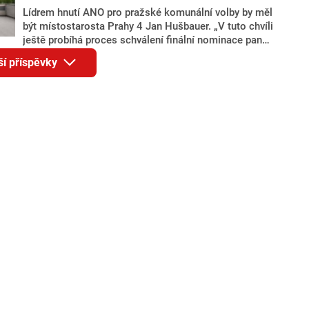
Lídrem hnutí ANO pro pražské komunální volby by měl
být místostarosta Prahy 4 Jan Hušbauer. „V tuto chvíli
ještě probíhá proces schválení finální nominace pana
Jana Hušbauera Výborem hnutí ANO,“ uvedl pro
ší příspěvky
redakci místopředseda pražského ANO Martin
Benkovič. O Hušbauerovi se spekulovalo jako o
náhradníkovi v čele pražské kandidátky poté, co
rezignoval po sérii nejasností v majetkových
přiznáních a pořizování bytů Ondřej Prokop. Zároveň
ale stále není jasné, kdo bude za ANO kandidovat ve
dvou ze tří pražských obvodů do horní komory
parlamentu. ANO má v Praze dlouhodobě horší
výsledky než ve zbytku republiky.