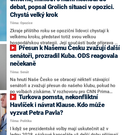
debat, popsal Grolich situaci v opozici.
Chystá velký krok
Téma: Opozice
Zkraje příštího roku se opoziční lidovci chystají k
velkému kroku, představí totiž svou velkou
hospodářskou strategii. Její součástí bude příprava na
Přesun k Našemu Česku zvažují další
stárnutí populace, řekl ve středu na setkání s novináři
nový předseda lidovců Jan Grolich. Ten zároveň v
senátoři, prozradil Kuba. ODS reagovala
senátních volbách kandiduje ve Vyškově. Popsal i
nečekaně
aktivitu opozice, o níž vládní strany nebo političtí
Téma: Senát
komentátoři mluví jako o slabé a v defenzivě. „Je to
úmorná práce upozorňovat na chyby vlády. Ministři s
Na hnutí Naše Česko se obracejí někteří stávající
námi navíc nechodí do debat. Chceme ale ukazovat
senátoři a zvažují přesun do našeho klubu, pokud ho
svoje témata,“ odpověděl Grolich na dotaz CNN Prima
po volbách získáme. V rozhovoru pro CNN Prima
Turkova pomsta, nekonfliktní
NEWS.
NEWS to řekl zakladatel hnutí a jihočeský hejtman
Martin Kuba. Konkrétní nebyl, ale získat by takto mohl
Havlíček i návrat Klause. Kdo může
například senátora Zdeňka Hrabu, který je dnes
vyzvat Petra Pavla?
součástí klubu ODS a TOP 09. Hraba to na dotaz
Téma: Politika
redakce nevyloučil. Předseda klubu senátorů ODS
Zdeněk Nytra redakci řekl, že počítá s odchodem
I když se prezidentské volby mají uskutečnit až v
některých senátorů z klubu a že Naše Česko není
lednu 2028, sázkové kanceláře už delší dobu přijímají