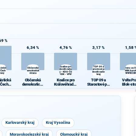
69 %
6,34 %
4,76 %
3,17 %
1,58 
Koalice pro
TOP 09 a
istická
Občanská
Volte Pravý Blok-stranu za 
Královéhradecký
Starostové pro
 Čech a
demokratická
daně,VYROVN.rozp.,MIN.byrok
kraj - KDU-ČSL -
Královéhradecký
ravy
strana
demokr. WWW.CI
HDK - VPM
kraj
istická
Občanská
Koalice pro
TOP 09 a
Volte Pr
 Čech a
demokratická
Královéhradec
Starostové pro
Blok-str
ravy
strana
ký kraj - KDU-
Královéhradec
za
ČSL - HDK -
ký kraj
ODVOLAT.
VPM
t.,NÍZ
daně,VY
N.rozp.,M
yrokr.,SP
just.,PŘ
demokr
Karlovarský kraj
Kraj Vysočina
WWW.CIB
A.NE
Moravskoslezský kraj
Olomoucký kraj