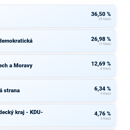
36,50 %
23 hlasů
26,98 %
 demokratická
17 hlasů
12,69 %
ech a Moravy
8 hlasů
6,34 %
á strana
4 hlasů
decký kraj - KDU-
4,76 %
3 hlasů