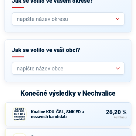
Jak se volilo ve vašem okrese?
Jak se volilo ve vaší obci?
Konečné výsledky v Nechvalice
Koalice
26,20 %
Koalice KDU-ČSL, SNK ED a
KDU-ČSL,
SNK ED a
nezávislí kandidáti
nezávislí
49 hlasů
kandidáti