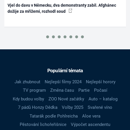
Vjel do davu v Německu, dva demonstranty zabil. Afghánec
dožije za mřížemi, rozhodl soud
Populární témata
Jak zhubnout
Nejlepší filmy 2024
Nejlepší horory
TV program
Změna času
Partie
Počasí
Kdy budou volby
ZOO Nové začátky
Auto – katalog
7 pádů Honzy Dědka
Volby 2025
Svařené víno
Tatarák podle Pohlreicha
Aloe vera
Pěstování lichořeřišnice
Výpočet ascendentu