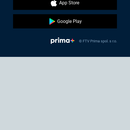
App Store
Google Play
© FTV Prima spol. s r.o.