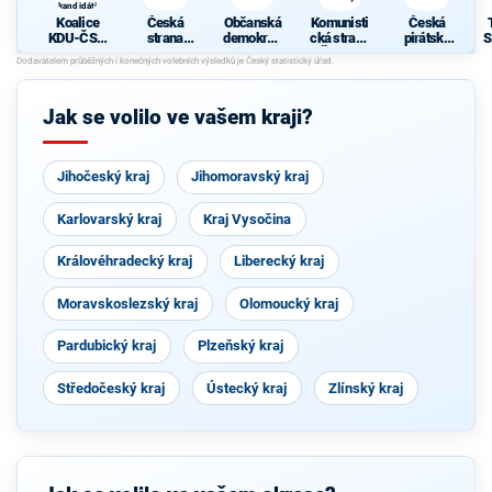
kandidáti
Koalice
Česká
Občanská
Komunisti
Česká
KDU-ČSL,
strana
demokrati
cká strana
pirátská
S
SNK ED a
sociálně
cká strana
Čech a
strana
nezávislí
demokrati
Moravy
S
kandidáti
cká
Jak se volilo ve vašem kraji?
Jihočeský kraj
Jihomoravský kraj
Karlovarský kraj
Kraj Vysočina
Královéhradecký kraj
Liberecký kraj
Moravskoslezský kraj
Olomoucký kraj
Pardubický kraj
Plzeňský kraj
Středočeský kraj
Ústecký kraj
Zlínský kraj