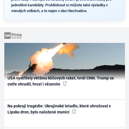
jednotlivé kandidáty. Prohlédnout si můžete také výsledky v
minulých volbách, a to nejen v obci Nechvalice.
USA vystřílely většinu klíčových raket, tvrdí CNN. Trump se
ostře ohradil, hrozí i vězením
Na pokraji tragédie: Ukrajinské letadlo, které ohrožoval v
Lipsku dron, bylo naložené municí