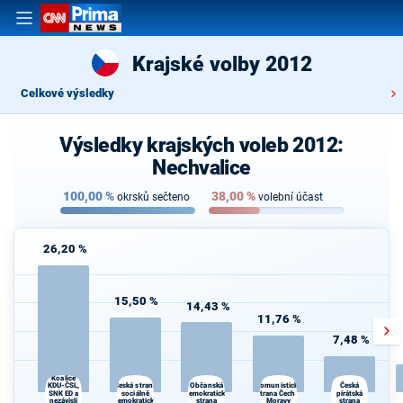
Krajské volby 2012
Celkové výsledky
Výsledky krajských voleb 2012:
Nechvalice
100,00
%
38,00
%
okrsků sečteno
volební účast
26,20 %
15,50 %
14,43 %
11,76 %
7,48 %
Koalice
Česká strana
Komunistická
KDU-ČSL,
Občanská
Česká
SNK ED a
sociálně
demokratická
strana Čech a
pirátská
nezávislí
demokratická
strana
Moravy
strana