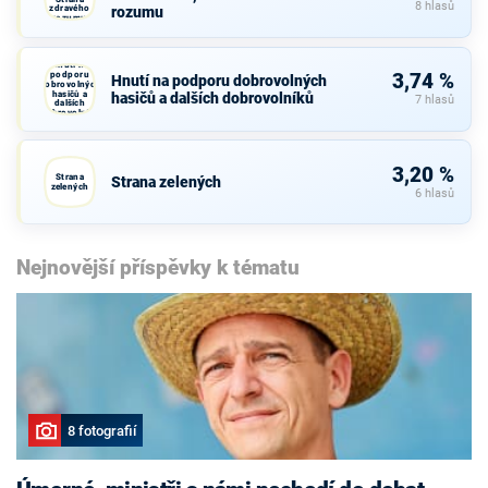
8 hlasů
zdravého
rozumu
rozumu
Hnutí na
podporu
3,74 %
Hnutí na podporu dobrovolných
dobrovolných
hasičů a
hasičů a dalších dobrovolníků
7 hlasů
dalších
dobrovolníků
3,20 %
Strana
Strana zelených
zelených
6 hlasů
Nejnovější příspěvky k tématu
8 fotografií