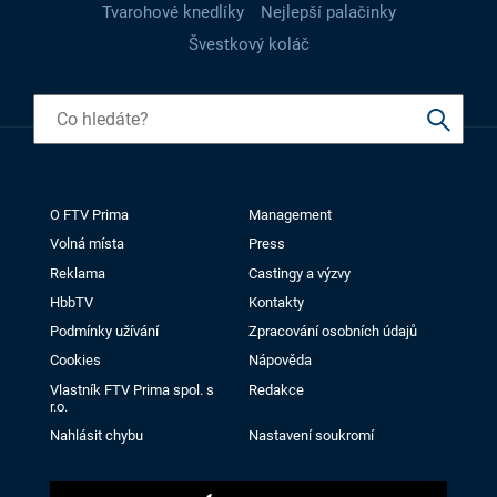
Tvarohové knedlíky
Nejlepší palačinky
Švestkový koláč
O FTV Prima
Management
Volná místa
Press
Reklama
Castingy a výzvy
HbbTV
Kontakty
Podmínky užívání
Zpracování osobních údajů
Cookies
Nápověda
Vlastník FTV Prima spol. s
Redakce
r.o.
Nahlásit chybu
Nastavení soukromí