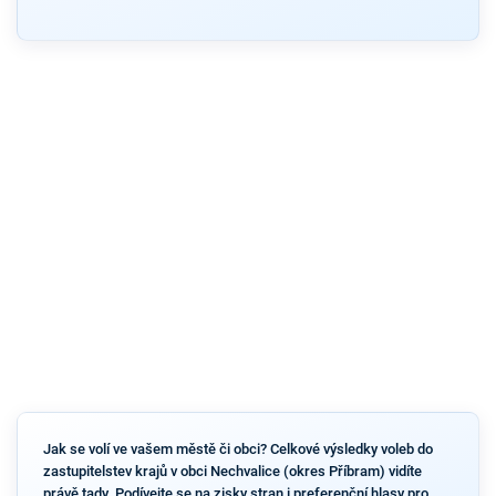
Jak se volí ve vašem městě či obci? Celkové výsledky voleb do
zastupitelstev krajů v obci Nechvalice (okres Příbram) vidíte
právě tady. Podívejte se na zisky stran i preferenční hlasy pro