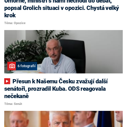
Úmorné, ministři s námi nechodí do debat,
popsal Grolich situaci v opozici. Chystá velký
krok
Téma: Opozice
6 fotografií
Přesun k Našemu Česku zvažují další
senátoři, prozradil Kuba. ODS reagovala
nečekaně
Téma: Senát