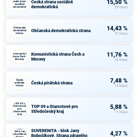
15,50 %
Česká strana sociálně
Česká strana
sociálně
demokratická
demokratická
29 hlasů
14,43 %
Občanská
Občanská demokratická strana
demokratická
strana
27 hlasů
11,76 %
Komunistická strana Čech a
Komunistická
strana Čech a
Moravy
Moravy
22 hlasů
7,48 %
Česká
Česká pirátská strana
pirátská
strana
14 hlasů
TOP 09 a
5,88 %
TOP 09 a Starostové pro
Starostové
pro
Středočeský kraj
Středočeský
11 hlasů
kraj
SUVERENITA
SUVERENITA - blok Jany
- blok Jany
4,27 %
Bobošíkové,
Bobošíkové, Strana zdravého
Strana