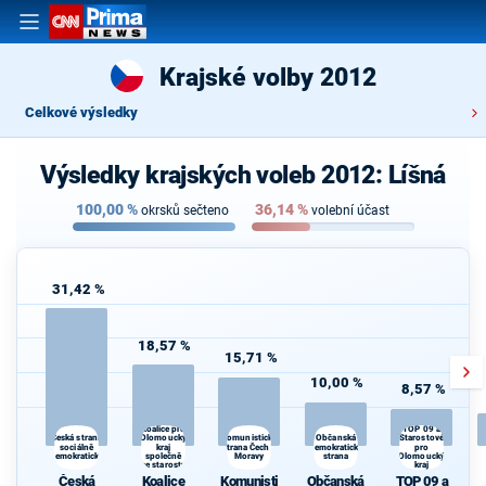
Krajské volby 2012
Celkové výsledky
Výsledky krajských voleb 2012: Líšná
100,00
%
36,14
%
okrsků sečteno
volební účast
31,42 %
18,57 %
15,71 %
10,00 %
8,57 %
Koalice pro
TOP 09 a
Olomoucký
Občanská
Česká strana
Komunistická
Starostové
sociálně
kraj
strana Čech a
demokratická
pro
demokratická
společně
Moravy
strana
Olomoucký
se starosty
kraj
Česká
Koalice
Komunisti
Občanská
TOP 09 a