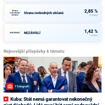
2,85 %
Strana
Strana svobodných občanů
svobodných
občanů
2 hlasů
1,42 %
NEZÁVISLÍ
NEZÁVISLÍ
1 hlasů
Nejnovější příspěvky k tématu
7 fotografií
Kuba: Stát nemá garantovat nekonečný