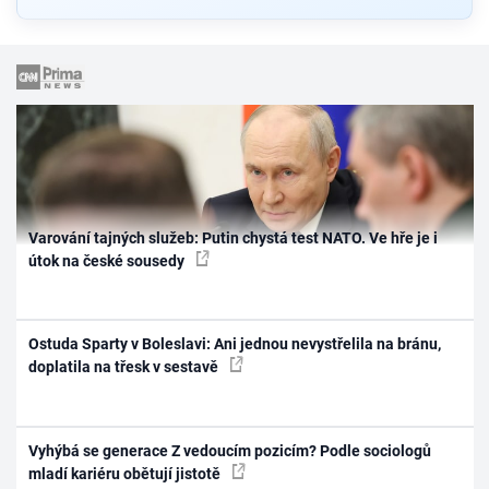
Varování tajných služeb: Putin chystá test NATO. Ve hře je i
útok na české sousedy
Ostuda Sparty v Boleslavi: Ani jednou nevystřelila na bránu,
doplatila na třesk v sestavě
Vyhýbá se generace Z vedoucím pozicím? Podle sociologů
mladí kariéru obětují jistotě