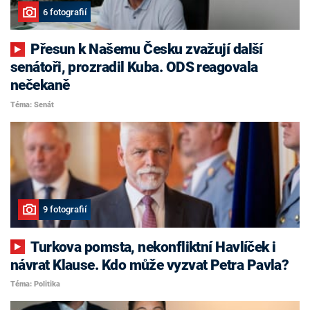
6 fotografií
Přesun k Našemu Česku zvažují další
senátoři, prozradil Kuba. ODS reagovala
nečekaně
Téma: Senát
9 fotografií
Turkova pomsta, nekonfliktní Havlíček i
návrat Klause. Kdo může vyzvat Petra Pavla?
Téma: Politika