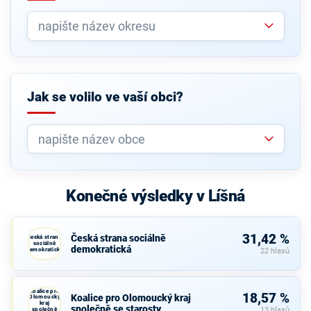
Jak se volilo ve vaší obci?
Konečné výsledky v Líšná
31,42 %
Česká strana sociálně
Česká strana
sociálně
demokratická
demokratická
22 hlasů
Koalice pro
18,57 %
Koalice pro Olomoucký kraj
Olomoucký
kraj
společně se starosty
společně
13 hlasů