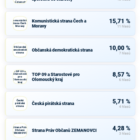
se starosty
15,71 %
Komunistická strana Čech a
Komunistická
strana Čech a
Moravy
Moravy
11 hlasů
10,00 %
Občanská
Občanská demokratická strana
demokratická
strana
7 hlasů
TOP 09 a
8,57 %
TOP 09 a Starostové pro
Starostové
pro
Olomoucký kraj
Olomoucký
6 hlasů
kraj
5,71 %
Česká
Česká pirátská strana
pirátská
strana
4 hlasů
4,28 %
Strana Práv
Strana Práv Občanů ZEMANOVCI
Občanů
ZEMANOVCI
3 hlasů