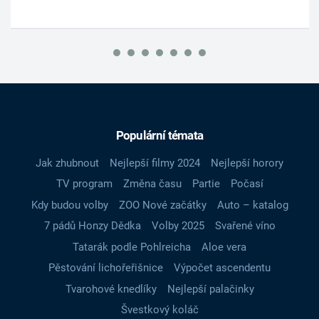
Populární témata
Jak zhubnout
Nejlepší filmy 2024
Nejlepší horory
TV program
Změna času
Partie
Počasí
Kdy budou volby
ZOO Nové začátky
Auto – katalog
7 pádů Honzy Dědka
Volby 2025
Svařené víno
Tatarák podle Pohlreicha
Aloe vera
Pěstování lichořeřišnice
Výpočet ascendentu
Tvarohové knedlíky
Nejlepší palačinky
Švestkový koláč