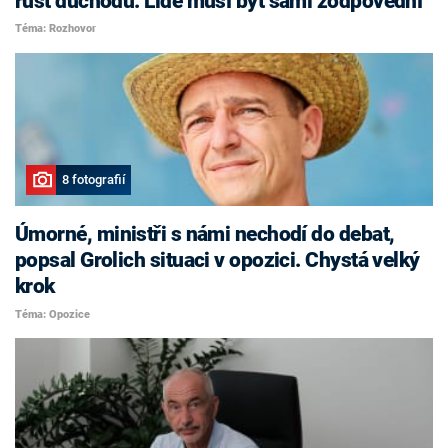
růst důchodů. Lidé musí být sami zodpovědní
Téma: Rozhovor
8 fotografií
Úmorné, ministři s námi nechodí do debat,
popsal Grolich situaci v opozici. Chystá velký
krok
Téma: Opozice