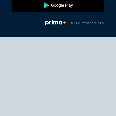
Google Play
© FTV Prima spol. s r.o.