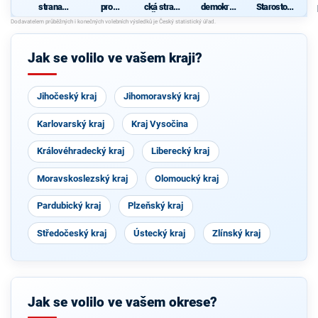
strana
pro
cká strana
demokrati
Starostové
sociálně
Olomouck
Čech a
cká strana
pro
demokrati
ý kraj
Moravy
Olomouck
cká
společně
ý kraj
se
Jak se volilo ve vašem kraji?
starosty
Jihočeský kraj
Jihomoravský kraj
Karlovarský kraj
Kraj Vysočina
Královéhradecký kraj
Liberecký kraj
Moravskoslezský kraj
Olomoucký kraj
Pardubický kraj
Plzeňský kraj
Středočeský kraj
Ústecký kraj
Zlínský kraj
Jak se volilo ve vašem okrese?