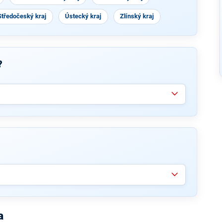
Středočeský kraj
Ústecký kraj
Zlínský kraj
?
a