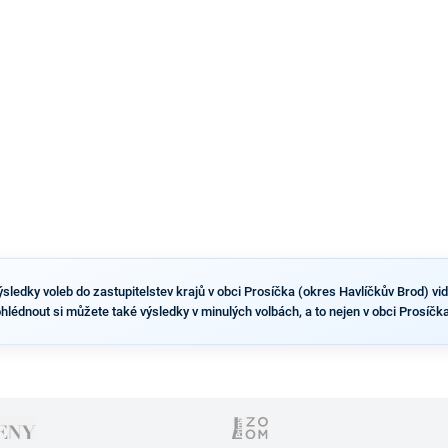
dvou ze tří pražských obvodů do horní komory
parlamentu. ANO má v Praze dlouhodobě horší
výsledky než ve zbytku republiky.
sledky voleb do zastupitelstev krajů v obci Prosíčka (okres Havlíčkův Brod) vidít
ohlédnout si můžete také výsledky v minulých volbách, a to nejen v obci Prosíčka