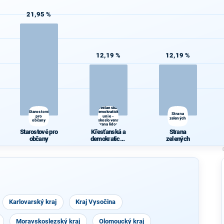
21,95 %
12,19 %
12,19 %
Křesťanská a
Starostové
demokratická
Strana
pro
unie -
zelených
občany
Československá
strana lidová
Starostové pro
Křesťanská a
Strana
občany
demokratická
zelených
unie -
Českoslovens
ká strana
lidová
Karlovarský kraj
Kraj Vysočina
Moravskoslezský kraj
Olomoucký kraj