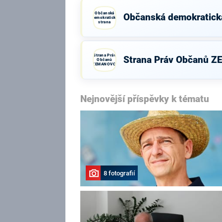
Občanská
Občanská demokratick
demokratická
strana
Strana Práv
Strana Práv Občanů 
Občanů
ZEMANOVCI
Nejnovější příspěvky k tématu
8 fotografií