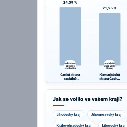
24,39 %
21,95 %
Česká strana
Komunistická
sociálně
strana Čech a
demokratická
Moravy
Česká strana
Komunistická
sociálně
strana Čech a
demokratická
Moravy
Jak se volilo ve vašem kraji?
Jihočeský kraj
Jihomoravský kraj
Královéhradecký kraj
Liberecký kraj