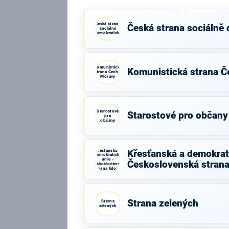
Česká strana
Česká strana sociálně
sociálně
demokratická
Komunistická
Komunistická strana Č
strana Čech a
Moravy
Starostové
Starostové pro občany
pro
občany
Křesťanská a
Křesťanská a demokrati
demokratická
unie -
Československá strana
Československá
strana lidová
Strana zelených
Strana
zelených