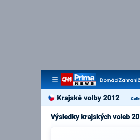
Domácí
Zahranič
Pořady
Krajské volby 2012
Celk
Výsledky krajských voleb 20