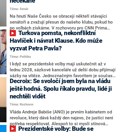
nečekaně
aktivitu opozice, o níž vládní strany nebo političtí
Téma: Senát
komentátoři mluví jako o slabé a v defenzivě. „Je to
úmorná práce upozorňovat na chyby vlády. Ministři s
Na hnutí Naše Česko se obracejí někteří stávající
námi navíc nechodí do debat. Chceme ale ukazovat
senátoři a zvažují přesun do našeho klubu, pokud ho
svoje témata,“ odpověděl Grolich na dotaz CNN Prima
po volbách získáme. V rozhovoru pro CNN Prima
Turkova pomsta, nekonfliktní
NEWS.
NEWS to řekl zakladatel hnutí a jihočeský hejtman
Martin Kuba. Konkrétní nebyl, ale získat by takto mohl
Havlíček i návrat Klause. Kdo může
například senátora Zdeňka Hrabu, který je dnes
vyzvat Petra Pavla?
součástí klubu ODS a TOP 09. Hraba to na dotaz
Téma: Politika
redakce nevyloučil. Předseda klubu senátorů ODS
Zdeněk Nytra redakci řekl, že počítá s odchodem
I když se prezidentské volby mají uskutečnit až v
některých senátorů z klubu a že Naše Česko není
lednu 2028, sázkové kanceláře už delší dobu přijímají
nepřítel, ale soupeř.
sázky na vítěze. Jednoznačným favoritem je současná
Decroix: Se svoločí jsem byla na vládu
hlava státu Petr Pavel. Daleko za ním pak bookmakeři
zmiňují dva výrazné politiky ANO, tedy premiéra
ještě hodná. Spolu říkalo pravdu, lidé ji
Andreje Babiše a ministra průmyslu Karla Havlíčka.
nechtěli vidět
Oblíbeným tipem samotných sázkařů je poslanec za
Téma: Rozhovor
Motoristy Filip Turek. Politolog Jan Kubáček nicméně
o případné kandidatuře kohokoliv ze zmíněné trojice
Vláda Andreje Babiše (ANO) je prvním kabinetem od
značně pochybuje. Podle něj současná koalice dosud
revoluce, který dává každý den najevo, že justici není
nemá osobu, která by Pavlovi mohla konkurovat.
potřeba respektovat. Alespoň to si myslí stínová
Prezidentské volby: Bude se
ministryně spravedlnosti ODS Eva Decroix. V