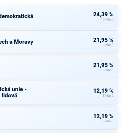
24,39 %
 demokratická
10 hlasů
21,95 %
ech a Moravy
9 hlasů
21,95 %
9 hlasů
cká unie -
12,19 %
 lidová
5 hlasů
12,19 %
5 hlasů