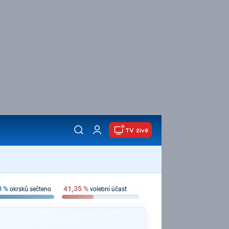
TV živě
0
%
41,35
%
okrsků sečteno
volební účast