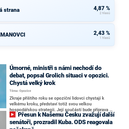
4,87 %
á strana
2 hlasů
2,43 %
ZEMANOVCI
1 hlasů
Úmorné, ministři s námi nechodí do
debat, popsal Grolich situaci v opozici.
Chystá velký krok
Téma: Opozice
Zkraje příštího roku se opoziční lidovci chystají k
velkému kroku, představí totiž svou velkou
hospodářskou strategii. Její součástí bude příprava na
Přesun k Našemu Česku zvažují další
stárnutí populace, řekl ve středu na setkání s novináři
nový předseda lidovců Jan Grolich. Ten zároveň v
senátoři, prozradil Kuba. ODS reagovala
senátních volbách kandiduje ve Vyškově. Popsal i