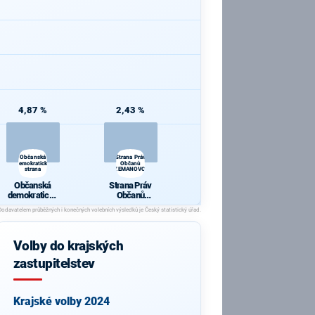
4,87 %
2,43 %
Občanská
Strana Práv
demokratická
Občanů
strana
ZEMANOVCI
Občanská
Strana Práv
demokratická
Občanů
strana
ZEMANOVCI
Volby do krajských
zastupitelstev
Krajské volby 2024