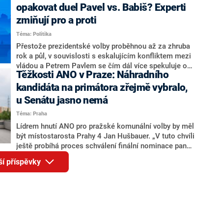
rozhovoru pro CNN Prima NEWS si nebrala servítky
opakovat duel Pavel vs. Babiš? Experti
ohledně politického výkonu svého nástupce Jeronýma
zmiňují pro a proti
Tejce (za ANO) či vládní zmocněnkyně pro lidská
Téma: Politika
práva Taťány Malé (ANO). Označením „svoloč“ na
adresu vlády prý byla ještě hodná. Decroix se také
Přestože prezidentské volby proběhnou až za zhruba
vrátila k volební porážce koalice Spolu či promluvila o
rok a půl, v souvislosti s eskalujícím konfliktem mezi
hnutí Naše Česko Martina Kuby.
vládou a Petrem Pavlem se čím dál více spekuluje o
Těžkosti ANO v Praze: Náhradního
tom, koho by do bitvy o Hrad mohla vyslat současná
koalice. Někteří političtí komentátoři znovu vytahují
kandidáta na primátora zřejmě vybralo,
jméno premiéra Andreje Babiše (ANO). Jak moc je
u Senátu jasno nemá
pravděpodobné, že se v prezidentských volbách 2028
Téma: Praha
bude znovu opakovat souboj z roku 2023?
Lídrem hnutí ANO pro pražské komunální volby by měl
být místostarosta Prahy 4 Jan Hušbauer. „V tuto chvíli
ještě probíhá proces schválení finální nominace pana
Jana Hušbauera Výborem hnutí ANO,“ uvedl pro
ší příspěvky
redakci místopředseda pražského ANO Martin
Benkovič. O Hušbauerovi se spekulovalo jako o
náhradníkovi v čele pražské kandidátky poté, co
rezignoval po sérii nejasností v majetkových
přiznáních a pořizování bytů Ondřej Prokop. Zároveň
ale stále není jasné, kdo bude za ANO kandidovat ve