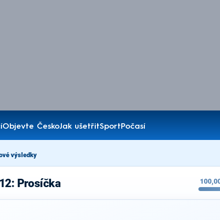
í
Objevte Česko
Jak ušetřit
Sport
Počasí
ové výsledky
12: Prosíčka
100,0