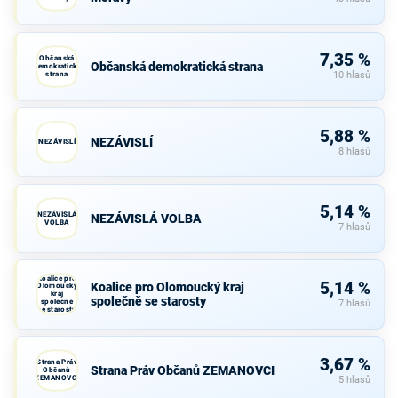
7,35 %
Občanská
Občanská demokratická strana
demokratická
strana
10 hlasů
5,88 %
NEZÁVISLÍ
NEZÁVISLÍ
8 hlasů
5,14 %
NEZÁVISLÁ
NEZÁVISLÁ VOLBA
VOLBA
7 hlasů
Koalice pro
5,14 %
Koalice pro Olomoucký kraj
Olomoucký
kraj
společně se starosty
společně
7 hlasů
se starosty
3,67 %
Strana Práv
Strana Práv Občanů ZEMANOVCI
Občanů
ZEMANOVCI
5 hlasů