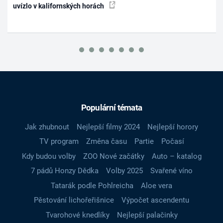
uvízlo v kalifornských horách
Populární témata
Jak zhubnout
Nejlepší filmy 2024
Nejlepší horory
TV program
Změna času
Partie
Počasí
Kdy budou volby
ZOO Nové začátky
Auto – katalog
7 pádů Honzy Dědka
Volby 2025
Svařené víno
Tatarák podle Pohlreicha
Aloe vera
Pěstování lichořeřišnice
Výpočet ascendentu
Tvarohové knedlíky
Nejlepší palačinky