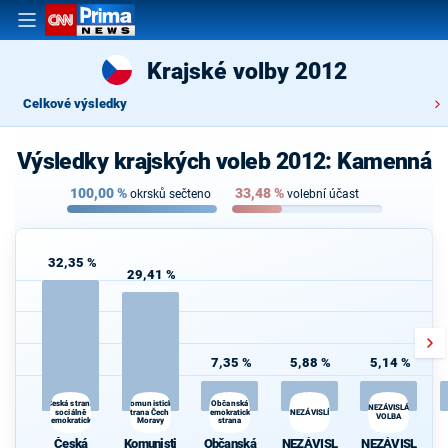
Krajské volby 2012
Celkové výsledky
Výsledky krajských voleb 2012: Kamenná
100,00
%
33,48
%
okrsků sečteno
volební účast
32,35 %
29,41 %
7,35 %
5,88 %
5,14 %
Komunistická
Česká strana
Občanská
NEZÁVISLÁ
sociálně
strana Čech a
demokratická
NEZÁVISLÍ
VOLBA
demokratická
Moravy
strana
Česká
Komunisti
Občanská
NEZÁVISL
NEZÁVISL