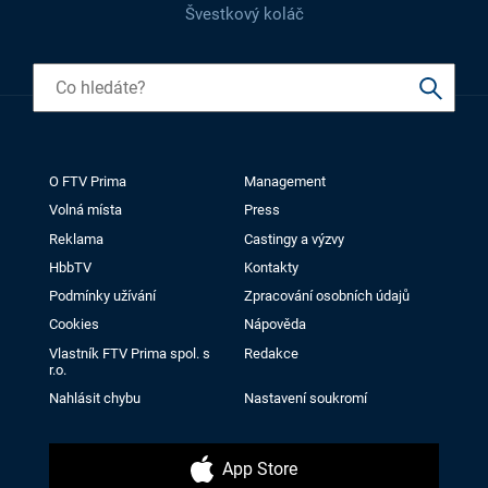
Švestkový koláč
O FTV Prima
Management
Volná místa
Press
Reklama
Castingy a výzvy
HbbTV
Kontakty
Podmínky užívání
Zpracování osobních údajů
Cookies
Nápověda
Vlastník FTV Prima spol. s
Redakce
r.o.
Nahlásit chybu
Nastavení soukromí
App Store