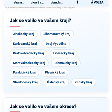
strana
cká strana
demokrati
Í
Á VOLBA
sociálně
Čech a
cká strana
demokrati
Moravy
cká
Jak se volilo ve vašem kraji?
Jihočeský kraj
Jihomoravský kraj
Karlovarský kraj
Kraj Vysočina
Královéhradecký kraj
Liberecký kraj
Moravskoslezský kraj
Olomoucký kraj
Pardubický kraj
Plzeňský kraj
Středočeský kraj
Ústecký kraj
Zlínský kraj
Jak se volilo ve vašem okrese?