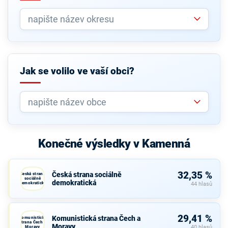
Jak se volilo ve vaší obci?
Konečné výsledky v Kamenná
32,35 %
Česká strana sociálně
Česká strana
sociálně
demokratická
demokratická
44 hlasů
29,41 %
Komunistická strana Čech a
Komunistická
strana Čech a
Moravy
Moravy
40 hlasů