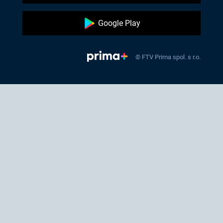
Google Play
© FTV Prima spol. s r.o.