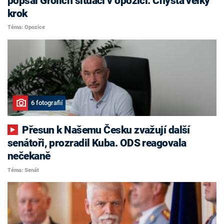
popsal Grolich situaci v opozici. Chystá velký
krok
Téma: Opozice
6 fotografií
Přesun k Našemu Česku zvažují další
senátoři, prozradil Kuba. ODS reagovala
nečekaně
Téma: Senát