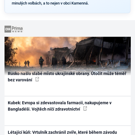
minulých volbách, a to nejen v obci Kamenná.
Rusko našlo slabé místo ukrajinské obrany. Útočit může téměř
bez varování
Kubek: Evropa si zdevastovala farmacii, nakupujeme v
Bangladéši. Vojtěch ničí zdravotnictví
Létající kůň: Vrtulník zachránil zvíře, které během závodu