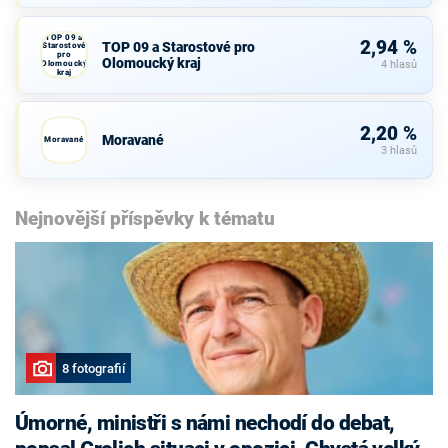
TOP 09 a
2,94 %
TOP 09 a Starostové pro
Starostové
pro
Olomoucký kraj
Olomoucký
4 hlasů
kraj
2,20 %
Moravané
Moravané
3 hlasů
Nejnovější příspěvky k tématu
8 fotografií
Úmorné, ministři s námi nechodí do debat,