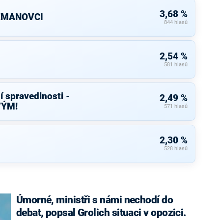
3,68 %
ZEMANOVCI
844 hlasů
2,54 %
581 hlasů
í spravedlnosti -
2,49 %
VÝM!
571 hlasů
2,30 %
528 hlasů
Úmorné, ministři s námi nechodí do
debat, popsal Grolich situaci v opozici.