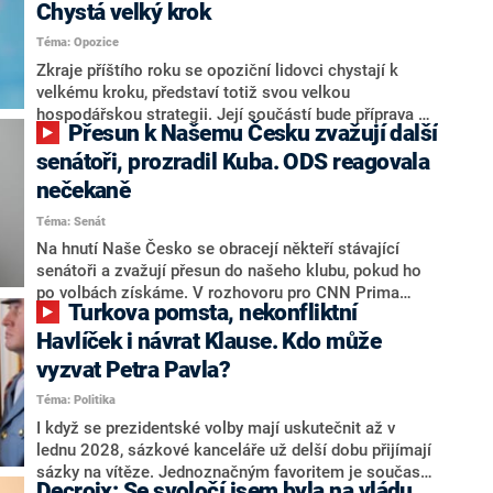
Chystá velký krok
Téma: Opozice
Zkraje příštího roku se opoziční lidovci chystají k
velkému kroku, představí totiž svou velkou
hospodářskou strategii. Její součástí bude příprava na
Přesun k Našemu Česku zvažují další
stárnutí populace, řekl ve středu na setkání s novináři
nový předseda lidovců Jan Grolich. Ten zároveň v
senátoři, prozradil Kuba. ODS reagovala
senátních volbách kandiduje ve Vyškově. Popsal i
nečekaně
aktivitu opozice, o níž vládní strany nebo političtí
Téma: Senát
komentátoři mluví jako o slabé a v defenzivě. „Je to
úmorná práce upozorňovat na chyby vlády. Ministři s
Na hnutí Naše Česko se obracejí někteří stávající
námi navíc nechodí do debat. Chceme ale ukazovat
senátoři a zvažují přesun do našeho klubu, pokud ho
svoje témata,“ odpověděl Grolich na dotaz CNN Prima
po volbách získáme. V rozhovoru pro CNN Prima
Turkova pomsta, nekonfliktní
NEWS.
NEWS to řekl zakladatel hnutí a jihočeský hejtman
Martin Kuba. Konkrétní nebyl, ale získat by takto mohl
Havlíček i návrat Klause. Kdo může
například senátora Zdeňka Hrabu, který je dnes
vyzvat Petra Pavla?
součástí klubu ODS a TOP 09. Hraba to na dotaz
Téma: Politika
redakce nevyloučil. Předseda klubu senátorů ODS
Zdeněk Nytra redakci řekl, že počítá s odchodem
I když se prezidentské volby mají uskutečnit až v
některých senátorů z klubu a že Naše Česko není
lednu 2028, sázkové kanceláře už delší dobu přijímají
nepřítel, ale soupeř.
sázky na vítěze. Jednoznačným favoritem je současná
Decroix: Se svoločí jsem byla na vládu