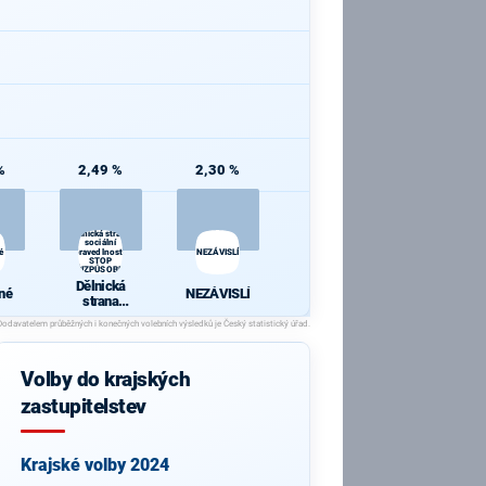
%
2,49 %
2,30 %
Dělnická strana
sociální
é
spravedlnosti -
NEZÁVISLÍ
STOP
NEPŘIZPŮSOBIVÝM!
Dělnická
né
NEZÁVISLÍ
strana
sociální
spravedlnosti
- STOP
NEPŘIZPŮSO
Volby do krajských
BIVÝM!
zastupitelstev
Krajské volby 2024