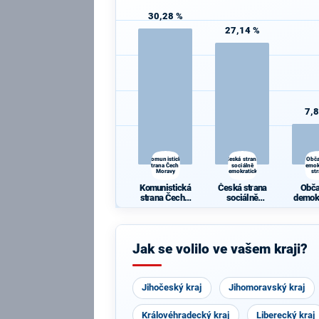
30,28 %
27,14 %
7,
Komunistická
Česká strana
Obč
strana Čech a
sociálně
demok
Moravy
demokratická
st
Komunistická
Česká strana
Obč
strana Čech a
sociálně
demok
Moravy
demokratická
st
Jak se volilo ve vašem kraji?
Jihočeský kraj
Jihomoravský kraj
Královéhradecký kraj
Liberecký kraj