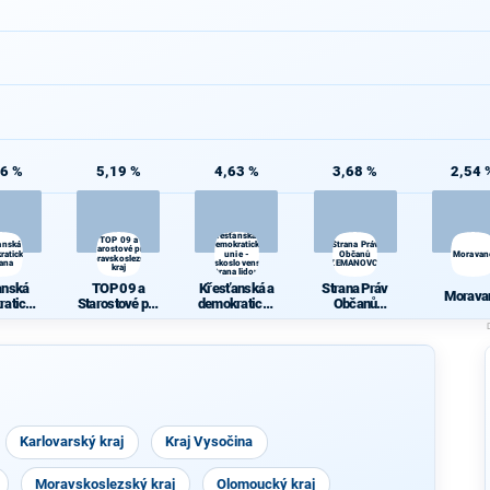
86 %
5,19 %
4,63 %
3,68 %
2,54 
Křesťanská a
TOP 09 a
anská
demokratická
Strana Práv
Starostové pro
ratická
unie -
Občanů
Moravan
Moravskoslezský
rana
Československá
ZEMANOVCI
kraj
strana lidová
anská
TOP 09 a
Křesťanská a
Strana Práv
Morava
ratická
Starostové pro
demokratická
Občanů
rana
Moravskoslez
unie -
ZEMANOVCI
ský kraj
Českoslovens
ká strana
lidová
Karlovarský kraj
Kraj Vysočina
Moravskoslezský kraj
Olomoucký kraj