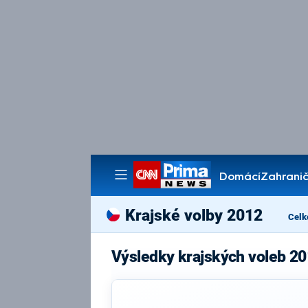
Domácí
Zahranič
Pořady
Krajské volby 2012
Celk
Výsledky krajských voleb 20