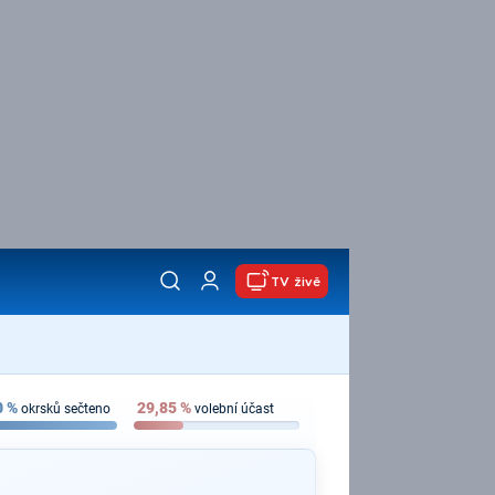
TV živě
0
%
29,85
%
okrsků sečteno
volební účast