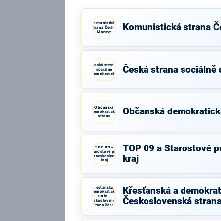
Komunistická
Komunistická strana Č
strana Čech a
Moravy
Česká strana
Česká strana sociálně
sociálně
demokratická
Občanská
Občanská demokratick
demokratická
strana
TOP 09 a Starostové p
TOP 09 a
Starostové pro
Moravskoslezský
kraj
kraj
Křesťanská a
Křesťanská a demokrati
demokratická
unie -
Československá strana
Československá
strana lidová