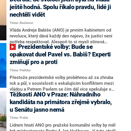
hlava státu Petr Pavel. Daleko za ním pak bookmakeři
zmiňují dva výrazné politiky ANO, tedy premiéra
ještě hodná. Spolu říkalo pravdu, lidé ji
Andreje Babiše a ministra průmyslu Karla Havlíčka.
nechtěli vidět
Oblíbeným tipem samotných sázkařů je poslanec za
Téma: Rozhovor
Motoristy Filip Turek. Politolog Jan Kubáček nicméně
o případné kandidatuře kohokoliv ze zmíněné trojice
Vláda Andreje Babiše (ANO) je prvním kabinetem od
značně pochybuje. Podle něj současná koalice dosud
revoluce, který dává každý den najevo, že justici není
nemá osobu, která by Pavlovi mohla konkurovat.
potřeba respektovat. Alespoň to si myslí stínová
Prezidentské volby: Bude se
ministryně spravedlnosti ODS Eva Decroix. V
rozhovoru pro CNN Prima NEWS si nebrala servítky
opakovat duel Pavel vs. Babiš? Experti
ohledně politického výkonu svého nástupce Jeronýma
zmiňují pro a proti
Tejce (za ANO) či vládní zmocněnkyně pro lidská
Téma: Politika
práva Taťány Malé (ANO). Označením „svoloč“ na
adresu vlády prý byla ještě hodná. Decroix se také
Přestože prezidentské volby proběhnou až za zhruba
vrátila k volební porážce koalice Spolu či promluvila o
rok a půl, v souvislosti s eskalujícím konfliktem mezi
hnutí Naše Česko Martina Kuby.
vládou a Petrem Pavlem se čím dál více spekuluje o
Těžkosti ANO v Praze: Náhradního
tom, koho by do bitvy o Hrad mohla vyslat současná
koalice. Někteří političtí komentátoři znovu vytahují
kandidáta na primátora zřejmě vybralo,
jméno premiéra Andreje Babiše (ANO). Jak moc je
u Senátu jasno nemá
pravděpodobné, že se v prezidentských volbách 2028
Téma: Praha
bude znovu opakovat souboj z roku 2023?
Lídrem hnutí ANO pro pražské komunální volby by měl
být místostarosta Prahy 4 Jan Hušbauer. „V tuto chvíli