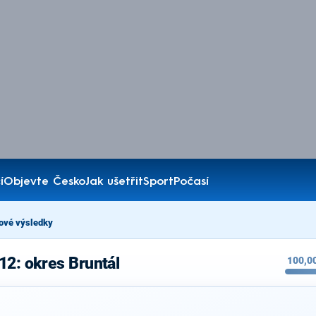
í
Objevte Česko
Jak ušetřit
Sport
Počasí
ové výsledky
12: okres Bruntál
100,0