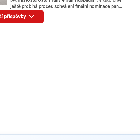
ještě probíhá proces schválení finální nominace pana
Jana Hušbauera Výborem hnutí ANO,“ uvedl pro
ší příspěvky
redakci místopředseda pražského ANO Martin
Benkovič. O Hušbauerovi se spekulovalo jako o
náhradníkovi v čele pražské kandidátky poté, co
rezignoval po sérii nejasností v majetkových
přiznáních a pořizování bytů Ondřej Prokop. Zároveň
ale stále není jasné, kdo bude za ANO kandidovat ve
dvou ze tří pražských obvodů do horní komory
parlamentu. ANO má v Praze dlouhodobě horší
výsledky než ve zbytku republiky.