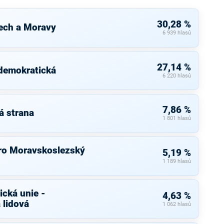
30,28 %
ech a Moravy
6 939 hlasů
27,14 %
 demokratická
6 220 hlasů
7,86 %
á strana
1 801 hlasů
ro Moravskoslezský
5,19 %
1 189 hlasů
cká unie -
4,63 %
 lidová
1 062 hlasů