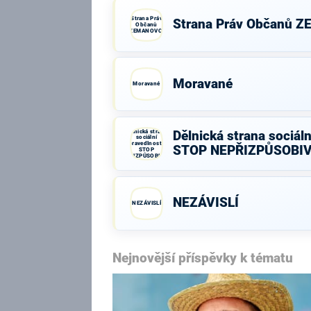
Strana Práv
Strana Práv Občanů 
Občanů
ZEMANOVCI
Moravané
Moravané
Dělnická strana
Dělnická strana sociáln
sociální
spravedlnosti -
STOP NEPŘIZPŮSOBI
STOP
NEPŘIZPŮSOBIVÝM!
NEZÁVISLÍ
NEZÁVISLÍ
Nejnovější příspěvky k tématu