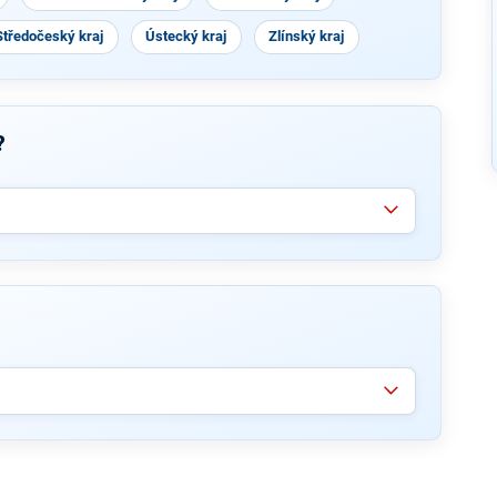
Středočeský kraj
Ústecký kraj
Zlínský kraj
?