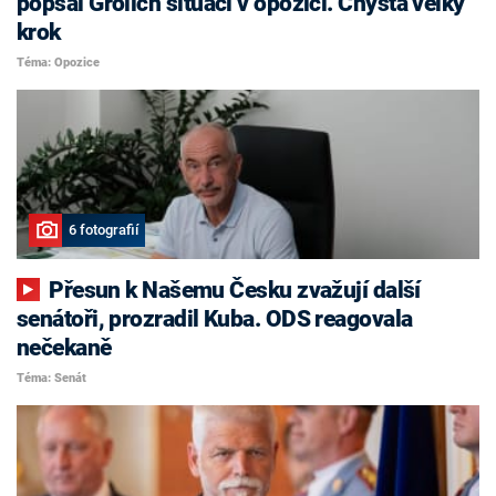
popsal Grolich situaci v opozici. Chystá velký
krok
Téma: Opozice
6 fotografií
Přesun k Našemu Česku zvažují další
senátoři, prozradil Kuba. ODS reagovala
nečekaně
Téma: Senát