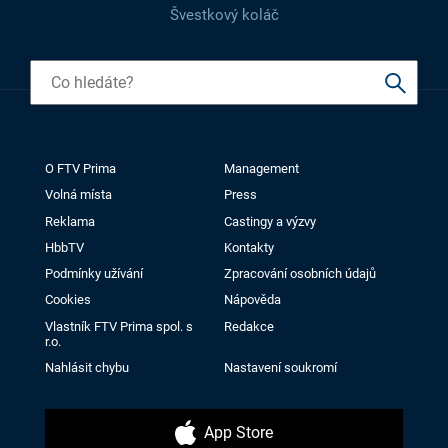
Švestkový koláč
O FTV Prima
Management
Volná místa
Press
Reklama
Castingy a výzvy
HbbTV
Kontakty
Podmínky užívání
Zpracování osobních údajů
Cookies
Nápověda
Vlastník FTV Prima spol. s
Redakce
r.o.
Nahlásit chybu
Nastavení soukromí
App Store