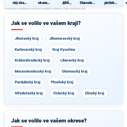
cká strana
strana
JENÍ
Starostové
pirátská
s
Čech a
sociálně
OBČANÉ!
pro
strana
Moravy
demokrati
Ústecký
2
cká
kraj
Jak se volilo ve vašem kraji?
Jihočeský kraj
Jihomoravský kraj
Karlovarský kraj
Kraj Vysočina
Královéhradecký kraj
Liberecký kraj
Moravskoslezský kraj
Olomoucký kraj
Pardubický kraj
Plzeňský kraj
Středočeský kraj
Ústecký kraj
Zlínský kraj
Jak se volilo ve vašem okrese?