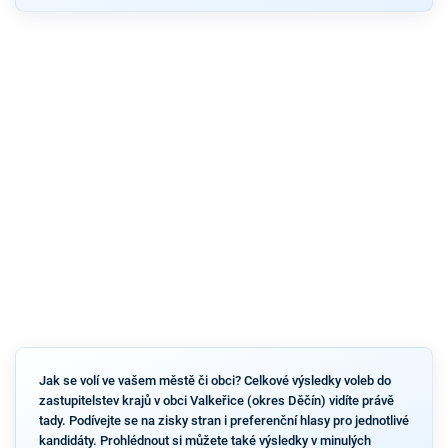
Jak se volí ve vašem městě či obci? Celkové výsledky voleb do
zastupitelstev krajů v obci Valkeřice (okres Děčín) vidíte právě
tady. Podívejte se na zisky stran i preferenční hlasy pro jednotlivé
kandidáty. Prohlédnout si můžete také výsledky v minulých