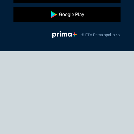
Google Play
© FTV Prima spol. s r.o.