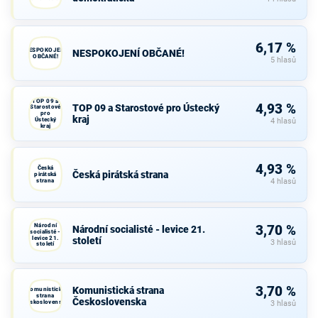
6,17 %
NESPOKOJENÍ
NESPOKOJENÍ OBČANÉ!
OBČANÉ!
5 hlasů
TOP 09 a
4,93 %
TOP 09 a Starostové pro Ústecký
Starostové
pro
kraj
Ústecký
4 hlasů
kraj
4,93 %
Česká
Česká pirátská strana
pirátská
strana
4 hlasů
Národní
3,70 %
Národní socialisté - levice 21.
socialisté -
levice 21.
století
3 hlasů
století
3,70 %
Komunistická strana
Komunistická
strana
Československa
Československa
3 hlasů