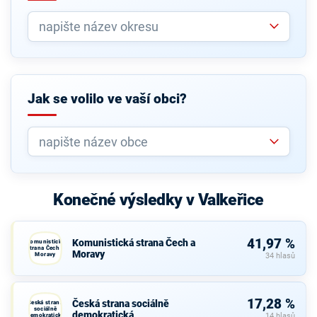
Jak se volilo ve vaší obci?
Konečné výsledky v Valkeřice
41,97 %
Komunistická strana Čech a
Komunistická
strana Čech a
Moravy
Moravy
34 hlasů
17,28 %
Česká strana sociálně
Česká strana
sociálně
demokratická
demokratická
14 hlasů