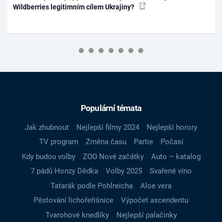
Wildberries legitimním cílem Ukrajiny?
Populární témata
Jak zhubnout
Nejlepší filmy 2024
Nejlepší horory
TV program
Změna času
Partie
Počasí
Kdy budou volby
ZOO Nové začátky
Auto – katalog
7 pádů Honzy Dědka
Volby 2025
Svařené víno
Tatarák podle Pohlreicha
Aloe vera
Pěstování lichořeřišnice
Výpočet ascendentu
Tvarohové knedlíky
Nejlepší palačinky