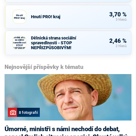
3,70 %
Hnutí
Hnutí PRO! kraj
PRO! kraj
3 hlasů
Dělnická strana sociální
Dělnická strana
2,46 %
sociální
spravedlnosti - STOP
spravedlnosti -
STOP
2 hlasů
NEPŘIZPŮSOBIVÝM!
NEPŘIZPŮSOBIVÝM!
Nejnovější příspěvky k tématu
8 fotografií
Úmorné, ministři s námi nechodí do debat,