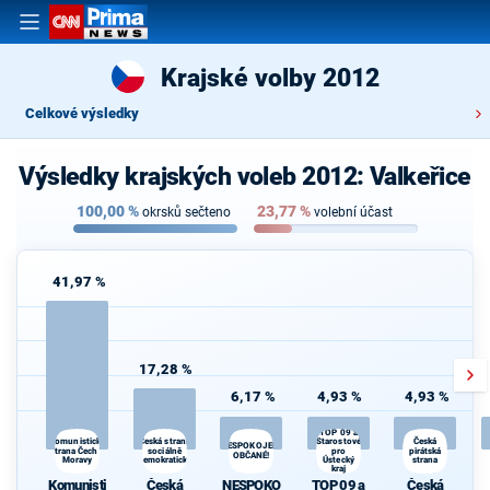
Krajské volby 2012
Celkové výsledky
Výsledky krajských voleb 2012: Valkeřice
100,00
%
23,77
%
okrsků sečteno
volební účast
41,97 %
17,28 %
6,17 %
4,93 %
4,93 %
TOP 09 a
Česká strana
Starostové
Komunistická
Česká
NESPOKOJENÍ
strana Čech a
sociálně
pro
pirátská
OBČANÉ!
Moravy
demokratická
Ústecký
strana
kraj
Komunisti
Česká
NESPOKO
TOP 09 a
Česká