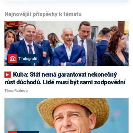
Nejnovější příspěvky k tématu
7 fotografií
Kuba: Stát nemá garantovat nekonečný
růst důchodů. Lidé musí být sami zodpovědní
Téma: Rozhovor