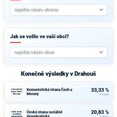
Jak se volilo ve vaší obci?
Konečné výsledky v Drahouš
33,33 %
Komunistická strana Čech a
Komunistická
strana Čech a
Moravy
Moravy
8 hlasů
20,83 %
Česká strana sociálně
Česká strana
sociálně
demokratická
demokratická
5 hlasů