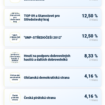
TOP 09 a
12,50 %
TOP 09 a Starostové pro
Starostové
pro
Středočeský kraj
Středočeský
3 hlasů
kraj
12,50 %
"UNP-
"UNP-STŘEDOČEŠI 2012"
STŘEDOČEŠI
2012"
3 hlasů
Hnutí na
podporu
8,33 %
Hnutí na podporu dobrovolných
dobrovolných
hasičů a
hasičů a dalších dobrovolníků
2 hlasů
dalších
dobrovolníků
4,16 %
Občanská
Občanská demokratická strana
demokratická
strana
1 hlasů
4,16 %
Česká
Česká pirátská strana
pirátská
strana
1 hlasů