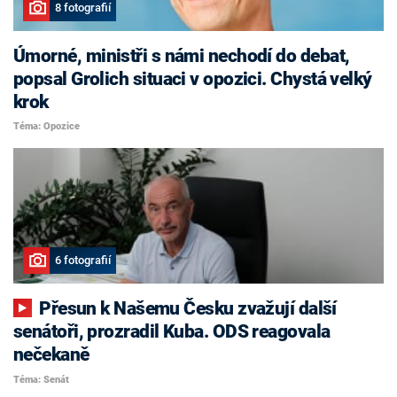
8 fotografií
Úmorné, ministři s námi nechodí do debat,
popsal Grolich situaci v opozici. Chystá velký
krok
Téma: Opozice
6 fotografií
Přesun k Našemu Česku zvažují další
senátoři, prozradil Kuba. ODS reagovala
nečekaně
Téma: Senát