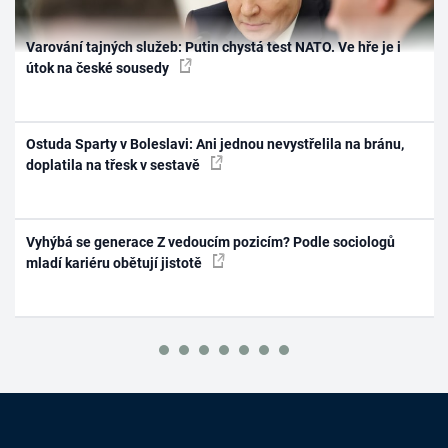
Varování tajných služeb: Putin chystá test NATO. Ve hře je i
útok na české sousedy
Ostuda Sparty v Boleslavi: Ani jednou nevystřelila na bránu,
doplatila na třesk v sestavě
Vyhýbá se generace Z vedoucím pozicím? Podle sociologů
mladí kariéru obětují jistotě