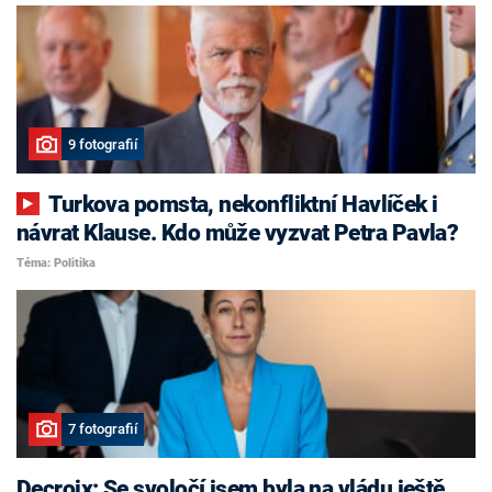
9 fotografií
Turkova pomsta, nekonfliktní Havlíček i
návrat Klause. Kdo může vyzvat Petra Pavla?
Téma: Politika
7 fotografií
Decroix: Se svoločí jsem byla na vládu ještě