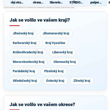
cká strana
strana
Starostové
STŘEDOČ
podporu
d
Čech a
sociálně
pro
EŠI 2012"
dobrovoln
c
Moravy
demokrati
Středočes
ých hasičů
cká
ký kraj
a dalších
dobrovolní
Jak se volilo ve vašem kraji?
ků
Jihočeský kraj
Jihomoravský kraj
Karlovarský kraj
Kraj Vysočina
Královéhradecký kraj
Liberecký kraj
Moravskoslezský kraj
Olomoucký kraj
Pardubický kraj
Plzeňský kraj
Středočeský kraj
Ústecký kraj
Zlínský kraj
Jak se volilo ve vašem okrese?