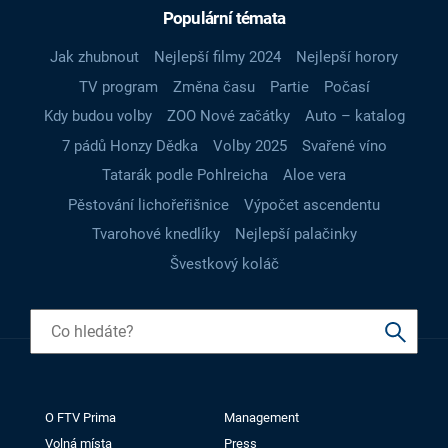
Populární témata
Jak zhubnout
Nejlepší filmy 2024
Nejlepší horory
TV program
Změna času
Partie
Počasí
Kdy budou volby
ZOO Nové začátky
Auto – katalog
7 pádů Honzy Dědka
Volby 2025
Svařené víno
Tatarák podle Pohlreicha
Aloe vera
Pěstování lichořeřišnice
Výpočet ascendentu
Tvarohové knedlíky
Nejlepší palačinky
Švestkový koláč
O FTV Prima
Management
Volná místa
Press