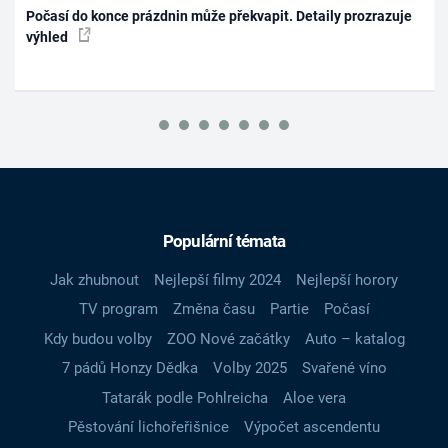
Počasí do konce prázdnin může překvapit. Detaily prozrazuje
výhled
Populární témata
Jak zhubnout
Nejlepší filmy 2024
Nejlepší horory
TV program
Změna času
Partie
Počasí
Kdy budou volby
ZOO Nové začátky
Auto – katalog
7 pádů Honzy Dědka
Volby 2025
Svařené víno
Tatarák podle Pohlreicha
Aloe vera
Pěstování lichořeřišnice
Výpočet ascendentu