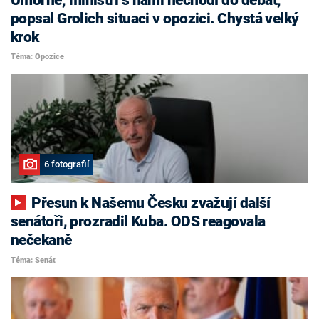
popsal Grolich situaci v opozici. Chystá velký
krok
Téma: Opozice
6 fotografií
Přesun k Našemu Česku zvažují další
senátoři, prozradil Kuba. ODS reagovala
nečekaně
Téma: Senát