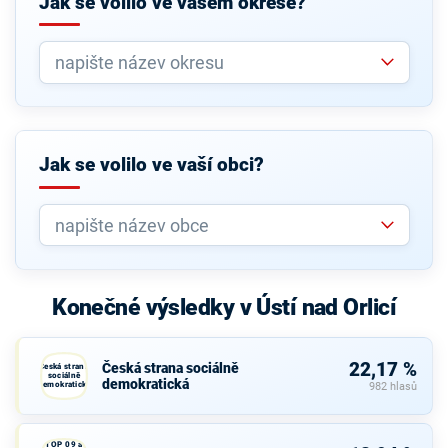
Jak se volilo ve vašem okrese?
Jak se volilo ve vaší obci?
Konečné výsledky v Ústí nad Orlicí
22,17 %
Česká strana sociálně
Česká strana
sociálně
demokratická
demokratická
982 hlasů
TOP 09 a