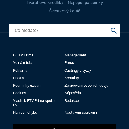
Tvarohové knedlíky
Nejlepší palačinky
Švestkový koláč
O FTV Prima
Management
Volná místa
Press
Reklama
Castingy a výzvy
HbbTV
Kontakty
Podmínky užívání
Zpracování osobních údajů
Cookies
Nápověda
Vlastník FTV Prima spol. s
Redakce
r.o.
Nahlásit chybu
Nastavení soukromí