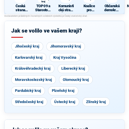
kraj
Česká
TOP 09 a
Komunisti
Koalice
Občanská
N
strana
Starostové
cká strana
pro
demokrati
sociálně
pro
Čech a
Pardubick
cká strana
demokrati
Pardubick
Moravy
ý kraj
cká
ý kraj
Jak se volilo ve vašem kraji?
Jihočeský kraj
Jihomoravský kraj
Karlovarský kraj
Kraj Vysočina
Královéhradecký kraj
Liberecký kraj
Moravskoslezský kraj
Olomoucký kraj
Pardubický kraj
Plzeňský kraj
Středočeský kraj
Ústecký kraj
Zlínský kraj