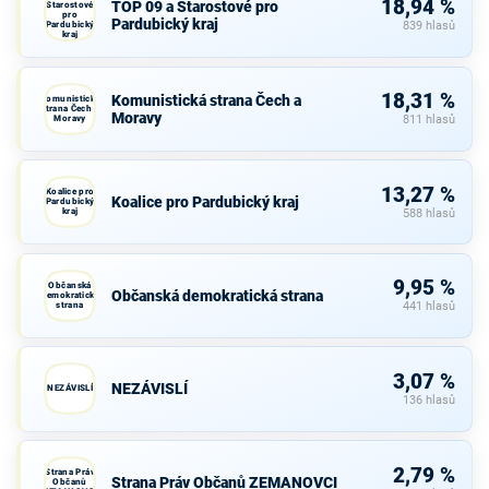
18,94 %
TOP 09 a Starostové pro
Starostové
pro
Pardubický kraj
Pardubický
839 hlasů
kraj
18,31 %
Komunistická strana Čech a
Komunistická
strana Čech a
Moravy
Moravy
811 hlasů
13,27 %
Koalice pro
Koalice pro Pardubický kraj
Pardubický
kraj
588 hlasů
9,95 %
Občanská
Občanská demokratická strana
demokratická
strana
441 hlasů
3,07 %
NEZÁVISLÍ
NEZÁVISLÍ
136 hlasů
2,79 %
Strana Práv
Strana Práv Občanů ZEMANOVCI
Občanů