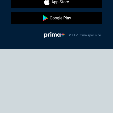
App Store
Google Play
© FTV Prima spol. s r.o.