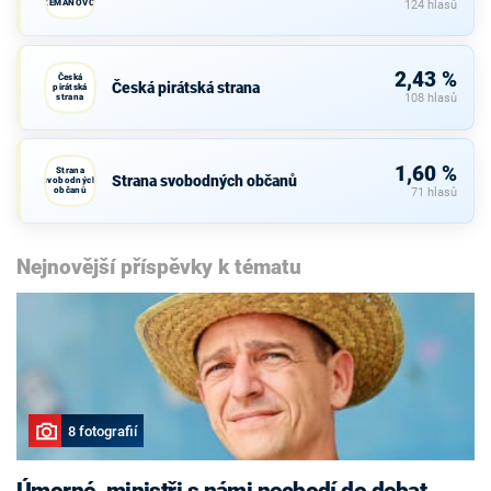
ZEMANOVCI
124 hlasů
2,43 %
Česká
Česká pirátská strana
pirátská
strana
108 hlasů
1,60 %
Strana
Strana svobodných občanů
svobodných
občanů
71 hlasů
Nejnovější příspěvky k tématu
8 fotografií
Úmorné, ministři s námi nechodí do debat,