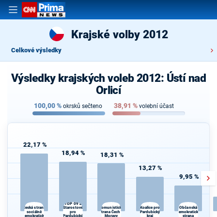
Krajské volby 2012
Celkové výsledky
Výsledky krajských voleb 2012: Ústí nad
Orlicí
100,00
%
38,91
%
okrsků sečteno
volební účast
22,17 %
18,94 %
18,31 %
13,27 %
9,95 %
TOP 09 a
Starostové
Koalice pro
Česká strana
Komunistická
Občanská
sociálně
pro
strana Čech a
Pardubický
demokratická
demokratická
Pardubický
Moravy
kraj
strana