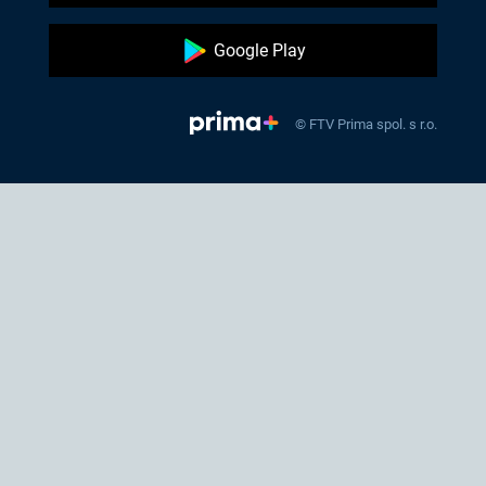
Google Play
© FTV Prima spol. s r.o.