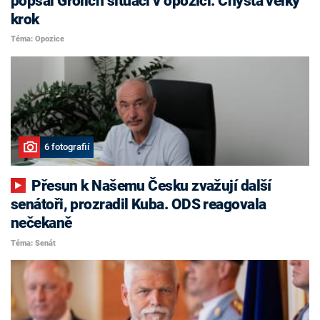
popsal Grolich situaci v opozici. Chystá velký
krok
Téma: Opozice
6 fotografií
Přesun k Našemu Česku zvažují další
senátoři, prozradil Kuba. ODS reagovala
nečekaně
Téma: Senát