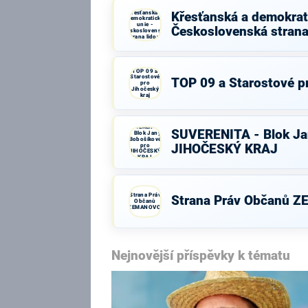
Křesťanská a
Křesťanská a demokrati
demokratická
unie -
Československá strana
Československá
strana lidová
TOP 09 a
Starostové
TOP 09 a Starostové pr
pro
Jihočeský
kraj
SUVERENITA
SUVERENITA - Blok Ja
- Blok Jany
Bobošíkové
pro
JIHOČESKÝ KRAJ
JIHOČESKÝ
KRAJ
Strana Práv
Strana Práv Občanů 
Občanů
ZEMANOVCI
Nejnovější příspěvky k tématu