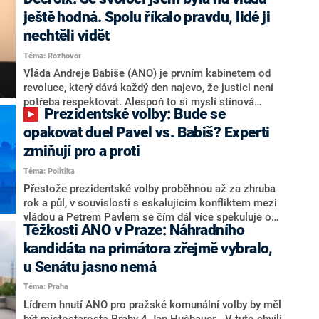
hlava státu Petr Pavel. Daleko za ním pak bookmakeři
zmiňují dva výrazné politiky ANO, tedy premiéra
ještě hodná. Spolu říkalo pravdu, lidé ji
Andreje Babiše a ministra průmyslu Karla Havlíčka.
nechtěli vidět
Oblíbeným tipem samotných sázkařů je poslanec za
Téma: Rozhovor
Motoristy Filip Turek. Politolog Jan Kubáček nicméně
o případné kandidatuře kohokoliv ze zmíněné trojice
Vláda Andreje Babiše (ANO) je prvním kabinetem od
značně pochybuje. Podle něj současná koalice dosud
revoluce, který dává každý den najevo, že justici není
nemá osobu, která by Pavlovi mohla konkurovat.
potřeba respektovat. Alespoň to si myslí stínová
Prezidentské volby: Bude se
ministryně spravedlnosti ODS Eva Decroix. V
rozhovoru pro CNN Prima NEWS si nebrala servítky
opakovat duel Pavel vs. Babiš? Experti
ohledně politického výkonu svého nástupce Jeronýma
zmiňují pro a proti
Tejce (za ANO) či vládní zmocněnkyně pro lidská
Téma: Politika
práva Taťány Malé (ANO). Označením „svoloč“ na
adresu vlády prý byla ještě hodná. Decroix se také
Přestože prezidentské volby proběhnou až za zhruba
vrátila k volební porážce koalice Spolu či promluvila o
rok a půl, v souvislosti s eskalujícím konfliktem mezi
hnutí Naše Česko Martina Kuby.
vládou a Petrem Pavlem se čím dál více spekuluje o
Těžkosti ANO v Praze: Náhradního
tom, koho by do bitvy o Hrad mohla vyslat současná
koalice. Někteří političtí komentátoři znovu vytahují
kandidáta na primátora zřejmě vybralo,
jméno premiéra Andreje Babiše (ANO). Jak moc je
u Senátu jasno nemá
pravděpodobné, že se v prezidentských volbách 2028
Téma: Praha
bude znovu opakovat souboj z roku 2023?
Lídrem hnutí ANO pro pražské komunální volby by měl
být místostarosta Prahy 4 Jan Hušbauer. „V tuto chvíli