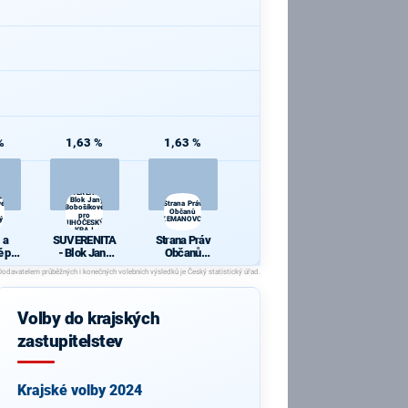
%
1,63 %
1,63 %
SUVERENITA
a
- Blok Jany
vé
Strana Práv
Bobošíkové
Občanů
pro
ý
ZEMANOVCI
JIHOČESKÝ
KRAJ
 a
SUVERENITA
Strana Práv
é pro
- Blok Jany
Občanů
ký
Bobošíkové
ZEMANOVCI
pro
JIHOČESKÝ
KRAJ
Volby do krajských
zastupitelstev
Krajské volby 2024