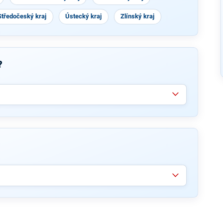
Středočeský kraj
Ústecký kraj
Zlínský kraj
?