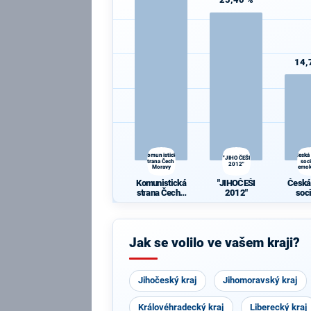
14,
Komunistická
Česká
"JIHOČEŠI
strana Čech a
soc
2012"
Moravy
demok
Komunistická
"JIHOČEŠI
Česká
strana Čech a
2012"
soc
Moravy
demok
Jak se volilo ve vašem kraji?
Jihočeský kraj
Jihomoravský kraj
Královéhradecký kraj
Liberecký kraj