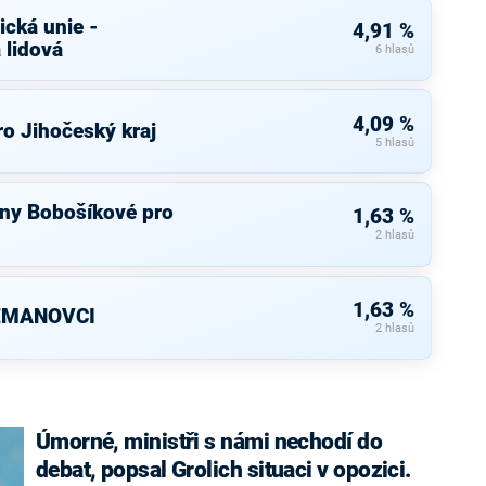
cká unie -
4,91 %
 lidová
6 hlasů
4,09 %
o Jihočeský kraj
5 hlasů
ny Bobošíkové pro
1,63 %
2 hlasů
1,63 %
ZEMANOVCI
2 hlasů
Úmorné, ministři s námi nechodí do
debat, popsal Grolich situaci v opozici.