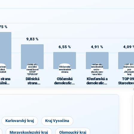
75 %
9,83 %
6,55 %
4,91 %
4,09 
Dělnická strana
Křesťanská a
TOP 09 
 strana
sociální
Občanská
demokratická
Starosto
iálně
spravedlnosti -
demokratická
unie -
pro
ratická
STOP
strana
Československá
Jihočesk
NEPŘIZPŮSOBIVÝM!
strana lidová
kraj
 strana
Dělnická
Občanská
Křesťanská a
TOP 09
iálně
strana
demokratická
demokratická
Starostov
ratická
sociální
strana
unie -
Jihočes
spravedlnosti
Českoslovens
kraj
- STOP
ká strana
NEPŘIZPŮSO
lidová
BIVÝM!
Karlovarský kraj
Kraj Vysočina
Moravskoslezský kraj
Olomoucký kraj