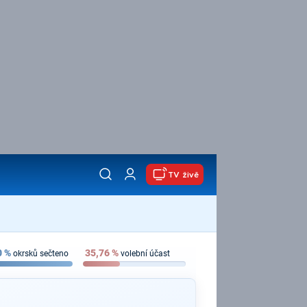
TV živě
0
%
35,76
%
okrsků sečteno
volební účast