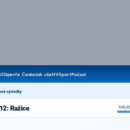
í
Objevte Česko
Jak ušetřit
Sport
Počasí
ové výsledky
12: Ražice
100,0