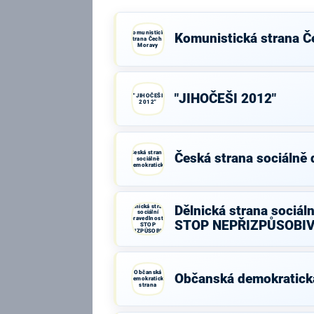
Komunistická
Komunistická strana Č
strana Čech a
Moravy
"JIHOČEŠI 2012"
"JIHOČEŠI
2012"
Česká strana
Česká strana sociálně
sociálně
demokratická
Dělnická strana
Dělnická strana sociáln
sociální
spravedlnosti -
STOP NEPŘIZPŮSOBI
STOP
NEPŘIZPŮSOBIVÝM!
Občanská
Občanská demokratick
demokratická
strana