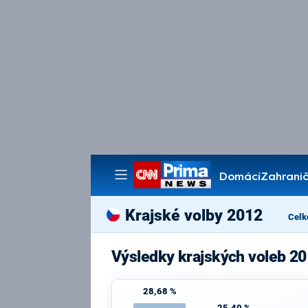
Domácí
Zahranič
Pořady
Krajské volby 2012
Celk
Výsledky krajských voleb 20
28,68 %
25,40 %