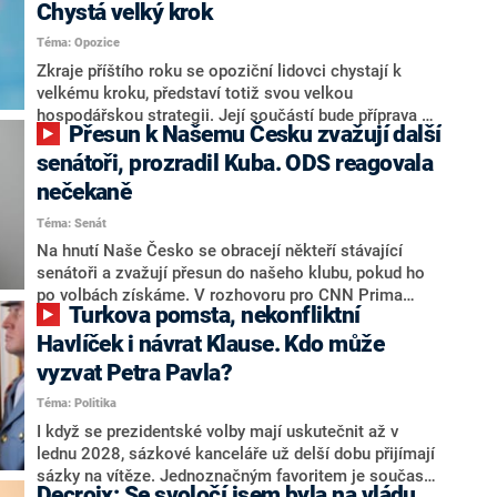
Chystá velký krok
Téma: Opozice
Zkraje příštího roku se opoziční lidovci chystají k
velkému kroku, představí totiž svou velkou
hospodářskou strategii. Její součástí bude příprava na
Přesun k Našemu Česku zvažují další
stárnutí populace, řekl ve středu na setkání s novináři
nový předseda lidovců Jan Grolich. Ten zároveň v
senátoři, prozradil Kuba. ODS reagovala
senátních volbách kandiduje ve Vyškově. Popsal i
nečekaně
aktivitu opozice, o níž vládní strany nebo političtí
Téma: Senát
komentátoři mluví jako o slabé a v defenzivě. „Je to
úmorná práce upozorňovat na chyby vlády. Ministři s
Na hnutí Naše Česko se obracejí někteří stávající
námi navíc nechodí do debat. Chceme ale ukazovat
senátoři a zvažují přesun do našeho klubu, pokud ho
svoje témata,“ odpověděl Grolich na dotaz CNN Prima
po volbách získáme. V rozhovoru pro CNN Prima
Turkova pomsta, nekonfliktní
NEWS.
NEWS to řekl zakladatel hnutí a jihočeský hejtman
Martin Kuba. Konkrétní nebyl, ale získat by takto mohl
Havlíček i návrat Klause. Kdo může
například senátora Zdeňka Hrabu, který je dnes
vyzvat Petra Pavla?
součástí klubu ODS a TOP 09. Hraba to na dotaz
Téma: Politika
redakce nevyloučil. Předseda klubu senátorů ODS
Zdeněk Nytra redakci řekl, že počítá s odchodem
I když se prezidentské volby mají uskutečnit až v
některých senátorů z klubu a že Naše Česko není
lednu 2028, sázkové kanceláře už delší dobu přijímají
nepřítel, ale soupeř.
sázky na vítěze. Jednoznačným favoritem je současná
Decroix: Se svoločí jsem byla na vládu