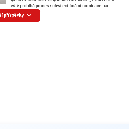
ještě probíhá proces schválení finální nominace pana
Jana Hušbauera Výborem hnutí ANO,“ uvedl pro
ší příspěvky
redakci místopředseda pražského ANO Martin
Benkovič. O Hušbauerovi se spekulovalo jako o
náhradníkovi v čele pražské kandidátky poté, co
rezignoval po sérii nejasností v majetkových
přiznáních a pořizování bytů Ondřej Prokop. Zároveň
ale stále není jasné, kdo bude za ANO kandidovat ve
dvou ze tří pražských obvodů do horní komory
parlamentu. ANO má v Praze dlouhodobě horší
výsledky než ve zbytku republiky.