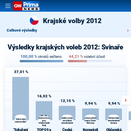
Krajské volby 2012
Celkové výsledky
Výsledky krajských voleb 2012: Svinaře
100,00
%
44,21
%
okrsků sečteno
volební účast
37,01 %
16,02 %
12,15 %
9,94 %
9,94 %
TOP 09 a
Starostové
Komunistická
Česká strana
Občanská
"Sdružení
pro
sociálně
strana Čech a
demokratická
nestraníků"
Středočeský
demokratická
Moravy
strana
kraj
"Sdružení
TOP 09 a
Česká
Komunisti
Občanská