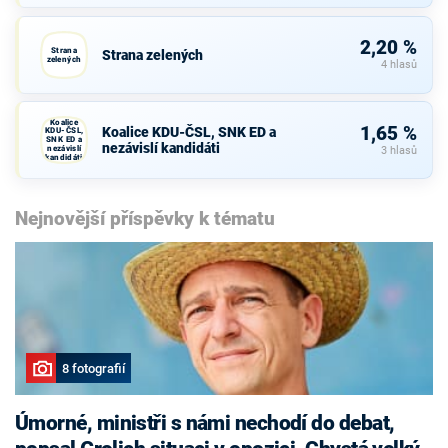
2,20 %
Strana
Strana zelených
zelených
4 hlasů
Koalice
1,65 %
Koalice KDU-ČSL, SNK ED a
KDU-ČSL,
SNK ED a
nezávislí kandidáti
nezávislí
3 hlasů
kandidáti
Nejnovější příspěvky k tématu
8 fotografií
Úmorné, ministři s námi nechodí do debat,