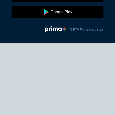
Google Play
© FTV Prima spol. s r.o.