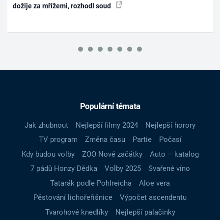
dožije za mřížemi, rozhodl soud
Populární témata
Jak zhubnout
Nejlepší filmy 2024
Nejlepší horory
TV program
Změna času
Partie
Počasí
Kdy budou volby
ZOO Nové začátky
Auto – katalog
7 pádů Honzy Dědka
Volby 2025
Svařené víno
Tatarák podle Pohlreicha
Aloe vera
Pěstování lichořeřišnice
Výpočet ascendentu
Tvarohové knedlíky
Nejlepší palačinky