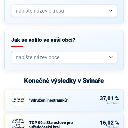
Jak se volilo ve vaší obci?
Konečné výsledky v Svinaře
37,01 %
"Sdružení
"Sdružení nestraníků"
nestraníků"
67 hlasů
TOP 09 a
16,02 %
TOP 09 a Starostové pro
Starostové
pro
Středočeský kraj
Středočeský
29 hlasů