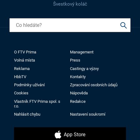
Švestkový koláč
O FTV Prima
Management
Volná místa
Press
Reklama
Castingy a výzvy
HbbTV
Kontakty
Podmínky užívání
Zpracování osobních údajů
Cookies
Nápověda
Vlastník FTV Prima spol. s
Redakce
r.o.
Nahlásit chybu
Nastavení soukromí
App Store