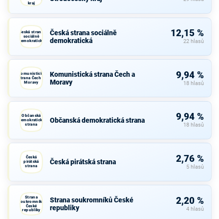
kraj
12,15 %
Česká strana sociálně
Česká strana
sociálně
demokratická
demokratická
22 hlasů
9,94 %
Komunistická strana Čech a
Komunistická
strana Čech a
Moravy
Moravy
18 hlasů
9,94 %
Občanská
Občanská demokratická strana
demokratická
strana
18 hlasů
2,76 %
Česká
Česká pirátská strana
pirátská
strana
5 hlasů
Strana
2,20 %
Strana soukromníků České
soukromníků
České
republiky
4 hlasů
republiky