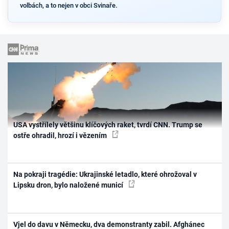
volbách, a to nejen v obci Svinaře.
USA vystřílely většinu klíčových raket, tvrdí CNN. Trump se
ostře ohradil, hrozí i vězením
Na pokraji tragédie: Ukrajinské letadlo, které ohrožoval v
Lipsku dron, bylo naložené municí
Vjel do davu v Německu, dva demonstranty zabil. Afghánec