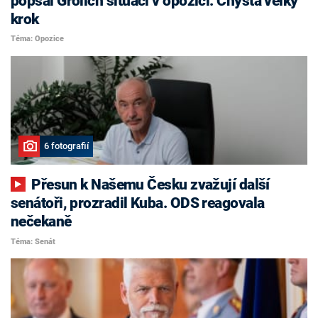
popsal Grolich situaci v opozici. Chystá velký
krok
Téma: Opozice
6 fotografií
Přesun k Našemu Česku zvažují další
senátoři, prozradil Kuba. ODS reagovala
nečekaně
Téma: Senát