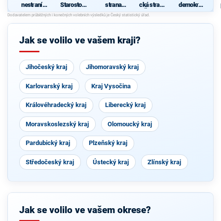
nestraníků
Starostové
strana
cká strana
demokrati
"
pro
sociálně
Čech a
cká strana
Středočes
demokrati
Moravy
ký kraj
cká
Jak se volilo ve vašem kraji?
Jihočeský kraj
Jihomoravský kraj
Karlovarský kraj
Kraj Vysočina
Královéhradecký kraj
Liberecký kraj
Moravskoslezský kraj
Olomoucký kraj
Pardubický kraj
Plzeňský kraj
Středočeský kraj
Ústecký kraj
Zlínský kraj
Jak se volilo ve vašem okrese?