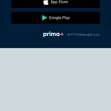
App Store
Google Play
© FTV Prima spol. s r.o.