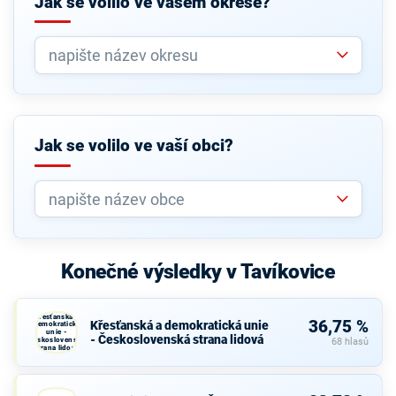
Jak se volilo ve vašem okrese?
Jak se volilo ve vaší obci?
Konečné výsledky v Tavíkovice
Křesťanská a
36,75 %
Křesťanská a demokratická unie
demokratická
unie -
- Československá strana lidová
Československá
68 hlasů
strana lidová