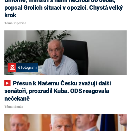
popsal Grolich situaci v opozici. Chystá velký
krok
Téma: Opozice
6 fotografií
Přesun k Našemu Česku zvažují další
senátoři, prozradil Kuba. ODS reagovala
nečekaně
Téma: Senát