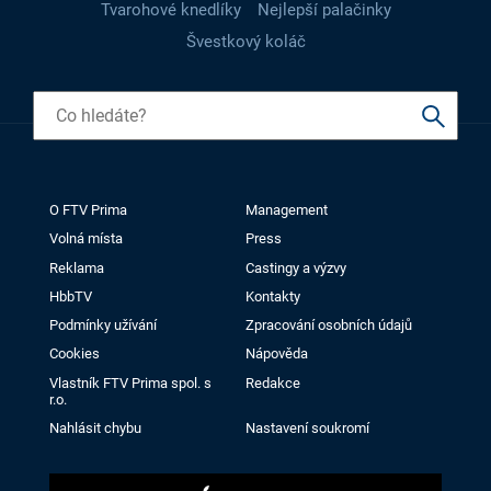
Tvarohové knedlíky
Nejlepší palačinky
Švestkový koláč
O FTV Prima
Management
Volná místa
Press
Reklama
Castingy a výzvy
HbbTV
Kontakty
Podmínky užívání
Zpracování osobních údajů
Cookies
Nápověda
Vlastník FTV Prima spol. s
Redakce
r.o.
Nahlásit chybu
Nastavení soukromí