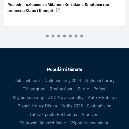
Poslední rozloučení s Milanem Knížákem: Smuteční řec
pronesou Klaus i Klempíř
Populární témata
Jak zhubnout
Nejlepší filmy 2024
Nejlepší horory
TV program
Změna času
Partie
Počasí
Kdy budou volby
ZOO Nové začátky
Auto – katalog
7 pádů Honzy Dědka
Volby 2025
Svařené víno
Tatarák podle Pohlreicha
Aloe vera
Pěstování lichořeřišnice
Výpočet ascendentu