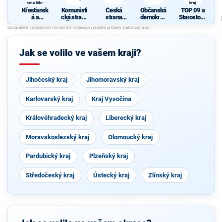
strana lidová
kraj
Křesťansk
Komunisti
Česká
Občanská
TOP 09 a
á a
cká strana
strana
demokrati
Starostové
demokrati
Čech a
sociálně
cká strana
pro
cká unie -
Moravy
demokrati
Jihomorav
Českoslov
cká
ský kraj
enská
Jak se volilo ve vašem kraji?
strana
lidová
Jihočeský kraj
Jihomoravský kraj
Karlovarský kraj
Kraj Vysočina
Královéhradecký kraj
Liberecký kraj
Moravskoslezský kraj
Olomoucký kraj
Pardubický kraj
Plzeňský kraj
Středočeský kraj
Ústecký kraj
Zlínský kraj