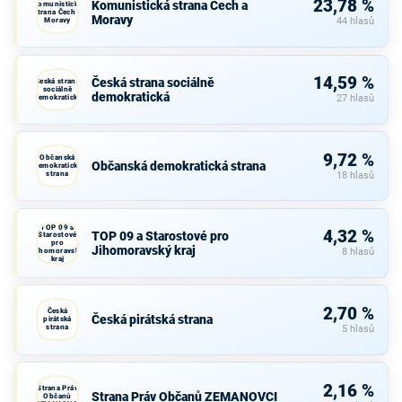
23,78 %
Komunistická strana Čech a
Komunistická
strana Čech a
Moravy
Moravy
44 hlasů
14,59 %
Česká strana sociálně
Česká strana
sociálně
demokratická
demokratická
27 hlasů
9,72 %
Občanská
Občanská demokratická strana
demokratická
strana
18 hlasů
TOP 09 a
4,32 %
TOP 09 a Starostové pro
Starostové
pro
Jihomoravský kraj
Jihomoravský
8 hlasů
kraj
2,70 %
Česká
Česká pirátská strana
pirátská
strana
5 hlasů
2,16 %
Strana Práv
Strana Práv Občanů ZEMANOVCI
Občanů