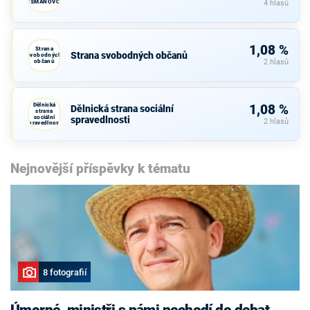
ZEMANOVCI
4 hlasů
1,08 %
Strana
Strana svobodných občanů
svobodných
občanů
2 hlasů
Dělnická
1,08 %
Dělnická strana sociální
strana
sociální
spravedlnosti
2 hlasů
spravedlnosti
Nejnovější příspěvky k tématu
8 fotografií
Úmorné, ministři s námi nechodí do debat,