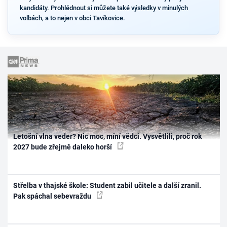
kandidáty. Prohlédnout si můžete také výsledky v minulých
volbách, a to nejen v obci Tavíkovice.
Letošní vlna veder? Nic moc, míní vědci. Vysvětlili, proč rok
2027 bude zřejmě daleko horší
Střelba v thajské škole: Student zabil učitele a další zranil.
Pak spáchal sebevraždu