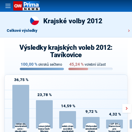
Krajské volby 2012
Celkové výsledky
Výsledky krajských voleb 2012:
Tavíkovice
100,00
%
45,24
%
okrsků sečteno
volební účast
36,75 %
23,78 %
14,59 %
9,72 %
4,32 %
Křesťanská a
TOP 09 a
Komunistická
Občanská
demokratická
Česká strana
Starostové
unie -
strana Čech a
sociálně
demokratická
pro
Československá
Moravy
demokratická
strana
Jihomoravský