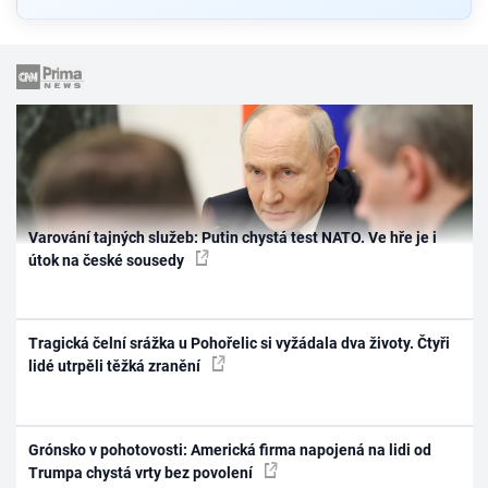
Varování tajných služeb: Putin chystá test NATO. Ve hře je i
útok na české sousedy
Tragická čelní srážka u Pohořelic si vyžádala dva životy. Čtyři
lidé utrpěli těžká zranění
Grónsko v pohotovosti: Americká firma napojená na lidi od
Trumpa chystá vrty bez povolení