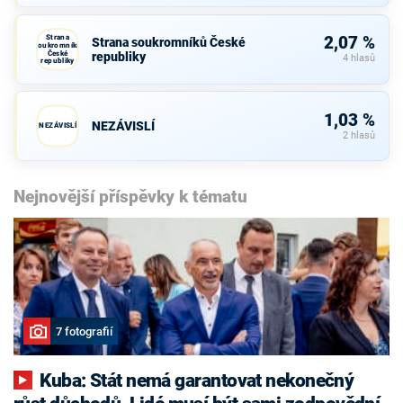
Strana
2,07 %
Strana soukromníků České
soukromníků
České
republiky
4 hlasů
republiky
1,03 %
NEZÁVISLÍ
NEZÁVISLÍ
2 hlasů
Nejnovější příspěvky k tématu
7 fotografií
Kuba: Stát nemá garantovat nekonečný