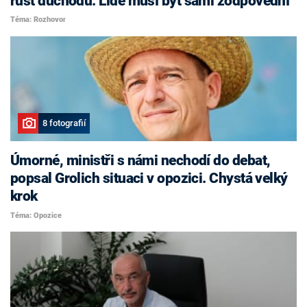
růst důchodů. Lidé musí být sami zodpovědní
Téma: Rozhovor
8 fotografií
Úmorné, ministři s námi nechodí do debat,
popsal Grolich situaci v opozici. Chystá velký
krok
Téma: Opozice