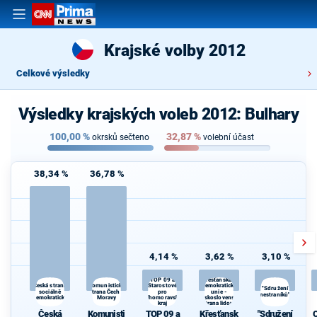
Krajské volby 2012
Celkové výsledky
Výsledky krajských voleb 2012: Bulhary
100,00
%
32,87
%
okrsků sečteno
volební účast
38,34 %
36,78 %
4,14 %
3,62 %
3,10 %
Křesťanská a
TOP 09 a
Komunistická
demokratická
Česká strana
Starostové
"Sdružení
sociálně
strana Čech a
pro
unie -
d
nestraníků"
demokratická
Moravy
Jihomoravský
Československá
kraj
strana lidová
Česká
Komunisti
TOP 09 a
Křesťansk
"Sdružení