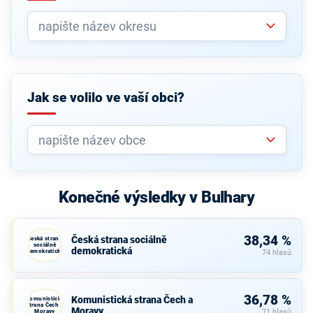
Jak se volilo ve vaší obci?
Konečné výsledky v Bulhary
38,34 %
Česká strana sociálně
Česká strana
sociálně
demokratická
demokratická
74 hlasů
36,78 %
Komunistická strana Čech a
Komunistická
strana Čech a
Moravy
Moravy
71 hlasů