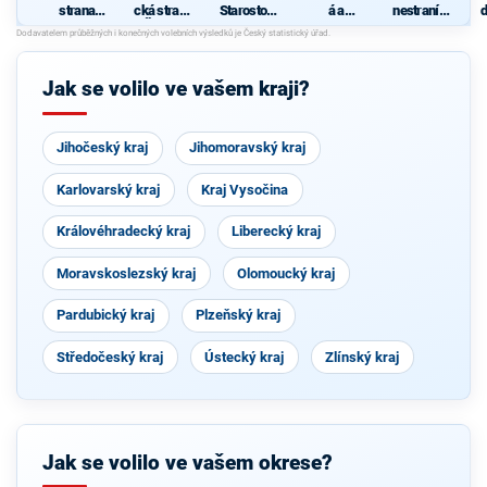
strana
cká strana
Starostové
á a
nestraníků
d
sociálně
Čech a
pro
demokrati
"
c
demokrati
Moravy
Jihomorav
cká unie -
cká
ský kraj
Českoslov
enská
Jak se volilo ve vašem kraji?
strana
lidová
Jihočeský kraj
Jihomoravský kraj
Karlovarský kraj
Kraj Vysočina
Královéhradecký kraj
Liberecký kraj
Moravskoslezský kraj
Olomoucký kraj
Pardubický kraj
Plzeňský kraj
Středočeský kraj
Ústecký kraj
Zlínský kraj
Jak se volilo ve vašem okrese?