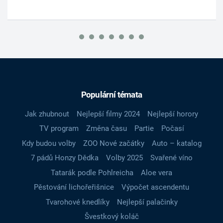
Populární témata
Jak zhubnout
Nejlepší filmy 2024
Nejlepší horory
TV program
Změna času
Partie
Počasí
Kdy budou volby
ZOO Nové začátky
Auto – katalog
7 pádů Honzy Dědka
Volby 2025
Svařené víno
Tatarák podle Pohlreicha
Aloe vera
Pěstování lichořeřišnice
Výpočet ascendentu
Tvarohové knedlíky
Nejlepší palačinky
Švestkový koláč