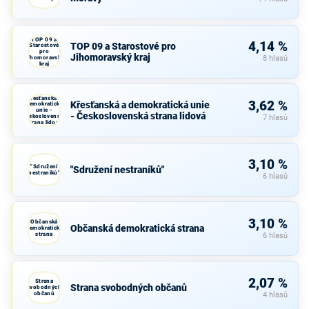
TOP 09 a
4,14 %
TOP 09 a Starostové pro
Starostové
pro
Jihomoravský kraj
Jihomoravský
8 hlasů
kraj
Křesťanská a
3,62 %
Křesťanská a demokratická unie
demokratická
unie -
- Československá strana lidová
Československá
7 hlasů
strana lidová
3,10 %
"Sdružení
"Sdružení nestraníků"
nestraníků"
6 hlasů
3,10 %
Občanská
Občanská demokratická strana
demokratická
strana
6 hlasů
2,07 %
Strana
Strana svobodných občanů
svobodných
občanů
4 hlasů