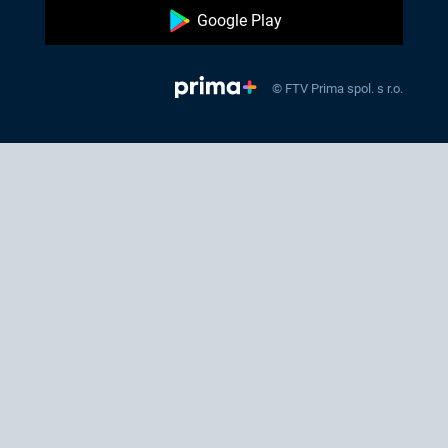
Google Play
© FTV Prima spol. s r.o.