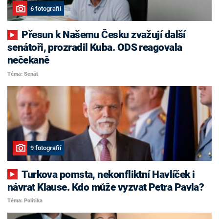
6 fotografií
Přesun k Našemu Česku zvažují další
senátoři, prozradil Kuba. ODS reagovala
nečekaně
Téma: Senát
9 fotografií
Turkova pomsta, nekonfliktní Havlíček i
návrat Klause. Kdo může vyzvat Petra Pavla?
Téma: Politika