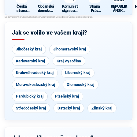
SLEZSKA
Česká
Občanská
Komunisti
Strana
REPUBLIK
N
strana
demokrati
cká strana
Práv
ÁNSKÁ
sociálně
cká strana
Čech a
Občanů
STRANA
demokrati
Moravy
ZEMANO
ČECH,
cká
VCI
MORAVY
A
Jak se volilo ve vašem kraji?
SLEZSKA
Jihočeský kraj
Jihomoravský kraj
Karlovarský kraj
Kraj Vysočina
Královéhradecký kraj
Liberecký kraj
Moravskoslezský kraj
Olomoucký kraj
Pardubický kraj
Plzeňský kraj
Středočeský kraj
Ústecký kraj
Zlínský kraj