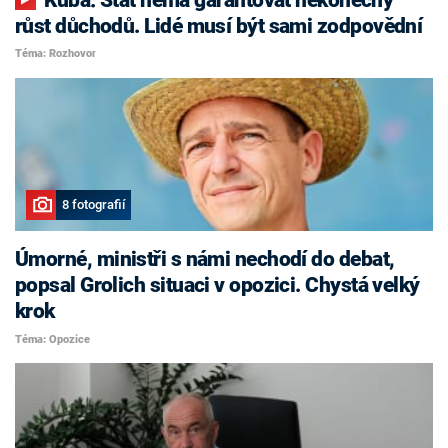
růst důchodů. Lidé musí být sami zodpovědní
Téma: Rozhovor
8 fotografií
Úmorné, ministři s námi nechodí do debat,
popsal Grolich situaci v opozici. Chystá velký
krok
Téma: Opozice