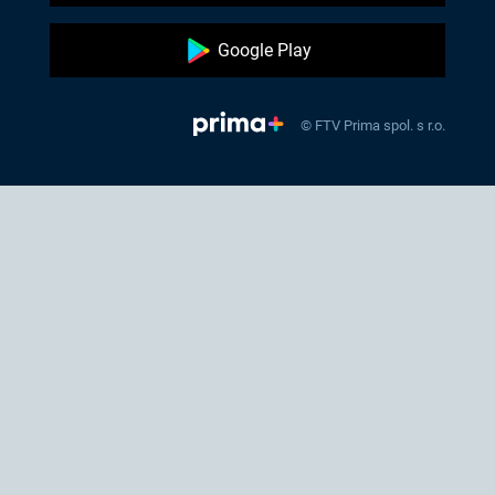
Google Play
© FTV Prima spol. s r.o.