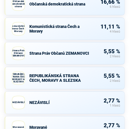
16,66 %
Občanská
Občanská demokratická strana
demokratická
strana
6 hlasů
11,11 %
Komunistická strana Čech a
Komunistická
strana Čech a
Moravy
Moravy
4 hlasů
5,55 %
Strana Práv
Strana Práv Občanů ZEMANOVCI
Občanů
ZEMANOVCI
2 hlasů
REPUBLIKÁNSKÁ
5,55 %
REPUBLIKÁNSKÁ STRANA
STRANA ČECH,
MORAVY A
ČECH, MORAVY A SLEZSKA
2 hlasů
SLEZSKA
2,77 %
NEZÁVISLÍ
NEZÁVISLÍ
1 hlasů
2,77 %
Moravané
Moravané