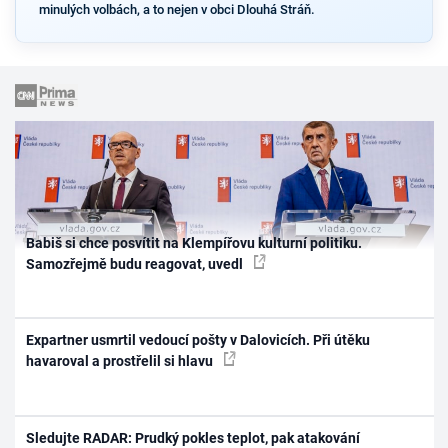
minulých volbách, a to nejen v obci Dlouhá Stráň.
Babiš si chce posvítit na Klempířovu kulturní politiku.
Samozřejmě budu reagovat, uvedl
Expartner usmrtil vedoucí pošty v Dalovicích. Při útěku
havaroval a prostřelil si hlavu
Sledujte RADAR: Prudký pokles teplot, pak atakování