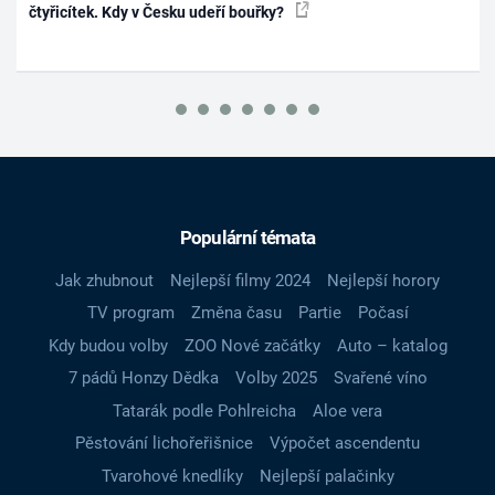
čtyřicítek. Kdy v Česku udeří bouřky?
Populární témata
Jak zhubnout
Nejlepší filmy 2024
Nejlepší horory
TV program
Změna času
Partie
Počasí
Kdy budou volby
ZOO Nové začátky
Auto – katalog
7 pádů Honzy Dědka
Volby 2025
Svařené víno
Tatarák podle Pohlreicha
Aloe vera
Pěstování lichořeřišnice
Výpočet ascendentu
Tvarohové knedlíky
Nejlepší palačinky