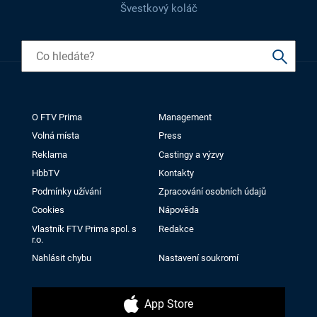
Švestkový koláč
O FTV Prima
Management
Volná místa
Press
Reklama
Castingy a výzvy
HbbTV
Kontakty
Podmínky užívání
Zpracování osobních údajů
Cookies
Nápověda
Vlastník FTV Prima spol. s
Redakce
r.o.
Nahlásit chybu
Nastavení soukromí
App Store