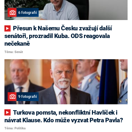
6 fotografií
Přesun k Našemu Česku zvažují další
senátoři, prozradil Kuba. ODS reagovala
nečekaně
Téma: Senát
9 fotografií
Turkova pomsta, nekonfliktní Havlíček i
návrat Klause. Kdo může vyzvat Petra Pavla?
Téma: Politika