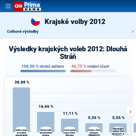
Krajské volby 2012
Celkové výsledky
Výsledky krajských voleb 2012: Dlouhá
Stráň
100,00
%
46,75
%
okrsků sečteno
volební účast
38,88 %
16,66 %
11,11 %
5,55 %
5,55 %
REPUBLIKÁNSKÁ
Občanská
Strana Práv
Česká strana
Komunistická
STRANA ČECH,
sociálně
demokratická
strana Čech a
Občanů
MORAVY A
demokratická
strana
Moravy
ZEMANOVCI