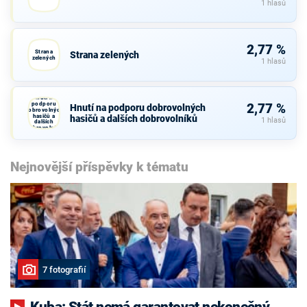
1 hlasů
2,77 %
Strana
Strana zelených
zelených
1 hlasů
Hnutí na
podporu
2,77 %
Hnutí na podporu dobrovolných
dobrovolných
hasičů a
hasičů a dalších dobrovolníků
1 hlasů
dalších
dobrovolníků
Nejnovější příspěvky k tématu
7 fotografií
Kuba: Stát nemá garantovat nekonečný