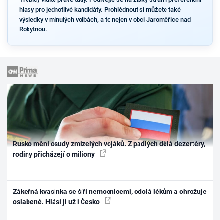
hlasy pro jednotlivé kandidáty. Prohlédnout si můžete také
výsledky v minulých volbách, a to nejen v obci Jaroměřice nad
Rokytnou.
Rusko mění osudy zmizelých vojáků. Z padlých dělá dezertéry,
rodiny přicházejí o miliony
Zákeřná kvasinka se šíří nemocnicemi, odolá lékům a ohrožuje
oslabené. Hlásí ji už i Česko