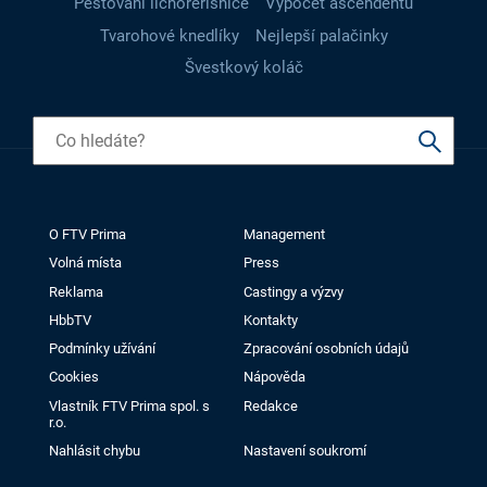
Pěstování lichořeřišnice
Výpočet ascendentu
Tvarohové knedlíky
Nejlepší palačinky
Švestkový koláč
O FTV Prima
Management
Volná místa
Press
Reklama
Castingy a výzvy
HbbTV
Kontakty
Podmínky užívání
Zpracování osobních údajů
Cookies
Nápověda
Vlastník FTV Prima spol. s
Redakce
r.o.
Nahlásit chybu
Nastavení soukromí