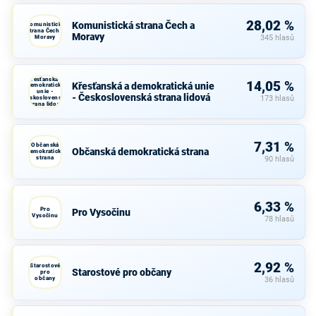
28,02 %
Komunistická strana Čech a
Komunistická
strana Čech a
Moravy
Moravy
345 hlasů
Křesťanská a
14,05 %
Křesťanská a demokratická unie
demokratická
unie -
- Československá strana lidová
Československá
173 hlasů
strana lidová
7,31 %
Občanská
Občanská demokratická strana
demokratická
strana
90 hlasů
6,33 %
Pro
Pro Vysočinu
Vysočinu
78 hlasů
2,92 %
Starostové
Starostové pro občany
pro
občany
36 hlasů