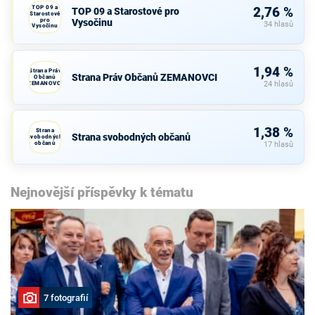
TOP 09 a
2,76 %
TOP 09 a Starostové pro
Starostové
pro
Vysočinu
34 hlasů
Vysočinu
1,94 %
Strana Práv
Strana Práv Občanů ZEMANOVCI
Občanů
ZEMANOVCI
24 hlasů
1,38 %
Strana
Strana svobodných občanů
svobodných
občanů
17 hlasů
Nejnovější příspěvky k tématu
7 fotografií