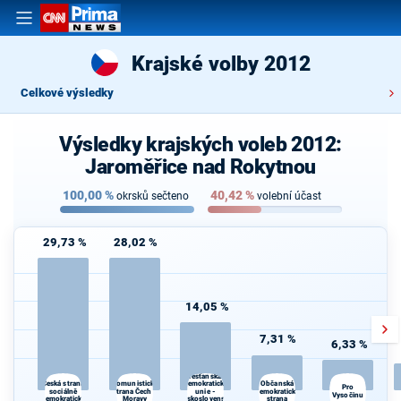
Krajské volby 2012
Celkové výsledky
Výsledky krajských voleb 2012:
Jaroměřice nad Rokytnou
100,00
%
40,42
%
okrsků sečteno
volební účast
29,73 %
28,02 %
14,05 %
7,31 %
6,33 %
Křesťanská a
Komunistická
Občanská
Česká strana
demokratická
Pro
sociálně
strana Čech a
unie -
demokratická
Vysočinu
demokratická
Moravy
Československá
strana