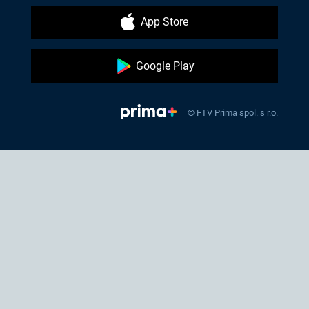
App Store
Google Play
© FTV Prima spol. s r.o.