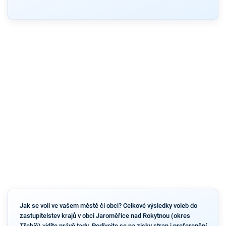
Jak se volí ve vašem městě či obci? Celkové výsledky voleb do
zastupitelstev krajů v obci Jaroměřice nad Rokytnou (okres
Třebíč) vidíte právě tady. Podívejte se na zisky stran i preferenční