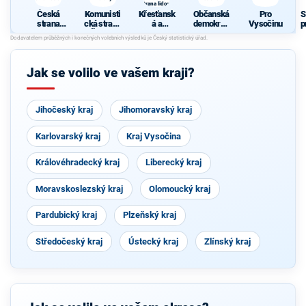
strana lidová
Česká
Komunisti
Křesťansk
Občanská
Pro
S
strana
cká strana
á a
demokrati
Vysočinu
p
sociálně
Čech a
demokrati
cká strana
demokrati
Moravy
cká unie -
cká
Českoslov
enská
Jak se volilo ve vašem kraji?
strana
lidová
Jihočeský kraj
Jihomoravský kraj
Karlovarský kraj
Kraj Vysočina
Královéhradecký kraj
Liberecký kraj
Moravskoslezský kraj
Olomoucký kraj
Pardubický kraj
Plzeňský kraj
Středočeský kraj
Ústecký kraj
Zlínský kraj