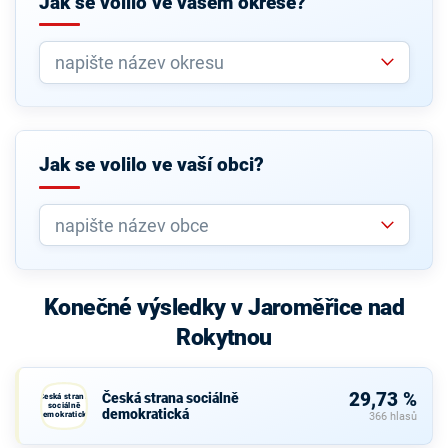
Jak se volilo ve vašem okrese?
Jak se volilo ve vaší obci?
Konečné výsledky v Jaroměřice nad
Rokytnou
29,73 %
Česká strana sociálně
Česká strana
sociálně
demokratická
demokratická
366 hlasů