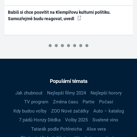
Babiš si chce posvítit na Klempířovu kulturní politiku.
Samozřejmě budu reagovat, uvedl
Populární témata
Jak zhubnout
Nejlepší filmy 2024
Nejlepší horory
TV program
Změna času
Partie
Počasí
Kdy budou volby
ZOO Nové začátky
Auto – katalog
7 pádů Honzy Dědka
Volby 2025
Svařené víno
Tatarák podle Pohlreicha
Aloe vera