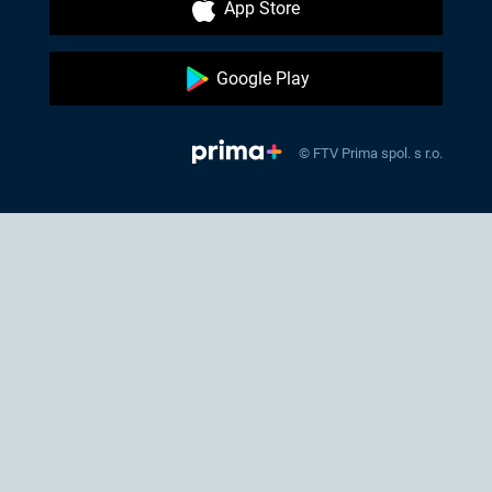
App Store
Google Play
© FTV Prima spol. s r.o.