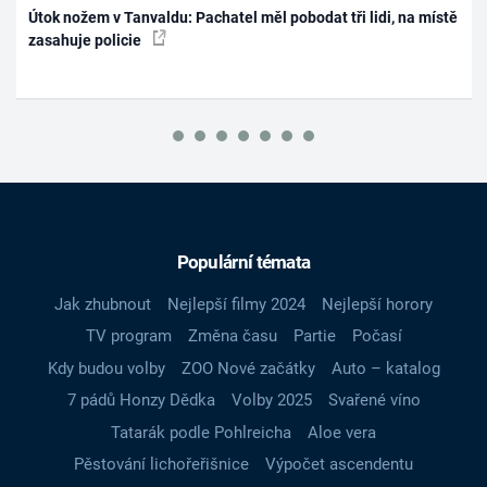
Útok nožem v Tanvaldu: Pachatel měl pobodat tři lidi, na místě
zasahuje policie
Populární témata
Jak zhubnout
Nejlepší filmy 2024
Nejlepší horory
TV program
Změna času
Partie
Počasí
Kdy budou volby
ZOO Nové začátky
Auto – katalog
7 pádů Honzy Dědka
Volby 2025
Svařené víno
Tatarák podle Pohlreicha
Aloe vera
Pěstování lichořeřišnice
Výpočet ascendentu