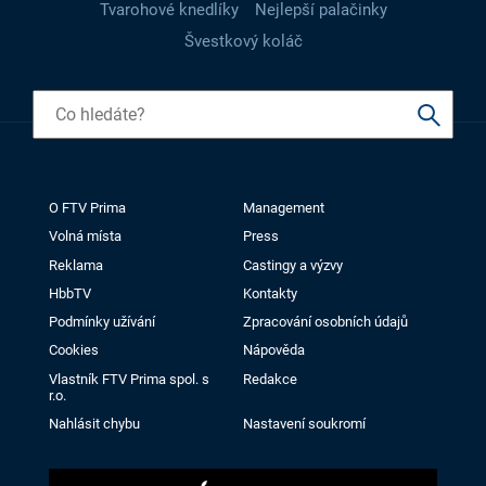
Tvarohové knedlíky
Nejlepší palačinky
Švestkový koláč
O FTV Prima
Management
Volná místa
Press
Reklama
Castingy a výzvy
HbbTV
Kontakty
Podmínky užívání
Zpracování osobních údajů
Cookies
Nápověda
Vlastník FTV Prima spol. s
Redakce
r.o.
Nahlásit chybu
Nastavení soukromí