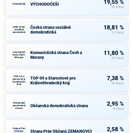
19,55 %
VÝCHODOČEŠI
VÝCHODOČEŠI
53 hlasů
18,81 %
Česká strana sociálně
Česká strana
sociálně
demokratická
demokratická
51 hlasů
11,80 %
Komunistická strana Čech a
Komunistická
strana Čech a
Moravy
Moravy
32 hlasů
TOP 09 a
7,38 %
TOP 09 a Starostové pro
Starostové pro
Královéhradecký
Královéhradecký kraj
20 hlasů
kraj
2,95 %
Občanská
Občanská demokratická strana
demokratická
strana
8 hlasů
2,58 %
Strana Práv
Strana Práv Občanů ZEMANOVCI
Občanů