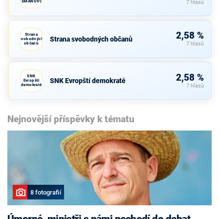
ZEMANOVCI
7 hlasů
2,58 %
Strana
Strana svobodných občanů
svobodných
občanů
7 hlasů
2,58 %
SNK
SNK Evropští demokraté
Evropští
demokraté
7 hlasů
Nejnovější příspěvky k tématu
8 fotografií
Úmorné, ministři s námi nechodí do debat,