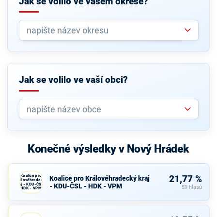
Jak se volilo ve vašem okrese?
Jak se volilo ve vaší obci?
Konečné výsledky v Nový Hrádek
Koalice pro
21,77 %
Koalice pro Královéhradecký kraj
Královéhradecký
kraj - KDU-ČSL -
- KDU-ČSL - HDK - VPM
59 hlasů
HDK - VPM