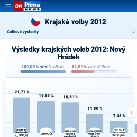
Krajské volby 2012
Celkové výsledky
Výsledky krajských voleb 2012: Nový
Hrádek
100,00
%
51,59
%
okrsků sečteno
volební účast
21,77 %
19,55 %
18,81 %
11,80 %
7,38 %
Koalice pro
TOP 09 a
Komunistická
Česká strana
Královéhradecký
Starostové pro
VÝCHODOČEŠI
sociálně
strana Čech a
d
kraj - KDU-ČSL -
Královéhradecký
demokratická
Moravy