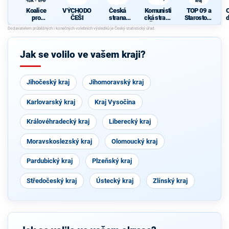
HDK - VPM
kraj
Koalice
VÝCHODO
Česká
Komunisti
TOP 09 a
pro
ČEŠI
strana
cká strana
Starostové
d
Královéhra
sociálně
Čech a
pro
c
decký kraj
demokrati
Moravy
Královéhra
- KDU-
cká
decký kraj
ČSL - HDK
Jak se volilo ve vašem kraji?
- VPM
Jihočeský kraj
Jihomoravský kraj
Karlovarský kraj
Kraj Vysočina
Královéhradecký kraj
Liberecký kraj
Moravskoslezský kraj
Olomoucký kraj
Pardubický kraj
Plzeňský kraj
Středočeský kraj
Ústecký kraj
Zlínský kraj