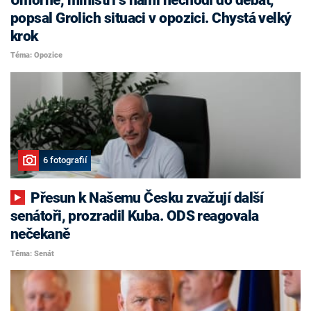
popsal Grolich situaci v opozici. Chystá velký
krok
Téma: Opozice
6 fotografií
Přesun k Našemu Česku zvažují další
senátoři, prozradil Kuba. ODS reagovala
nečekaně
Téma: Senát