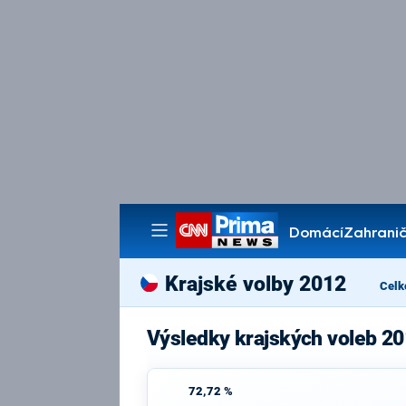
Domácí
Zahranič
Pořady
Krajské volby 2012
Celk
Výsledky krajských voleb 2
72,72 %