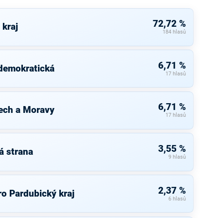
72,72 %
 kraj
184 hlasů
6,71 %
 demokratická
17 hlasů
6,71 %
ech a Moravy
17 hlasů
3,55 %
á strana
9 hlasů
2,37 %
o Pardubický kraj
6 hlasů