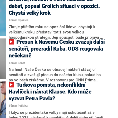
debat, popsal Grolich situaci v opozici.
Chystá velký krok
Téma: Opozice
Zkraje příštího roku se opoziční lidovci chystají k
velkému kroku, představí totiž svou velkou
hospodářskou strategii. Její součástí bude příprava na
Přesun k Našemu Česku zvažují další
stárnutí populace, řekl ve středu na setkání s novináři
nový předseda lidovců Jan Grolich. Ten zároveň v
senátoři, prozradil Kuba. ODS reagovala
senátních volbách kandiduje ve Vyškově. Popsal i
nečekaně
aktivitu opozice, o níž vládní strany nebo političtí
Téma: Senát
komentátoři mluví jako o slabé a v defenzivě. „Je to
úmorná práce upozorňovat na chyby vlády. Ministři s
Na hnutí Naše Česko se obracejí někteří stávající
námi navíc nechodí do debat. Chceme ale ukazovat
senátoři a zvažují přesun do našeho klubu, pokud ho
svoje témata,“ odpověděl Grolich na dotaz CNN Prima
po volbách získáme. V rozhovoru pro CNN Prima
Turkova pomsta, nekonfliktní
NEWS.
NEWS to řekl zakladatel hnutí a jihočeský hejtman
Martin Kuba. Konkrétní nebyl, ale získat by takto mohl
Havlíček i návrat Klause. Kdo může
například senátora Zdeňka Hrabu, který je dnes
vyzvat Petra Pavla?
součástí klubu ODS a TOP 09. Hraba to na dotaz
Téma: Politika
redakce nevyloučil. Předseda klubu senátorů ODS
Zdeněk Nytra redakci řekl, že počítá s odchodem
I když se prezidentské volby mají uskutečnit až v
některých senátorů z klubu a že Naše Česko není
lednu 2028, sázkové kanceláře už delší dobu přijímají