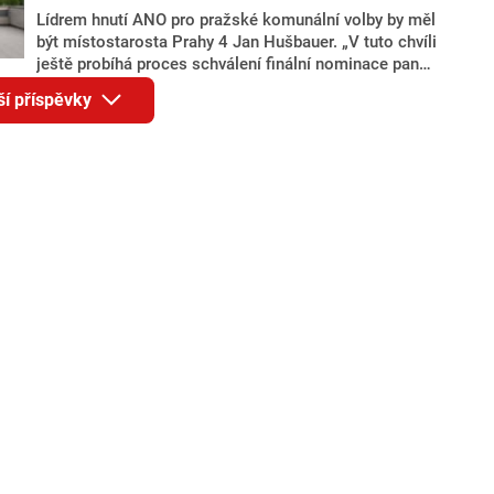
Lídrem hnutí ANO pro pražské komunální volby by měl
být místostarosta Prahy 4 Jan Hušbauer. „V tuto chvíli
ještě probíhá proces schválení finální nominace pana
Jana Hušbauera Výborem hnutí ANO,“ uvedl pro
ší příspěvky
redakci místopředseda pražského ANO Martin
Benkovič. O Hušbauerovi se spekulovalo jako o
náhradníkovi v čele pražské kandidátky poté, co
rezignoval po sérii nejasností v majetkových
přiznáních a pořizování bytů Ondřej Prokop. Zároveň
ale stále není jasné, kdo bude za ANO kandidovat ve
dvou ze tří pražských obvodů do horní komory
parlamentu. ANO má v Praze dlouhodobě horší
výsledky než ve zbytku republiky.