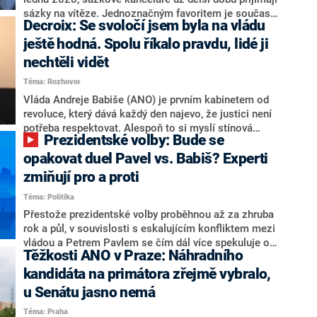
nepřítel, ale soupeř.
sázky na vítěze. Jednoznačným favoritem je současná
Decroix: Se svoločí jsem byla na vládu
hlava státu Petr Pavel. Daleko za ním pak bookmakeři
zmiňují dva výrazné politiky ANO, tedy premiéra
ještě hodná. Spolu říkalo pravdu, lidé ji
Andreje Babiše a ministra průmyslu Karla Havlíčka.
nechtěli vidět
Oblíbeným tipem samotných sázkařů je poslanec za
Téma: Rozhovor
Motoristy Filip Turek. Politolog Jan Kubáček nicméně
o případné kandidatuře kohokoliv ze zmíněné trojice
Vláda Andreje Babiše (ANO) je prvním kabinetem od
značně pochybuje. Podle něj současná koalice dosud
revoluce, který dává každý den najevo, že justici není
nemá osobu, která by Pavlovi mohla konkurovat.
potřeba respektovat. Alespoň to si myslí stínová
Prezidentské volby: Bude se
ministryně spravedlnosti ODS Eva Decroix. V
rozhovoru pro CNN Prima NEWS si nebrala servítky
opakovat duel Pavel vs. Babiš? Experti
ohledně politického výkonu svého nástupce Jeronýma
zmiňují pro a proti
Tejce (za ANO) či vládní zmocněnkyně pro lidská
Téma: Politika
práva Taťány Malé (ANO). Označením „svoloč“ na
adresu vlády prý byla ještě hodná. Decroix se také
Přestože prezidentské volby proběhnou až za zhruba
vrátila k volební porážce koalice Spolu či promluvila o
rok a půl, v souvislosti s eskalujícím konfliktem mezi
hnutí Naše Česko Martina Kuby.
vládou a Petrem Pavlem se čím dál více spekuluje o
Těžkosti ANO v Praze: Náhradního
tom, koho by do bitvy o Hrad mohla vyslat současná
koalice. Někteří političtí komentátoři znovu vytahují
kandidáta na primátora zřejmě vybralo,
jméno premiéra Andreje Babiše (ANO). Jak moc je
u Senátu jasno nemá
pravděpodobné, že se v prezidentských volbách 2028
Téma: Praha
bude znovu opakovat souboj z roku 2023?