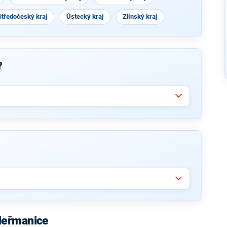
Středočeský kraj
Ústecký kraj
Zlínský kraj
?
Heřmanice