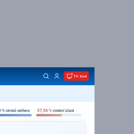
TV živě
0
%
57,56
%
okrsků sečteno
volební účast