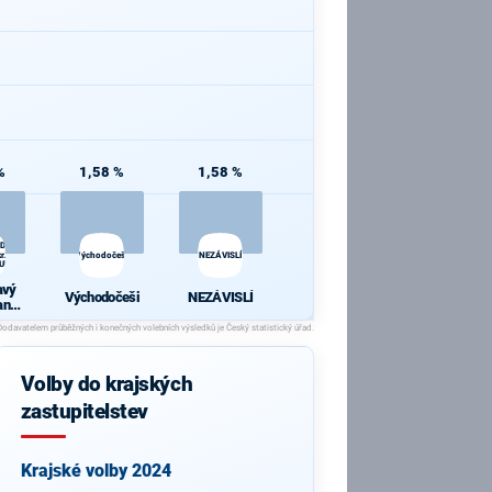
%
1,58 %
1,58 %
ODVOLAT.polit.,NÍZKÉ
r.,SPRAV.just.,PŘÍMOU
Východočeši
NEZÁVISLÍ
BULKA.NET
avý
Východočeši
NEZÁVISLÍ
anu
poli
KÉ
ROV
Volby do krajských
IN.b
RAV.
zastupitelstev
ÍMOU
.
ULK
T
Krajské volby 2024