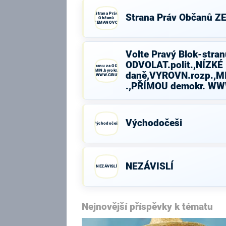
Strana Práv
Strana Práv Občanů 
Občanů
ZEMANOVCI
Volte Pravý Blok-stran
ODVOLAT.polit.,NÍZKÉ
Volte Pravý Blok-stranu za ODVOLAT.polit.,NÍZKÉ
daně,VYROVN.rozp.,MIN.byrokr.,SPRAV.just.,PŘÍMOU
daně,VYROVN.rozp.,MI
demokr. WWW.CIBULKA.NET
.,PŘÍMOU demokr. W
Východočeši
Východočeši
NEZÁVISLÍ
NEZÁVISLÍ
Nejnovější příspěvky k tématu