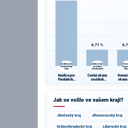
6,71 %
6,
Koalice pro
Česká strana
Komun
Pardubický
sociálně
strana
kraj
demokratická
Mo
Koalice pro
Česká strana
Komun
Pardubický
sociálně
strana
kraj
demokratická
Mo
Jak se volilo ve vašem kraji?
Jihočeský kraj
Jihomoravský kraj
Královéhradecký kraj
Liberecký kraj