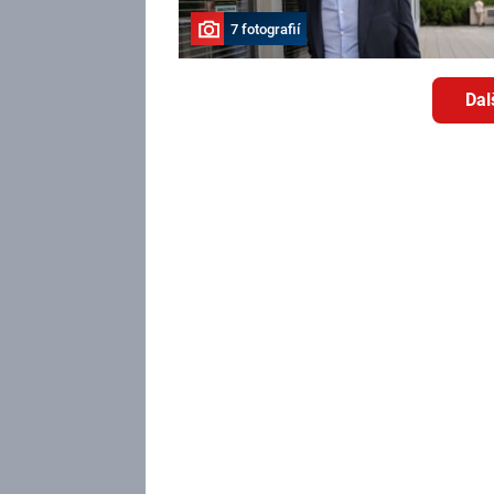
7 fotografií
Dal