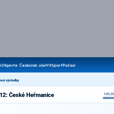
í
Objevte Česko
Jak ušetřit
Sport
Počasí
ové výsledky
012: České Heřmanice
100,0