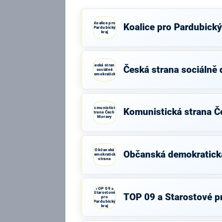
Koalice pro
Koalice pro Pardubický
Pardubický
kraj
Česká strana
Česká strana sociálně
sociálně
demokratická
Komunistická
Komunistická strana Č
strana Čech a
Moravy
Občanská
Občanská demokratick
demokratická
strana
TOP 09 a
Starostové
TOP 09 a Starostové pr
pro
Pardubický
kraj