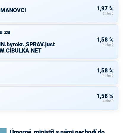
1,97 %
ZEMANOVCI
5 hlasů
u za
1,58 %
N.byrokr.,SPRAV.just
4 hlasů
WW.CIBULKA.NET
1,58 %
4 hlasů
1,58 %
4 hlasů
Úmorné, ministři s námi nechodí do