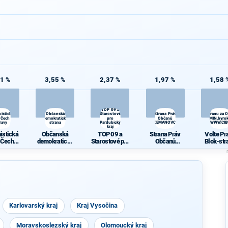
71 %
3,55 %
2,37 %
1,97 %
1,58 
TOP 09 a
istická
Občanská
Starostové
Strana Práv
Volte Pravý Blok-stranu za 
 Čech a
demokratická
pro
Občanů
daně,VYROVN.rozp.,MIN.byrok
ravy
strana
Pardubický
ZEMANOVCI
demokr. WWW.CI
kraj
istická
Občanská
TOP 09 a
Strana Práv
Volte Pr
 Čech a
demokratická
Starostové pro
Občanů
Blok-str
ravy
strana
Pardubický
ZEMANOVCI
za
kraj
ODVOLAT.
t.,NÍZ
daně,VY
N.rozp.,M
yrokr.,SP
just.,PŘ
demokr
Karlovarský kraj
Kraj Vysočina
WWW.CIB
A.NE
Moravskoslezský kraj
Olomoucký kraj