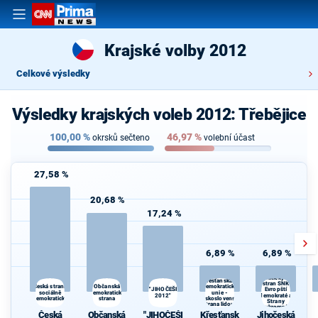
Krajské volby 2012
Celkové výsledky
Výsledky krajských voleb 2012: Třebějice
100,00
%
46,97
%
okrsků sečteno
volební účast
27,58 %
20,68 %
17,24 %
6,89 %
6,89 %
Jihočeská
koalice
politických
Křesťanská a
stran SNK
Občanská
demokratická
Česká strana
"JIHOČEŠI
Evropští
sociálně
demokratická
unie -
2012"
demokraté a
demokratická
strana
Československá
Strany
strana lidová
soukromníků
Česká
Občanská
"JIHOČEŠI
Křesťansk
Jihočeská
České