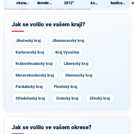
republiky
strana
demokrati
2012"
á a
koalice
s
sociálně
cká strana
demokrati
politickýc
demokrati
cká unie -
h stran
cká
Českoslov
SNK
enská
Evropští
Jak se volilo ve vašem kraji?
strana
demokraté
lidová
a Strany
soukromní
ků České
Jihočeský kraj
Jihomoravský kraj
republiky
Karlovarský kraj
Kraj Vysočina
Královéhradecký kraj
Liberecký kraj
Moravskoslezský kraj
Olomoucký kraj
Pardubický kraj
Plzeňský kraj
Středočeský kraj
Ústecký kraj
Zlínský kraj
Jak se volilo ve vašem okrese?