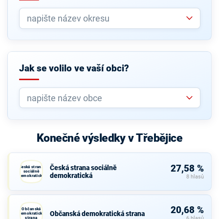
Jak se volilo ve vaší obci?
Konečné výsledky v Třebějice
27,58 %
Česká strana sociálně
Česká strana
sociálně
demokratická
demokratická
8 hlasů
20,68 %
Občanská
Občanská demokratická strana
demokratická
strana
6 hlasů