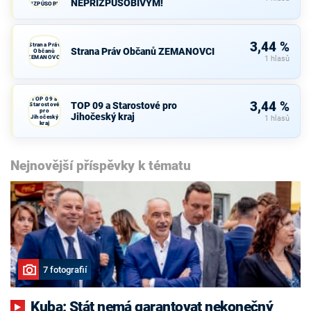
NEPŘIZPŮSOBIVÝM!
NEPŘIZPŮSOBIVÝM!
3,44 %
Strana Práv
Strana Práv Občanů ZEMANOVCI
Občanů
ZEMANOVCI
1 hlasů
TOP 09 a
3,44 %
TOP 09 a Starostové pro
Starostové
pro
Jihočeský kraj
Jihočeský
1 hlasů
kraj
Nejnovější příspěvky k tématu
7 fotografií
Kuba: Stát nemá garantovat nekonečný