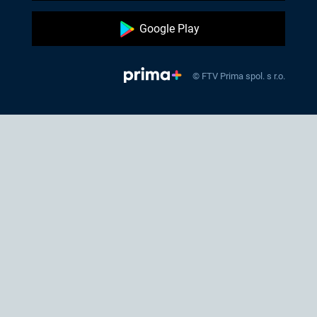
Google Play
© FTV Prima spol. s r.o.