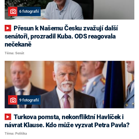
6 fotografií
Přesun k Našemu Česku zvažují další
senátoři, prozradil Kuba. ODS reagovala
nečekaně
Téma: Senát
9 fotografií
Turkova pomsta, nekonfliktní Havlíček i
návrat Klause. Kdo může vyzvat Petra Pavla?
Téma: Politika