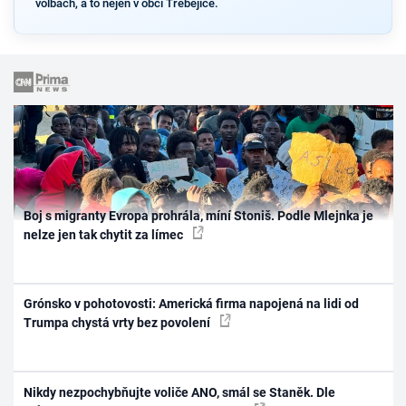
volbách, a to nejen v obci Třebějice.
Boj s migranty Evropa prohrála, míní Stoniš. Podle Mlejnka je
nelze jen tak chytit za límec
Grónsko v pohotovosti: Americká firma napojená na lidi od
Trumpa chystá vrty bez povolení
Nikdy nezpochybňujte voliče ANO, smál se Staněk. Dle