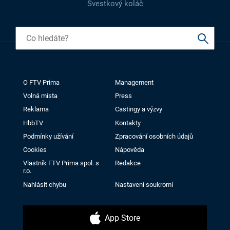
Švestkový koláč
O FTV Prima
Management
Volná místa
Press
Reklama
Castingy a výzvy
HbbTV
Kontakty
Podmínky užívání
Zpracování osobních údajů
Cookies
Nápověda
Vlastník FTV Prima spol. s
Redakce
r.o.
Nahlásit chybu
Nastavení soukromí
App Store