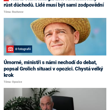
růst důchodů. Lidé musí být sami zodpovědní
Téma: Rozhovor
8 fotografií
Úmorné, ministři s námi nechodí do debat,
popsal Grolich situaci v opozici. Chystá velký
krok
Téma: Opozice