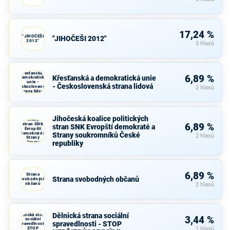
17,24 %
"JIHOČEŠI
"JIHOČEŠI 2012"
2012"
5 hlasů
Křesťanská a
6,89 %
Křesťanská a demokratická unie
demokratická
unie -
- Československá strana lidová
Československá
2 hlasů
strana lidová
Jihočeská
koalice
Jihočeská koalice politických
politických
stran SNK
6,89 %
stran SNK Evropští demokraté a
Evropští
demokraté a
Strany soukromníků České
2 hlasů
Strany
republiky
soukromníků
České
republiky
6,89 %
Strana
Strana svobodných občanů
svobodných
občanů
2 hlasů
Dělnická strana sociální
Dělnická strana
3,44 %
sociální
spravedlnosti - STOP
spravedlnosti -
STOP
1 hlasů