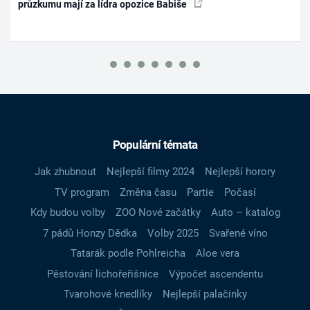
průzkumu mají za lídra opozice Babiše
Populární témata
Jak zhubnout
Nejlepší filmy 2024
Nejlepší horory
TV program
Změna času
Partie
Počasí
Kdy budou volby
ZOO Nové začátky
Auto – katalog
7 pádů Honzy Dědka
Volby 2025
Svařené víno
Tatarák podle Pohlreicha
Aloe vera
Pěstování lichořeřišnice
Výpočet ascendentu
Tvarohové knedlíky
Nejlepší palačinky