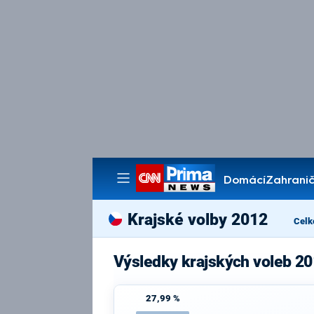
Domácí
Zahranič
Pořady
Krajské volby 2012
Celk
Výsledky krajských voleb 2
27,99 %