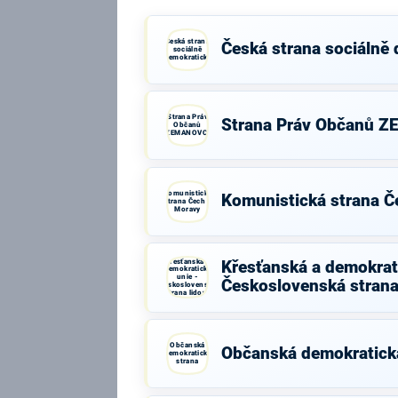
Česká strana
Česká strana sociálně
sociálně
demokratická
Strana Práv
Strana Práv Občanů 
Občanů
ZEMANOVCI
Komunistická
Komunistická strana Č
strana Čech a
Moravy
Křesťanská a
Křesťanská a demokrati
demokratická
unie -
Československá strana
Československá
strana lidová
Občanská
Občanská demokratick
demokratická
strana