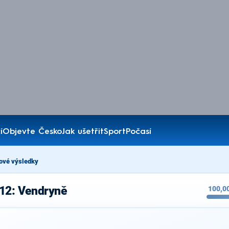
í
Objevte Česko
Jak ušetřit
Sport
Počasí
ové výsledky
012: Vendryně
100,0