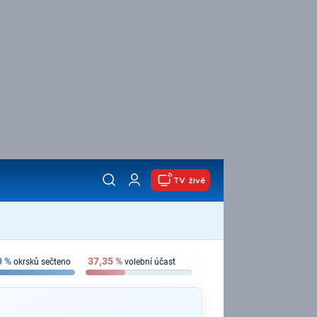
TV živě
0
%
37,35
%
okrsků sečteno
volební účast