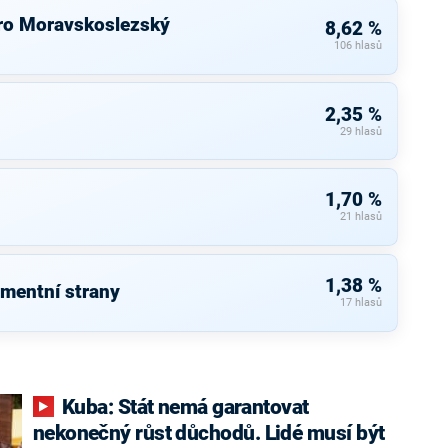
ro Moravskoslezský
8,62 %
106 hlasů
2,35 %
29 hlasů
1,70 %
21 hlasů
1,38 %
amentní strany
17 hlasů
Kuba: Stát nemá garantovat
nekonečný růst důchodů. Lidé musí být