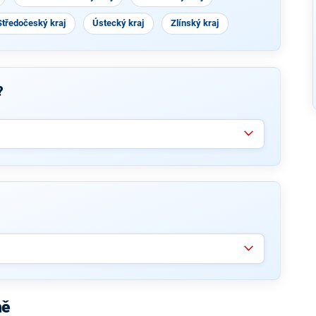
Středočeský kraj
Ústecký kraj
Zlínský kraj
?
ně