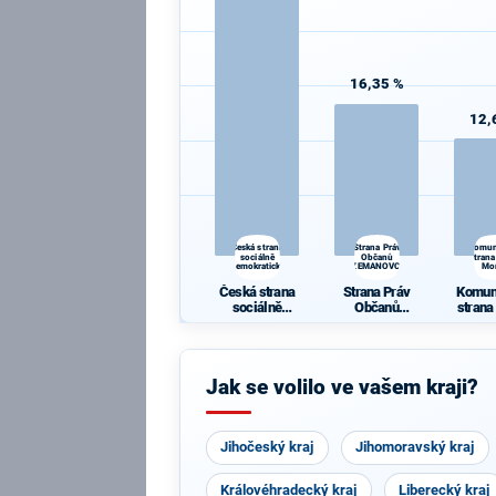
16,35 %
12,
Česká strana
Strana Práv
Komun
sociálně
Občanů
strana
demokratická
ZEMANOVCI
Mo
Česká strana
Strana Práv
Komun
sociálně
Občanů
strana
demokratická
ZEMANOVCI
Mo
Jak se volilo ve vašem kraji?
Jihočeský kraj
Jihomoravský kraj
Královéhradecký kraj
Liberecký kraj