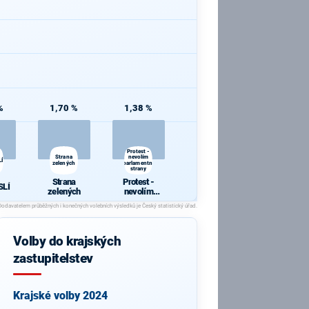
%
1,70 %
1,38 %
Protest -
Strana
nevolím
Í
zelených
parlamentní
strany
Strana
Protest -
SLÍ
zelených
nevolím
parlamentní
strany
Volby do krajských
zastupitelstev
Krajské volby 2024