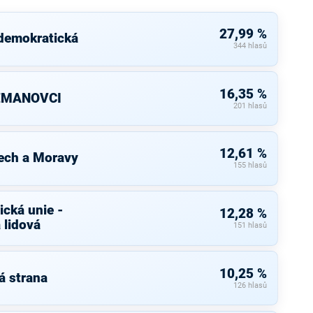
27,99 %
 demokratická
344 hlasů
16,35 %
ZEMANOVCI
201 hlasů
12,61 %
ech a Moravy
155 hlasů
cká unie -
12,28 %
 lidová
151 hlasů
10,25 %
á strana
126 hlasů