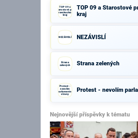
TOP 09 a Starostové p
TOP 09 a
Starostové pro
Moravskoslezský
kraj
kraj
NEZÁVISLÍ
NEZÁVISLÍ
Strana zelených
Strana
zelených
Protest -
Protest - nevolím parl
nevolím
parlamentní
strany
Nejnovější příspěvky k tématu