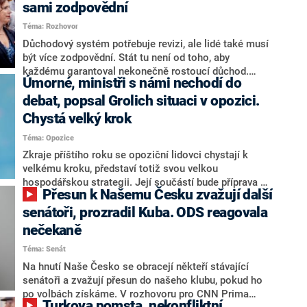
sami zodpovědní
Téma: Rozhovor
Důchodový systém potřebuje revizi, ale lidé také musí
být více zodpovědní. Stát tu není od toho, aby
každému garantoval nekonečně rostoucí důchod.
Úmorné, ministři s námi nechodí do
Chybí tu nový systém a my ho představíme,řekl
hejtman Jihočeského kraje a předseda hnutí Naše
debat, popsal Grolich situaci v opozici.
Česko Martin Kuba v rozhovoru pro CNN Prima NEWS.
Chystá velký krok
V čele státu pak podle něj nemůže být člověk, který by
Téma: Opozice
střetem zájmů omezoval čerpání financí a rozvoj,
dodal. Řešení u Andreje Babiše ale hodnotit nechtěl.
Zkraje příštího roku se opoziční lidovci chystají k
velkému kroku, představí totiž svou velkou
hospodářskou strategii. Její součástí bude příprava na
Přesun k Našemu Česku zvažují další
stárnutí populace, řekl ve středu na setkání s novináři
nový předseda lidovců Jan Grolich. Ten zároveň v
senátoři, prozradil Kuba. ODS reagovala
senátních volbách kandiduje ve Vyškově. Popsal i
nečekaně
aktivitu opozice, o níž vládní strany nebo političtí
Téma: Senát
komentátoři mluví jako o slabé a v defenzivě. „Je to
úmorná práce upozorňovat na chyby vlády. Ministři s
Na hnutí Naše Česko se obracejí někteří stávající
námi navíc nechodí do debat. Chceme ale ukazovat
senátoři a zvažují přesun do našeho klubu, pokud ho
svoje témata,“ odpověděl Grolich na dotaz CNN Prima
po volbách získáme. V rozhovoru pro CNN Prima
Turkova pomsta, nekonfliktní
NEWS.