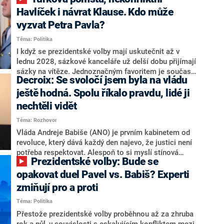
NEWS to řekl zakladatel hnutí a jihočeský hejtman
Martin Kuba. Konkrétní nebyl, ale získat by takto mohl
Havlíček i návrat Klause. Kdo může
například senátora Zdeňka Hrabu, který je dnes
vyzvat Petra Pavla?
součástí klubu ODS a TOP 09. Hraba to na dotaz
Téma: Politika
redakce nevyloučil. Předseda klubu senátorů ODS
Zdeněk Nytra redakci řekl, že počítá s odchodem
I když se prezidentské volby mají uskutečnit až v
některých senátorů z klubu a že Naše Česko není
lednu 2028, sázkové kanceláře už delší dobu přijímají
nepřítel, ale soupeř.
sázky na vítěze. Jednoznačným favoritem je současná
Decroix: Se svoločí jsem byla na vládu
hlava státu Petr Pavel. Daleko za ním pak bookmakeři
zmiňují dva výrazné politiky ANO, tedy premiéra
ještě hodná. Spolu říkalo pravdu, lidé ji
Andreje Babiše a ministra průmyslu Karla Havlíčka.
nechtěli vidět
Oblíbeným tipem samotných sázkařů je poslanec za
Téma: Rozhovor
Motoristy Filip Turek. Politolog Jan Kubáček nicméně
o případné kandidatuře kohokoliv ze zmíněné trojice
Vláda Andreje Babiše (ANO) je prvním kabinetem od
značně pochybuje. Podle něj současná koalice dosud
revoluce, který dává každý den najevo, že justici není
nemá osobu, která by Pavlovi mohla konkurovat.
potřeba respektovat. Alespoň to si myslí stínová
Prezidentské volby: Bude se
ministryně spravedlnosti ODS Eva Decroix. V
rozhovoru pro CNN Prima NEWS si nebrala servítky
opakovat duel Pavel vs. Babiš? Experti
ohledně politického výkonu svého nástupce Jeronýma
zmiňují pro a proti
Tejce (za ANO) či vládní zmocněnkyně pro lidská
Téma: Politika
práva Taťány Malé (ANO). Označením „svoloč“ na
adresu vlády prý byla ještě hodná. Decroix se také
Přestože prezidentské volby proběhnou až za zhruba
vrátila k volební porážce koalice Spolu či promluvila o
rok a půl, v souvislosti s eskalujícím konfliktem mezi