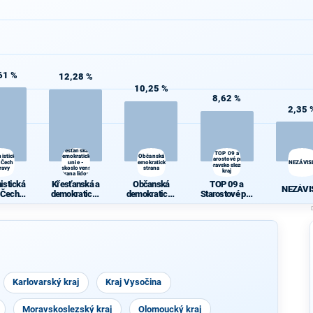
61 %
12,28 %
10,25 %
8,62 %
2,35 
Křesťanská a
TOP 09 a
istická
demokratická
Občanská
Starostové pro
 Čech a
unie -
demokratická
NEZÁVISL
Moravskoslezský
ravy
Československá
strana
kraj
strana lidová
istická
Křesťanská a
Občanská
TOP 09 a
NEZÁVI
 Čech a
demokratická
demokratická
Starostové pro
ravy
unie -
strana
Moravskoslez
Českoslovens
ský kraj
ká strana
lidová
Karlovarský kraj
Kraj Vysočina
Moravskoslezský kraj
Olomoucký kraj