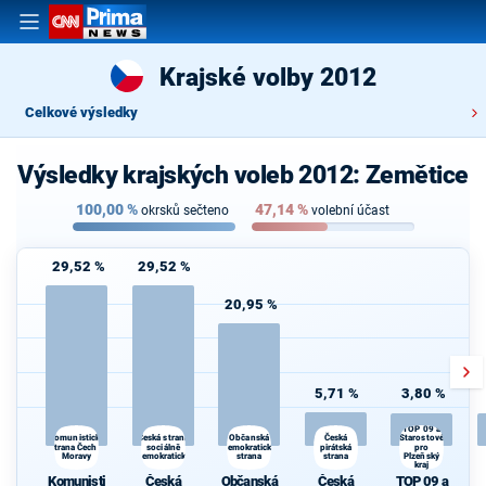
Krajské volby 2012
Celkové výsledky
Výsledky krajských voleb 2012: Zemětice
100,00
%
47,14
%
okrsků sečteno
volební účast
29,52 %
29,52 %
20,95 %
5,71 %
3,80 %
TOP 09 a
Česká strana
Česká
Komunistická
Občanská
Starostové
strana Čech a
sociálně
demokratická
pirátská
pro
Moravy
demokratická
strana
strana
Plzeňský
kraj
Komunisti
Česká
Občanská
Česká
TOP 09 a