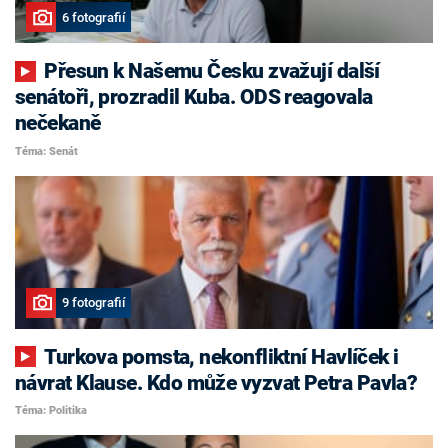
6 fotografií
Přesun k Našemu Česku zvažují další
senátoři, prozradil Kuba. ODS reagovala
nečekaně
Téma: Senát
9 fotografií
Turkova pomsta, nekonfliktní Havlíček i
návrat Klause. Kdo může vyzvat Petra Pavla?
Téma: Politika