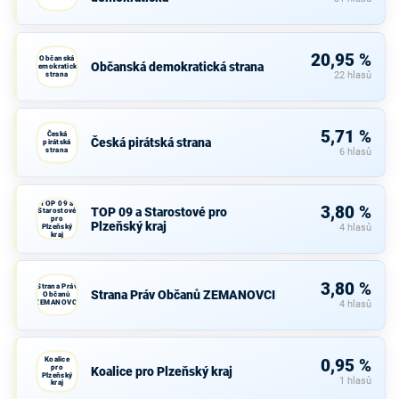
20,95 %
Občanská
Občanská demokratická strana
demokratická
strana
22 hlasů
5,71 %
Česká
Česká pirátská strana
pirátská
strana
6 hlasů
TOP 09 a
3,80 %
TOP 09 a Starostové pro
Starostové
pro
Plzeňský kraj
Plzeňský
4 hlasů
kraj
3,80 %
Strana Práv
Strana Práv Občanů ZEMANOVCI
Občanů
ZEMANOVCI
4 hlasů
Koalice
0,95 %
pro
Koalice pro Plzeňský kraj
Plzeňský
1 hlasů
kraj