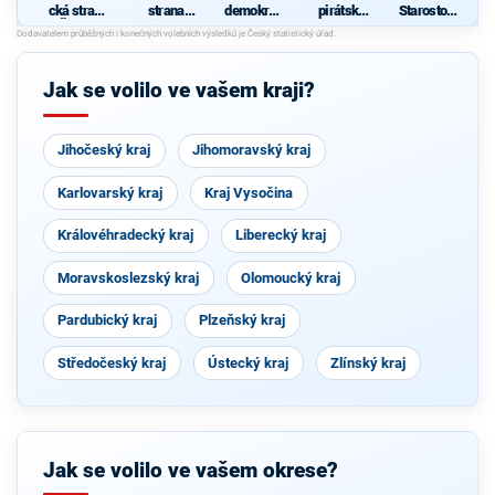
cká strana
strana
demokrati
pirátská
Starostové
Čech a
sociálně
cká strana
strana
pro
Moravy
demokrati
Plzeňský
cká
kraj
Jak se volilo ve vašem kraji?
Jihočeský kraj
Jihomoravský kraj
Karlovarský kraj
Kraj Vysočina
Královéhradecký kraj
Liberecký kraj
Moravskoslezský kraj
Olomoucký kraj
Pardubický kraj
Plzeňský kraj
Středočeský kraj
Ústecký kraj
Zlínský kraj
Jak se volilo ve vašem okrese?