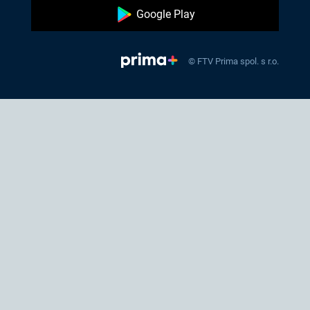
Google Play
© FTV Prima spol. s r.o.