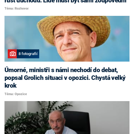
růst důchodů. Lidé musí být sami zodpovědní
Téma: Rozhovor
8 fotografií
Úmorné, ministři s námi nechodí do debat,
popsal Grolich situaci v opozici. Chystá velký
krok
Téma: Opozice