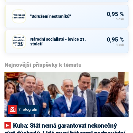
0,95 %
"Sdružení
"Sdružení nestraníků"
nestraníků"
1 hlasů
Národní
0,95 %
Národní socialisté - levice 21.
socialisté -
levice 21.
století
1 hlasů
století
Nejnovější příspěvky k tématu
7 fotografií
Kuba: Stát nemá garantovat nekonečný