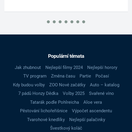
Populární témata
Jak zhubnout
Nejlepší filmy 2024
Nejlepší horory
TV program
Změna času
Partie
Počasí
Kdy budou volby
ZOO Nové začátky
Auto – katalog
7 pádů Honzy Dědka
Volby 2025
Svařené víno
Tatarák podle Pohlreicha
Aloe vera
Pěstování lichořeřišnice
Výpočet ascendentu
Tvarohové knedlíky
Nejlepší palačinky
Švestkový koláč