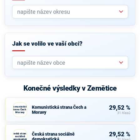
Jak se volilo ve vaší obci?
Konečné výsledky v Zemětice
29,52 %
Komunistická strana Čech a
Komunistická
strana Čech a
Moravy
Moravy
31 hlasů
29,52 %
Česká strana sociálně
Česká strana
sociálně
demokratická
demokratická
31 hlasů