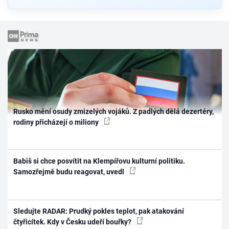
Rusko mění osudy zmizelých vojáků. Z padlých dělá dezertéry,
rodiny přicházejí o miliony
Babiš si chce posvítit na Klempířovu kulturní politiku.
Samozřejmě budu reagovat, uvedl
Sledujte RADAR: Prudký pokles teplot, pak atakování
čtyřicítek. Kdy v Česku udeří bouřky?