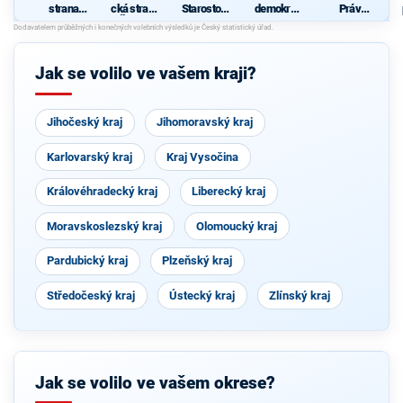
strana
cká strana
Starostové
demokrati
Práv
sociálně
Čech a
pro
cká strana
Občanů
demokrati
Moravy
Středočes
ZEMANO
cká
ký kraj
VCI - Češi
Jak se volilo ve vašem kraji?
Jihočeský kraj
Jihomoravský kraj
Karlovarský kraj
Kraj Vysočina
Královéhradecký kraj
Liberecký kraj
Moravskoslezský kraj
Olomoucký kraj
Pardubický kraj
Plzeňský kraj
Středočeský kraj
Ústecký kraj
Zlínský kraj
Jak se volilo ve vašem okrese?