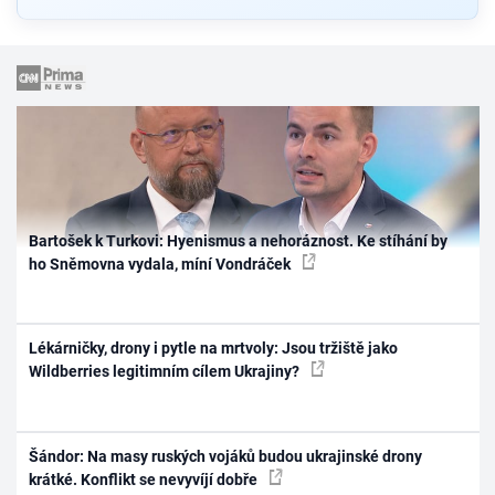
Bartošek k Turkovi: Hyenismus a nehoráznost. Ke stíhání by
ho Sněmovna vydala, míní Vondráček
Lékárničky, drony i pytle na mrtvoly: Jsou tržiště jako
Wildberries legitimním cílem Ukrajiny?
Šándor: Na masy ruských vojáků budou ukrajinské drony
krátké. Konflikt se nevyvíjí dobře