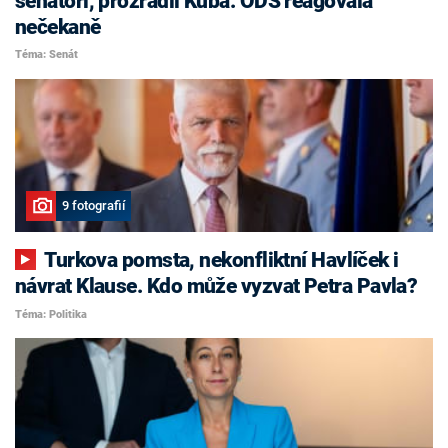
senátoři, prozradil Kuba. ODS reagovala
nečekaně
Téma: Senát
9 fotografií
Turkova pomsta, nekonfliktní Havlíček i
návrat Klause. Kdo může vyzvat Petra Pavla?
Téma: Politika