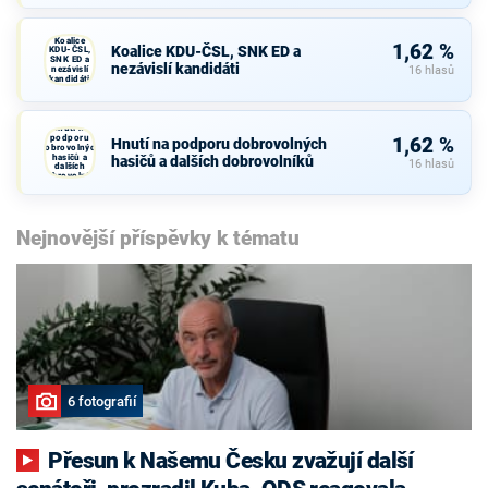
Koalice
1,62 %
Koalice KDU-ČSL, SNK ED a
KDU-ČSL,
SNK ED a
nezávislí kandidáti
nezávislí
16 hlasů
kandidáti
Hnutí na
podporu
1,62 %
Hnutí na podporu dobrovolných
dobrovolných
hasičů a
hasičů a dalších dobrovolníků
16 hlasů
dalších
dobrovolníků
Nejnovější příspěvky k tématu
6 fotografií
Přesun k Našemu Česku zvažují další