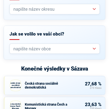
Jak se volilo ve vaší obci?
Konečné výsledky v Sázava
27,68 %
Česká strana sociálně
Česká strana
sociálně
demokratická
demokratická
273 hlasů
23,63 %
Komunistická strana Čech a
Komunistická
strana Čech a
Moravy
Moravy
233 hlasů