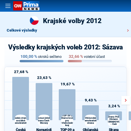
Krajské volby 2012
Celkové výsledky
Výsledky krajských voleb 2012: Sázava
100,00
%
32,66
%
okrsků sečteno
volební účast
27,68 %
23,63 %
19,67 %
9,43 %
3,24 %
TOP 09 a
Strana Práv
Komunistická
Občanská
Česká strana
Starostové
Občanů
sociálně
strana Čech a
pro
demokratická
ZEMANOVCI
demokratická
Moravy
Středočeský
strana
- Češi
kraj
Česká
Komunisti
TOP 09 a
Občanská
Strana