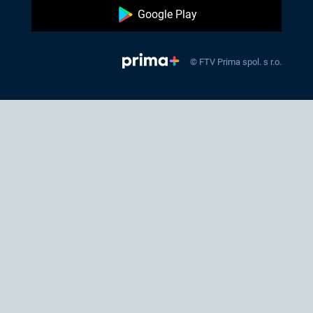
Google Play
© FTV Prima spol. s r.o.