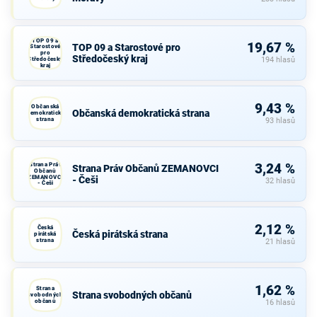
TOP 09 a
19,67 %
TOP 09 a Starostové pro
Starostové
pro
Středočeský kraj
Středočeský
194 hlasů
kraj
9,43 %
Občanská
Občanská demokratická strana
demokratická
strana
93 hlasů
Strana Práv
3,24 %
Strana Práv Občanů ZEMANOVCI
Občanů
ZEMANOVCI
- Češi
32 hlasů
- Češi
2,12 %
Česká
Česká pirátská strana
pirátská
strana
21 hlasů
1,62 %
Strana
Strana svobodných občanů
svobodných
občanů
16 hlasů