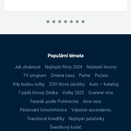
Populární témata
Jak zhubnout
Nejlepší filmy 2024
Nejlepší horory
TV program
Změna času
Partie
Počasí
Kdy budou volby
ZOO Nové začátky
Auto – katalog
7 pádů Honzy Dědka
Volby 2025
Svařené víno
Tatarák podle Pohlreicha
Aloe vera
Pěstování lichořeřišnice
Výpočet ascendentu
Tvarohové knedlíky
Nejlepší palačinky
Švestkový koláč