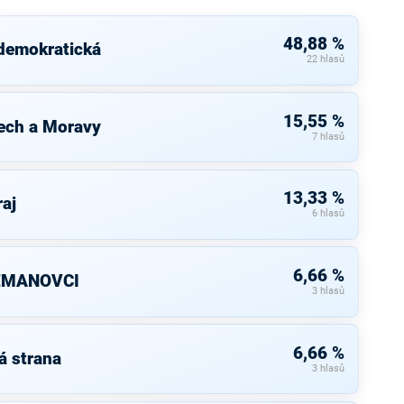
48,88 %
 demokratická
22 hlasů
15,55 %
ech a Moravy
7 hlasů
13,33 %
raj
6 hlasů
6,66 %
ZEMANOVCI
3 hlasů
6,66 %
á strana
3 hlasů