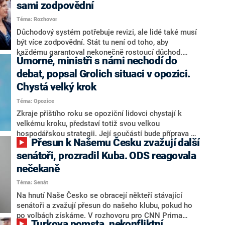
sami zodpovědní
Téma: Rozhovor
Důchodový systém potřebuje revizi, ale lidé také musí
být více zodpovědní. Stát tu není od toho, aby
každému garantoval nekonečně rostoucí důchod.
Úmorné, ministři s námi nechodí do
Chybí tu nový systém a my ho představíme,řekl
hejtman Jihočeského kraje a předseda hnutí Naše
debat, popsal Grolich situaci v opozici.
Česko Martin Kuba v rozhovoru pro CNN Prima NEWS.
Chystá velký krok
V čele státu pak podle něj nemůže být člověk, který by
Téma: Opozice
střetem zájmů omezoval čerpání financí a rozvoj,
dodal. Řešení u Andreje Babiše ale hodnotit nechtěl.
Zkraje příštího roku se opoziční lidovci chystají k
velkému kroku, představí totiž svou velkou
hospodářskou strategii. Její součástí bude příprava na
Přesun k Našemu Česku zvažují další
stárnutí populace, řekl ve středu na setkání s novináři
nový předseda lidovců Jan Grolich. Ten zároveň v
senátoři, prozradil Kuba. ODS reagovala
senátních volbách kandiduje ve Vyškově. Popsal i
nečekaně
aktivitu opozice, o níž vládní strany nebo političtí
Téma: Senát
komentátoři mluví jako o slabé a v defenzivě. „Je to
úmorná práce upozorňovat na chyby vlády. Ministři s
Na hnutí Naše Česko se obracejí někteří stávající
námi navíc nechodí do debat. Chceme ale ukazovat
senátoři a zvažují přesun do našeho klubu, pokud ho
svoje témata,“ odpověděl Grolich na dotaz CNN Prima
po volbách získáme. V rozhovoru pro CNN Prima
Turkova pomsta, nekonfliktní
NEWS.