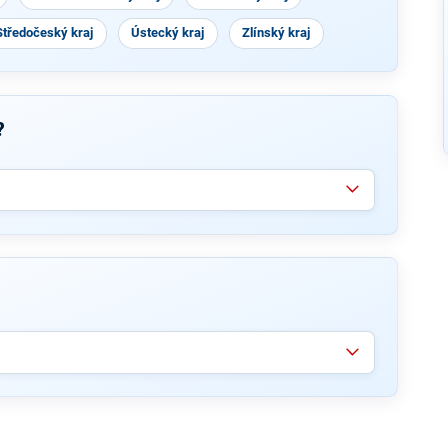
Středočeský kraj
Ústecký kraj
Zlínský kraj
?