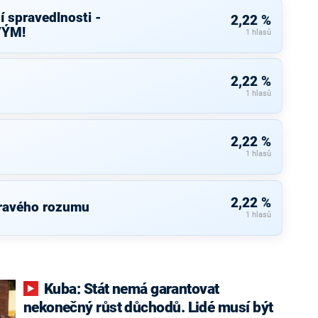
í spravedlnosti -
2,22 %
VÝM!
1 hlasů
2,22 %
1 hlasů
2,22 %
1 hlasů
2,22 %
dravého rozumu
1 hlasů
Kuba: Stát nemá garantovat
nekonečný růst důchodů. Lidé musí být