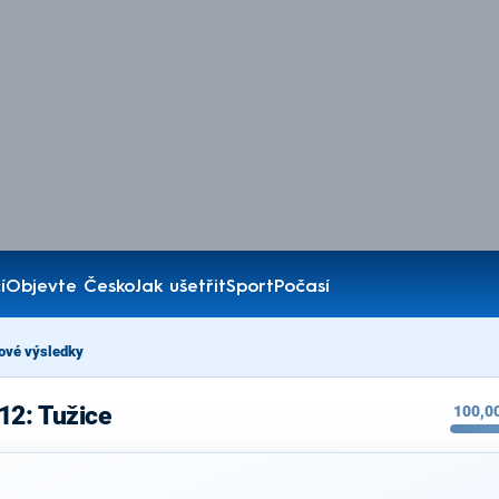
í
Objevte Česko
Jak ušetřit
Sport
Počasí
ové výsledky
12: Tužice
100,0