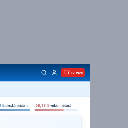
TV živě
0
%
68,18
%
okrsků sečteno
volební účast