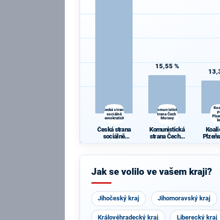
15,55 %
13,
Koa
Česká strana
Komunistická
p
sociálně
strana Čech a
Plz
demokratická
Moravy
k
Česká strana
Komunistická
Koali
sociálně
strana Čech a
Plzeňs
demokratická
Moravy
Jak se volilo ve vašem kraji?
Jihočeský kraj
Jihomoravský kraj
Královéhradecký kraj
Liberecký kraj