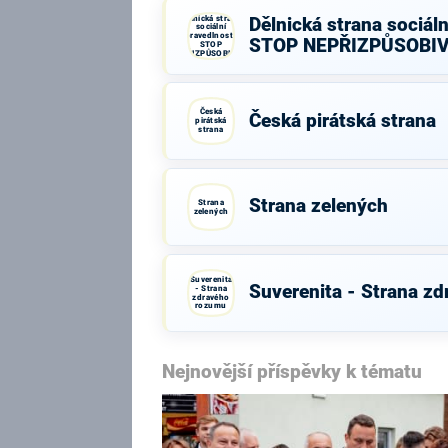
Dělnická strana
Dělnická strana sociáln
sociální
spravedlnosti -
STOP NEPŘIZPŮSOBI
STOP
NEPŘIZPŮSOBIVÝM!
Česká
Česká pirátská strana
pirátská
strana
Strana zelených
Strana
zelených
Suverenita
Suverenita - Strana z
- Strana
zdravého
rozumu
Nejnovější příspěvky k tématu