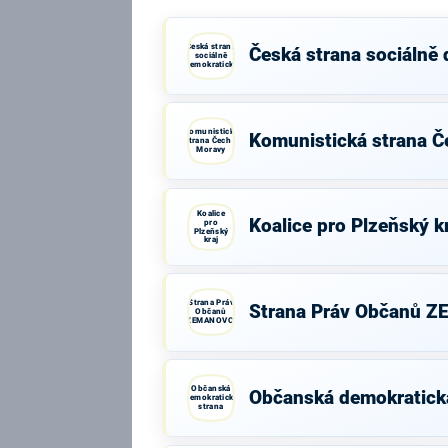
Česká strana
Česká strana sociálně
sociálně
demokratická
Komunistická
Komunistická strana Č
strana Čech a
Moravy
Koalice
Koalice pro Plzeňský k
pro
Plzeňský
kraj
Strana Práv
Strana Práv Občanů 
Občanů
ZEMANOVCI
Občanská
Občanská demokratick
demokratická
strana