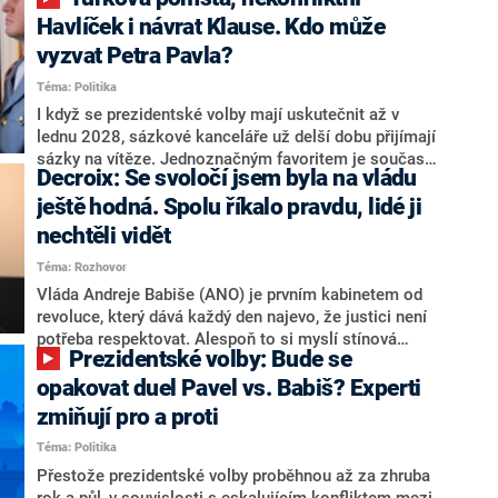
NEWS to řekl zakladatel hnutí a jihočeský hejtman
Martin Kuba. Konkrétní nebyl, ale získat by takto mohl
Havlíček i návrat Klause. Kdo může
například senátora Zdeňka Hrabu, který je dnes
vyzvat Petra Pavla?
součástí klubu ODS a TOP 09. Hraba to na dotaz
Téma: Politika
redakce nevyloučil. Předseda klubu senátorů ODS
Zdeněk Nytra redakci řekl, že počítá s odchodem
I když se prezidentské volby mají uskutečnit až v
některých senátorů z klubu a že Naše Česko není
lednu 2028, sázkové kanceláře už delší dobu přijímají
nepřítel, ale soupeř.
sázky na vítěze. Jednoznačným favoritem je současná
Decroix: Se svoločí jsem byla na vládu
hlava státu Petr Pavel. Daleko za ním pak bookmakeři
zmiňují dva výrazné politiky ANO, tedy premiéra
ještě hodná. Spolu říkalo pravdu, lidé ji
Andreje Babiše a ministra průmyslu Karla Havlíčka.
nechtěli vidět
Oblíbeným tipem samotných sázkařů je poslanec za
Téma: Rozhovor
Motoristy Filip Turek. Politolog Jan Kubáček nicméně
o případné kandidatuře kohokoliv ze zmíněné trojice
Vláda Andreje Babiše (ANO) je prvním kabinetem od
značně pochybuje. Podle něj současná koalice dosud
revoluce, který dává každý den najevo, že justici není
nemá osobu, která by Pavlovi mohla konkurovat.
potřeba respektovat. Alespoň to si myslí stínová
Prezidentské volby: Bude se
ministryně spravedlnosti ODS Eva Decroix. V
rozhovoru pro CNN Prima NEWS si nebrala servítky
opakovat duel Pavel vs. Babiš? Experti
ohledně politického výkonu svého nástupce Jeronýma
zmiňují pro a proti
Tejce (za ANO) či vládní zmocněnkyně pro lidská
Téma: Politika
práva Taťány Malé (ANO). Označením „svoloč“ na
adresu vlády prý byla ještě hodná. Decroix se také
Přestože prezidentské volby proběhnou až za zhruba
vrátila k volební porážce koalice Spolu či promluvila o
rok a půl, v souvislosti s eskalujícím konfliktem mezi