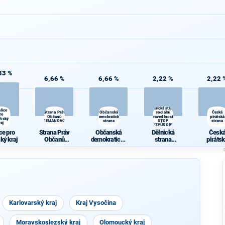
33 %
6,66 %
6,66 %
2,22 %
2,22 
Dělnická strana
lice
Strana Práv
Občanská
sociální
Česká
ro
Občanů
demokratická
spravedlnosti -
pirátská
eňský
ZEMANOVCI
strana
STOP
strana
raj
NEPŘIZPŮSOBIVÝM!
ce pro
Strana Práv
Občanská
Dělnická
Česk
ký kraj
Občanů
demokratická
strana
piráts
ZEMANOVCI
strana
sociální
stran
spravedlnosti
- STOP
NEPŘIZPŮSO
BIVÝM!
Karlovarský kraj
Kraj Vysočina
Moravskoslezský kraj
Olomoucký kraj