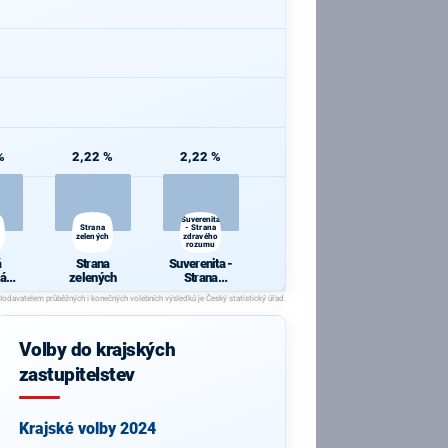
%
2,22 %
2,22 %
Suverenita
Strana
- Strana
zelených
zdravého
rozumu
á
Strana
Suverenita -
ká
zelených
Strana
a
zdravého
rozumu
Volby do krajských
zastupitelstev
Krajské volby 2024