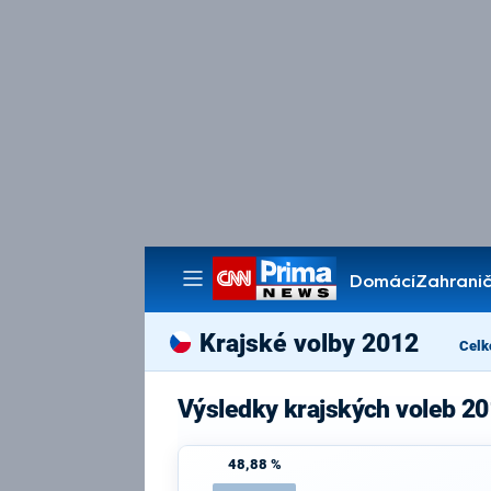
Domácí
Zahranič
Pořady
Krajské volby 2012
Celk
Výsledky krajských voleb 20
48,88 %