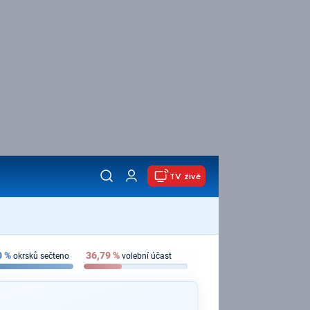
TV živě
0
%
36,79
%
okrsků sečteno
volební účast