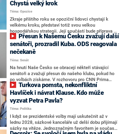
Chystá velký krok
Téma: Opozice
Zkraje příštího roku se opoziční lidovci chystají k
velkému kroku, představí totiž svou velkou
hospodářskou strategii. Její součástí bude příprava na
Přesun k Našemu Česku zvažují další
stárnutí populace, řekl ve středu na setkání s novináři
nový předseda lidovců Jan Grolich. Ten zároveň v
senátoři, prozradil Kuba. ODS reagovala
senátních volbách kandiduje ve Vyškově. Popsal i
nečekaně
aktivitu opozice, o níž vládní strany nebo političtí
Téma: Senát
komentátoři mluví jako o slabé a v defenzivě. „Je to
úmorná práce upozorňovat na chyby vlády. Ministři s
Na hnutí Naše Česko se obracejí někteří stávající
námi navíc nechodí do debat. Chceme ale ukazovat
senátoři a zvažují přesun do našeho klubu, pokud ho
svoje témata,“ odpověděl Grolich na dotaz CNN Prima
po volbách získáme. V rozhovoru pro CNN Prima
Turkova pomsta, nekonfliktní
NEWS.
NEWS to řekl zakladatel hnutí a jihočeský hejtman
Martin Kuba. Konkrétní nebyl, ale získat by takto mohl
Havlíček i návrat Klause. Kdo může
například senátora Zdeňka Hrabu, který je dnes
vyzvat Petra Pavla?
součástí klubu ODS a TOP 09. Hraba to na dotaz
Téma: Politika
redakce nevyloučil. Předseda klubu senátorů ODS
Zdeněk Nytra redakci řekl, že počítá s odchodem
I když se prezidentské volby mají uskutečnit až v
některých senátorů z klubu a že Naše Česko není
lednu 2028, sázkové kanceláře už delší dobu přijímají
nepřítel, ale soupeř.
sázky na vítěze. Jednoznačným favoritem je současná
Decroix: Se svoločí jsem byla na vládu