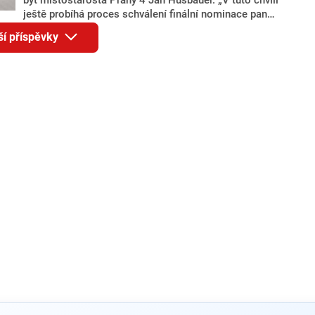
ještě probíhá proces schválení finální nominace pana
Jana Hušbauera Výborem hnutí ANO,“ uvedl pro
ší příspěvky
redakci místopředseda pražského ANO Martin
Benkovič. O Hušbauerovi se spekulovalo jako o
náhradníkovi v čele pražské kandidátky poté, co
rezignoval po sérii nejasností v majetkových
přiznáních a pořizování bytů Ondřej Prokop. Zároveň
ale stále není jasné, kdo bude za ANO kandidovat ve
dvou ze tří pražských obvodů do horní komory
parlamentu. ANO má v Praze dlouhodobě horší
výsledky než ve zbytku republiky.