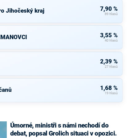
7,90 %
o Jihočeský kraj
89 hlasů
3,55 %
ZEMANOVCI
40 hlasů
2,39 %
27 hlasů
1,68 %
čanů
19 hlasů
Úmorné, ministři s námi nechodí do
debat, popsal Grolich situaci v opozici.