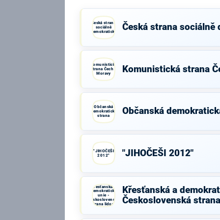
Česká strana
Česká strana sociálně
sociálně
demokratická
Komunistická
Komunistická strana Č
strana Čech a
Moravy
Občanská
Občanská demokratick
demokratická
strana
"JIHOČEŠI 2012"
"JIHOČEŠI
2012"
Křesťanská a
Křesťanská a demokrati
demokratická
unie -
Československá strana
Československá
strana lidová