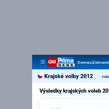
Domácí
Zahranič
Pořady
Krajské volby 2012
Celk
Výsledky krajských voleb 20