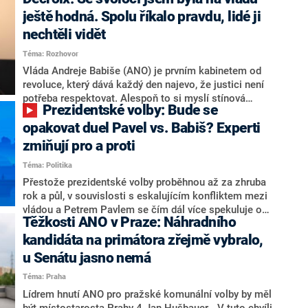
hlava státu Petr Pavel. Daleko za ním pak bookmakeři
zmiňují dva výrazné politiky ANO, tedy premiéra
ještě hodná. Spolu říkalo pravdu, lidé ji
Andreje Babiše a ministra průmyslu Karla Havlíčka.
nechtěli vidět
Oblíbeným tipem samotných sázkařů je poslanec za
Téma: Rozhovor
Motoristy Filip Turek. Politolog Jan Kubáček nicméně
o případné kandidatuře kohokoliv ze zmíněné trojice
Vláda Andreje Babiše (ANO) je prvním kabinetem od
značně pochybuje. Podle něj současná koalice dosud
revoluce, který dává každý den najevo, že justici není
nemá osobu, která by Pavlovi mohla konkurovat.
potřeba respektovat. Alespoň to si myslí stínová
Prezidentské volby: Bude se
ministryně spravedlnosti ODS Eva Decroix. V
rozhovoru pro CNN Prima NEWS si nebrala servítky
opakovat duel Pavel vs. Babiš? Experti
ohledně politického výkonu svého nástupce Jeronýma
zmiňují pro a proti
Tejce (za ANO) či vládní zmocněnkyně pro lidská
Téma: Politika
práva Taťány Malé (ANO). Označením „svoloč“ na
adresu vlády prý byla ještě hodná. Decroix se také
Přestože prezidentské volby proběhnou až za zhruba
vrátila k volební porážce koalice Spolu či promluvila o
rok a půl, v souvislosti s eskalujícím konfliktem mezi
hnutí Naše Česko Martina Kuby.
vládou a Petrem Pavlem se čím dál více spekuluje o
Těžkosti ANO v Praze: Náhradního
tom, koho by do bitvy o Hrad mohla vyslat současná
koalice. Někteří političtí komentátoři znovu vytahují
kandidáta na primátora zřejmě vybralo,
jméno premiéra Andreje Babiše (ANO). Jak moc je
u Senátu jasno nemá
pravděpodobné, že se v prezidentských volbách 2028
Téma: Praha
bude znovu opakovat souboj z roku 2023?
Lídrem hnutí ANO pro pražské komunální volby by měl
být místostarosta Prahy 4 Jan Hušbauer. „V tuto chvíli