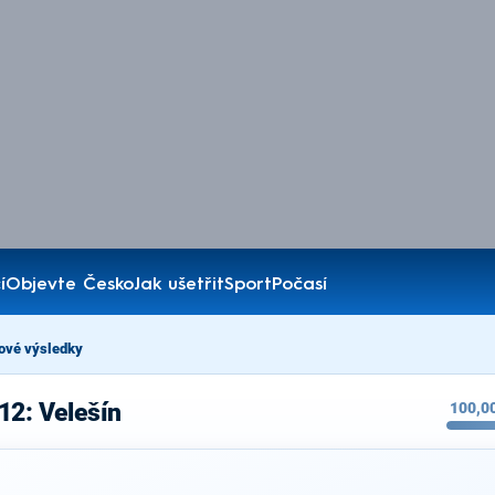
í
Objevte Česko
Jak ušetřit
Sport
Počasí
ové výsledky
12: Velešín
100,0