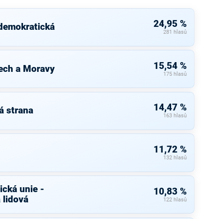
24,95 %
 demokratická
281 hlasů
15,54 %
ech a Moravy
175 hlasů
14,47 %
á strana
163 hlasů
11,72 %
132 hlasů
cká unie -
10,83 %
 lidová
122 hlasů