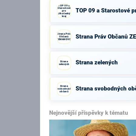
TOP 09 a
Starostové
TOP 09 a Starostové pr
pro
Jihočeský
kraj
Strana Práv
Strana Práv Občanů 
Občanů
ZEMANOVCI
Strana zelených
Strana
zelených
Strana
Strana svobodných ob
svobodných
občanů
Nejnovější příspěvky k tématu