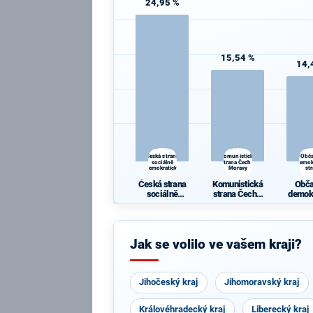
24,95 %
15,54 %
14,
Česká strana
Komunistická
Obč
sociálně
strana Čech a
demok
demokratická
Moravy
st
Česká strana
Komunistická
Obč
sociálně
strana Čech a
demok
demokratická
Moravy
st
Jak se volilo ve vašem kraji?
Jihočeský kraj
Jihomoravský kraj
Královéhradecký kraj
Liberecký kraj