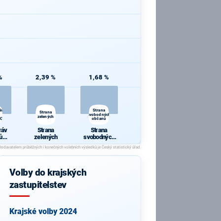
%
2,39 %
1,68 %
áv
Strana
Strana
svobodných
zelených
CI
občanů
ráv
Strana
Strana
ů
zelených
svobodných
VCI
občanů
Volby do krajských
zastupitelstev
Krajské volby 2024