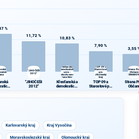
47 %
11,72 %
10,83 %
7,90 %
3,55 
Křesťanská a
TOP 09 a
anská
demokratická
Starostové
Strana Pr
"JIHOČEŠI
ratická
unie -
pro
Občanů
2012"
rana
Československá
Jihočeský
ZEMANOV
strana lidová
kraj
anská
"JIHOČEŠI
Křesťanská a
TOP 09 a
Strana P
ratická
2012"
demokratická
Starostové pro
Občan
rana
unie -
Jihočeský
ZEMANO
Českoslovens
kraj
ká strana
lidová
Karlovarský kraj
Kraj Vysočina
Moravskoslezský kraj
Olomoucký kraj