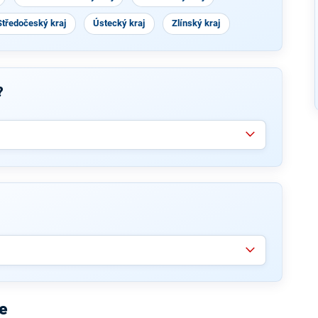
Středočeský kraj
Ústecký kraj
Zlínský kraj
?
e