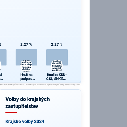
%
2,27 %
2,27 %
Hnutí na
Koalice
podporu
KDU-ČSL,
dobrovolných
SNK ED a
hasičů a
nezávislí
sti
dalších
kandidáti
dobrovolníků
ká
Hnutí na
Koalice KDU-
a
podporu
ČSL, SNK ED a
ní
dobrovolných
nezávislí
osti
hasičů a
kandidáti
dalších
dobrovolníků
Volby do krajských
zastupitelstev
Krajské volby 2024