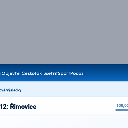
í
Objevte Česko
Jak ušetřit
Sport
Počasí
ové výsledky
12: Řimovice
100,0