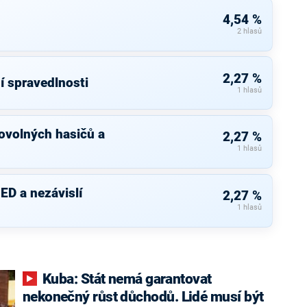
4,54 %
2 hlasů
2,27 %
í spravedlnosti
1 hlasů
ovolných hasičů a
2,27 %
1 hlasů
ED a nezávislí
2,27 %
1 hlasů
Kuba: Stát nemá garantovat
nekonečný růst důchodů. Lidé musí být