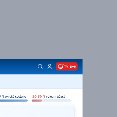
TV živě
0
%
26,86
%
okrsků sečteno
volební účast