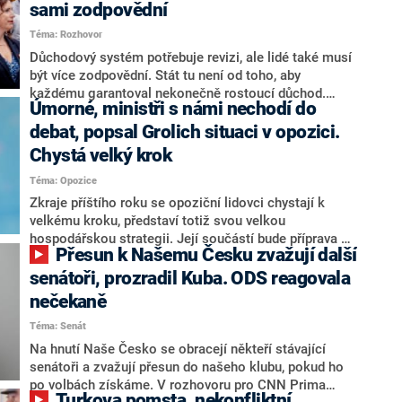
sami zodpovědní
Téma: Rozhovor
Důchodový systém potřebuje revizi, ale lidé také musí
být více zodpovědní. Stát tu není od toho, aby
každému garantoval nekonečně rostoucí důchod.
Úmorné, ministři s námi nechodí do
Chybí tu nový systém a my ho představíme,řekl
hejtman Jihočeského kraje a předseda hnutí Naše
debat, popsal Grolich situaci v opozici.
Česko Martin Kuba v rozhovoru pro CNN Prima NEWS.
Chystá velký krok
V čele státu pak podle něj nemůže být člověk, který by
Téma: Opozice
střetem zájmů omezoval čerpání financí a rozvoj,
dodal. Řešení u Andreje Babiše ale hodnotit nechtěl.
Zkraje příštího roku se opoziční lidovci chystají k
velkému kroku, představí totiž svou velkou
hospodářskou strategii. Její součástí bude příprava na
Přesun k Našemu Česku zvažují další
stárnutí populace, řekl ve středu na setkání s novináři
nový předseda lidovců Jan Grolich. Ten zároveň v
senátoři, prozradil Kuba. ODS reagovala
senátních volbách kandiduje ve Vyškově. Popsal i
nečekaně
aktivitu opozice, o níž vládní strany nebo političtí
Téma: Senát
komentátoři mluví jako o slabé a v defenzivě. „Je to
úmorná práce upozorňovat na chyby vlády. Ministři s
Na hnutí Naše Česko se obracejí někteří stávající
námi navíc nechodí do debat. Chceme ale ukazovat
senátoři a zvažují přesun do našeho klubu, pokud ho
svoje témata,“ odpověděl Grolich na dotaz CNN Prima
po volbách získáme. V rozhovoru pro CNN Prima
Turkova pomsta, nekonfliktní
NEWS.