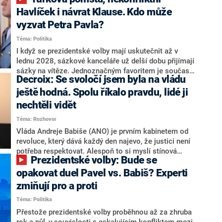
NEWS to řekl zakladatel hnutí a jihočeský hejtman
Martin Kuba. Konkrétní nebyl, ale získat by takto mohl
Havlíček i návrat Klause. Kdo může
například senátora Zdeňka Hrabu, který je dnes
vyzvat Petra Pavla?
součástí klubu ODS a TOP 09. Hraba to na dotaz
Téma: Politika
redakce nevyloučil. Předseda klubu senátorů ODS
Zdeněk Nytra redakci řekl, že počítá s odchodem
I když se prezidentské volby mají uskutečnit až v
některých senátorů z klubu a že Naše Česko není
lednu 2028, sázkové kanceláře už delší dobu přijímají
nepřítel, ale soupeř.
sázky na vítěze. Jednoznačným favoritem je současná
Decroix: Se svoločí jsem byla na vládu
hlava státu Petr Pavel. Daleko za ním pak bookmakeři
zmiňují dva výrazné politiky ANO, tedy premiéra
ještě hodná. Spolu říkalo pravdu, lidé ji
Andreje Babiše a ministra průmyslu Karla Havlíčka.
nechtěli vidět
Oblíbeným tipem samotných sázkařů je poslanec za
Téma: Rozhovor
Motoristy Filip Turek. Politolog Jan Kubáček nicméně
o případné kandidatuře kohokoliv ze zmíněné trojice
Vláda Andreje Babiše (ANO) je prvním kabinetem od
značně pochybuje. Podle něj současná koalice dosud
revoluce, který dává každý den najevo, že justici není
nemá osobu, která by Pavlovi mohla konkurovat.
potřeba respektovat. Alespoň to si myslí stínová
Prezidentské volby: Bude se
ministryně spravedlnosti ODS Eva Decroix. V
rozhovoru pro CNN Prima NEWS si nebrala servítky
opakovat duel Pavel vs. Babiš? Experti
ohledně politického výkonu svého nástupce Jeronýma
zmiňují pro a proti
Tejce (za ANO) či vládní zmocněnkyně pro lidská
Téma: Politika
práva Taťány Malé (ANO). Označením „svoloč“ na
adresu vlády prý byla ještě hodná. Decroix se také
Přestože prezidentské volby proběhnou až za zhruba
vrátila k volební porážce koalice Spolu či promluvila o
rok a půl, v souvislosti s eskalujícím konfliktem mezi