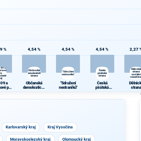
09 %
4,54 %
4,54 %
4,54 %
2,27 
 09 a
Dělnická
ostové
Občanská
Česká
"Sdružení
strana
ro
demokratická
pirátská
nestraníků"
sociální
očeský
strana
strana
spravedlno
raj
 09 a
Občanská
"Sdružení
Česká
Dělnic
tové pro
demokratická
nestraníků"
pirátská
stran
očeský
strana
strana
sociál
raj
spravedln
Karlovarský kraj
Kraj Vysočina
Moravskoslezský kraj
Olomoucký kraj