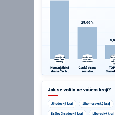
25,00 %
9,
TOP
Komunistická
Česká strana
Star
strana Čech a
sociálně
p
Moravy
demokratická
Střed
k
Komunistická
Česká strana
TOP
strana Čech a
sociálně
Staros
Moravy
demokratická
Střed
k
Jak se volilo ve vašem kraji?
Jihočeský kraj
Jihomoravský kraj
Královéhradecký kraj
Liberecký kraj