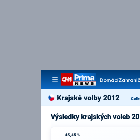
Domácí
Zahranič
Pořady
Krajské volby 2012
Celk
Výsledky krajských voleb 20
45,45 %