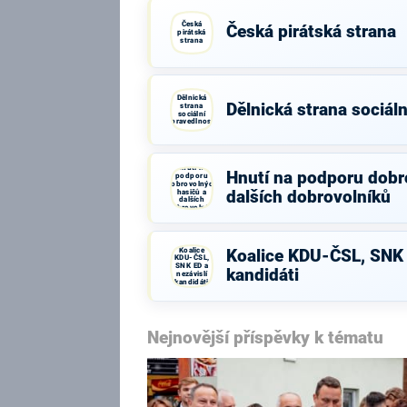
Česká
Česká pirátská strana
pirátská
strana
Dělnická
Dělnická strana sociáln
strana
sociální
spravedlnosti
Hnutí na
Hnutí na podporu dobr
podporu
dobrovolných
hasičů a
dalších dobrovolníků
dalších
dobrovolníků
Koalice
Koalice KDU-ČSL, SNK 
KDU-ČSL,
SNK ED a
kandidáti
nezávislí
kandidáti
Nejnovější příspěvky k tématu