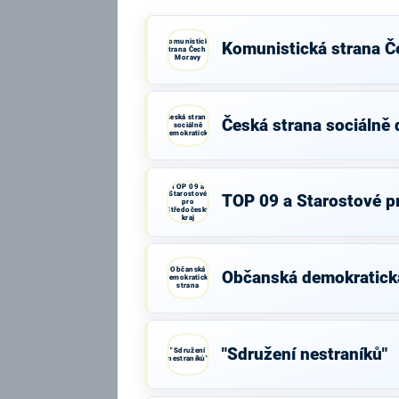
Komunistická
Komunistická strana Č
strana Čech a
Moravy
Česká strana
Česká strana sociálně
sociálně
demokratická
TOP 09 a
Starostové
TOP 09 a Starostové p
pro
Středočeský
kraj
Občanská
Občanská demokratick
demokratická
strana
"Sdružení nestraníků"
"Sdružení
nestraníků"