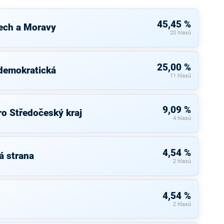
45,45 %
ech a Moravy
20 hlasů
25,00 %
 demokratická
11 hlasů
9,09 %
ro Středočeský kraj
4 hlasů
4,54 %
á strana
2 hlasů
4,54 %
2 hlasů