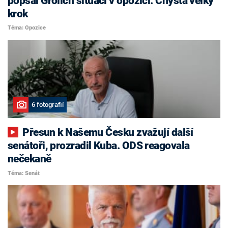
popsal Grolich situaci v opozici. Chystá velký
krok
Téma: Opozice
6 fotografií
Přesun k Našemu Česku zvažují další
senátoři, prozradil Kuba. ODS reagovala
nečekaně
Téma: Senát