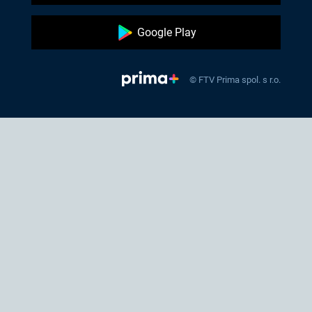
Google Play
© FTV Prima spol. s r.o.