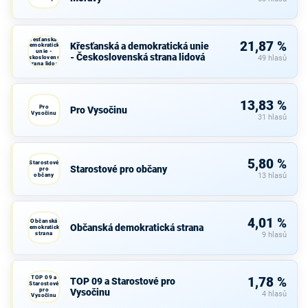
Křesťanská a
21,87 %
Křesťanská a demokratická unie
demokratická
unie -
- Československá strana lidová
Československá
49 hlasů
strana lidová
13,83 %
Pro
Pro Vysočinu
Vysočinu
31 hlasů
5,80 %
Starostové
Starostové pro občany
pro
občany
13 hlasů
4,01 %
Občanská
Občanská demokratická strana
demokratická
strana
9 hlasů
TOP 09 a
1,78 %
TOP 09 a Starostové pro
Starostové
pro
Vysočinu
4 hlasů
Vysočinu