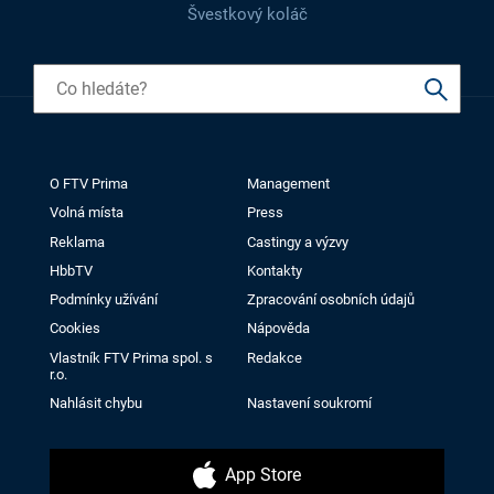
Švestkový koláč
O FTV Prima
Management
Volná místa
Press
Reklama
Castingy a výzvy
HbbTV
Kontakty
Podmínky užívání
Zpracování osobních údajů
Cookies
Nápověda
Vlastník FTV Prima spol. s
Redakce
r.o.
Nahlásit chybu
Nastavení soukromí
App Store