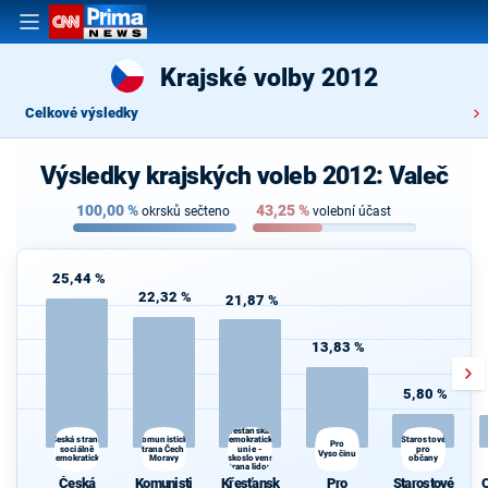
Krajské volby 2012
Celkové výsledky
Výsledky krajských voleb 2012: Valeč
100,00
%
43,25
%
okrsků sečteno
volební účast
25,44 %
22,32 %
21,87 %
13,83 %
5,80 %
Křesťanská a
Komunistická
Česká strana
demokratická
Starostové
Pro
sociálně
strana Čech a
unie -
pro
d
Vysočinu
demokratická
Moravy
Československá
občany
strana lidová
Česká
Komunisti
Křesťansk
Pro
Starostové