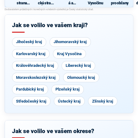
strana
cká strana
á a
Vysočinu
pro občany
d
sociálně
Čech a
demokrati
c
demokrati
Moravy
cká unie -
cká
Českoslov
enská
Jak se volilo ve vašem kraji?
strana
lidová
Jihočeský kraj
Jihomoravský kraj
Karlovarský kraj
Kraj Vysočina
Královéhradecký kraj
Liberecký kraj
Moravskoslezský kraj
Olomoucký kraj
Pardubický kraj
Plzeňský kraj
Středočeský kraj
Ústecký kraj
Zlínský kraj
Jak se volilo ve vašem okrese?