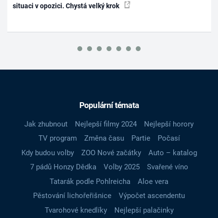
situaci v opozici. Chystá velký krok
Populární témata
Jak zhubnout
Nejlepší filmy 2024
Nejlepší horory
TV program
Změna času
Partie
Počasí
Kdy budou volby
ZOO Nové začátky
Auto – katalog
7 pádů Honzy Dědka
Volby 2025
Svařené víno
Tatarák podle Pohlreicha
Aloe vera
Pěstování lichořeřišnice
Výpočet ascendentu
Tvarohové knedlíky
Nejlepší palačinky