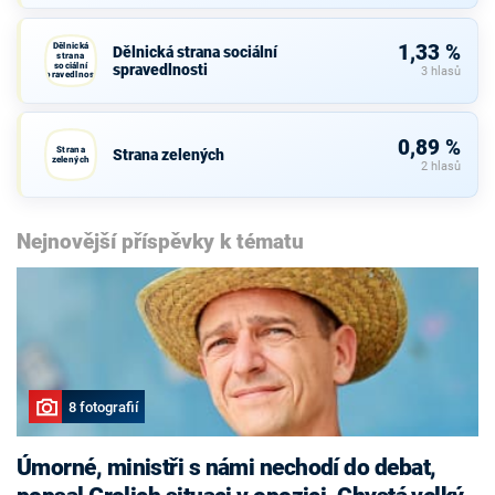
Dělnická
1,33 %
Dělnická strana sociální
strana
sociální
spravedlnosti
3 hlasů
spravedlnosti
0,89 %
Strana
Strana zelených
zelených
2 hlasů
Nejnovější příspěvky k tématu
8 fotografií
Úmorné, ministři s námi nechodí do debat,