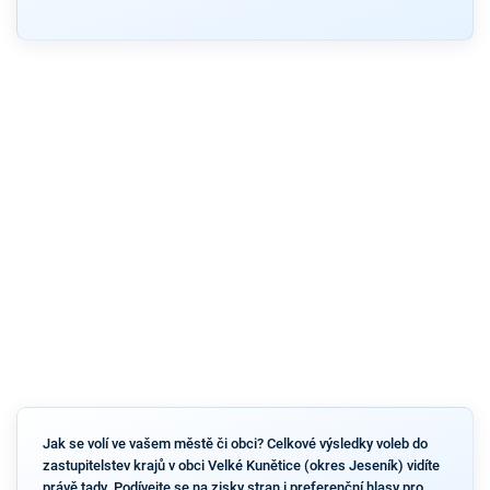
Jak se volí ve vašem městě či obci? Celkové výsledky voleb do
zastupitelstev krajů v obci Velké Kunětice (okres Jeseník) vidíte
právě tady. Podívejte se na zisky stran i preferenční hlasy pro