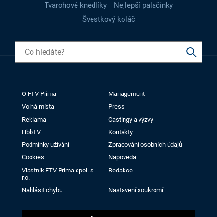
Tvarohové knedlíky
Nejlepší palačinky
Švestkový koláč
O FTV Prima
Management
Volná místa
Press
Reklama
Castingy a výzvy
HbbTV
Kontakty
Podmínky užívání
Zpracování osobních údajů
Cookies
Nápověda
Vlastník FTV Prima spol. s
Redakce
r.o.
Nahlásit chybu
Nastavení soukromí