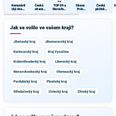
kraj
Komunisti
Česká
TOP 09 a
Strana
Česká
N
cká strana
strana
Starostové
Práv
pirátská
Čech a
sociálně
pro
Občanů
strana
Moravy
demokrati
Olomouck
ZEMANO
cká
ý kraj
VCI
Jak se volilo ve vašem kraji?
Jihočeský kraj
Jihomoravský kraj
Karlovarský kraj
Kraj Vysočina
Královéhradecký kraj
Liberecký kraj
Moravskoslezský kraj
Olomoucký kraj
Pardubický kraj
Plzeňský kraj
Středočeský kraj
Ústecký kraj
Zlínský kraj