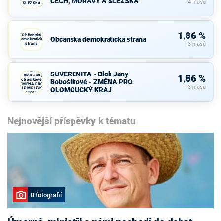
ČECH, MORAVY A SLEZSKA
4 hlasů
SLEZSKA
1,86 %
Občanská
Občanská demokratická strana
demokratická
strana
3 hlasů
SUVERENITA
SUVERENITA - Blok Jany
- Blok Jany
1,86 %
Bobošíkové -
Bobošíkové - ZMĚNA PRO
ZMĚNA PRO
3 hlasů
OLOMOUCKÝ
OLOMOUCKÝ KRAJ
KRAJ
Nejnovější příspěvky k tématu
8 fotografií