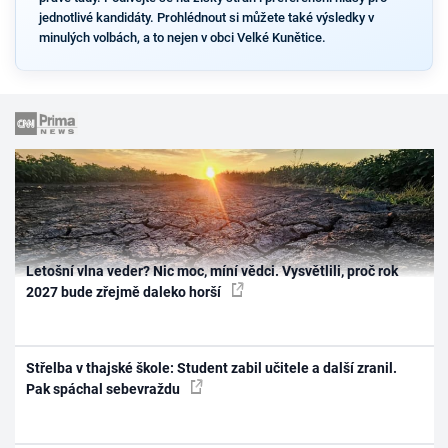
jednotlivé kandidáty. Prohlédnout si můžete také výsledky v
minulých volbách, a to nejen v obci Velké Kunětice.
Letošní vlna veder? Nic moc, míní vědci. Vysvětlili, proč rok
2027 bude zřejmě daleko horší
Střelba v thajské škole: Student zabil učitele a další zranil.
Pak spáchal sebevraždu