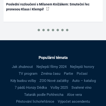
Poslední rozloučení s Milanem Knížákem: Smuteční řec
pronesou Klaus i Klempíř
Populární témata
Jak zhubnout
Nejlepší filmy 2024
Nejlepší horory
TV program
Změna času
Partie
Počasí
Kdy budou volby
ZOO Nové začátky
Auto – katalog
7 pádů Honzy Dědka
Volby 2025
Svařené víno
Tatarák podle Pohlreicha
Aloe vera
Pěstování lichořeřišnice
Výpočet ascendentu