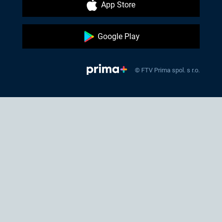
App Store
Google Play
© FTV Prima spol. s r.o.