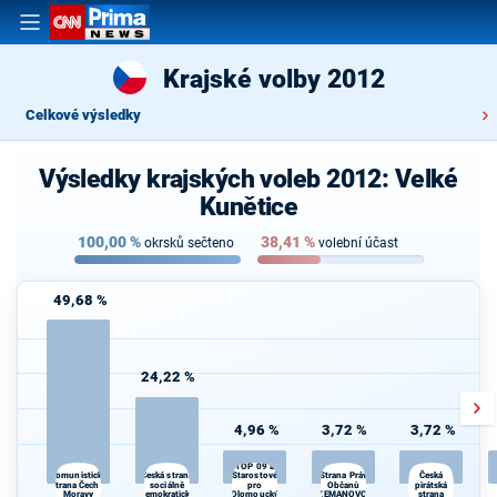
Krajské volby 2012
Celkové výsledky
Výsledky krajských voleb 2012: Velké
Kunětice
100,00
%
38,41
%
okrsků sečteno
volební účast
49,68 %
24,22 %
4,96 %
3,72 %
3,72 %
TOP 09 a
Česká strana
Strana Práv
Komunistická
Starostové
Česká
strana Čech a
sociálně
pro
Občanů
pirátská
Moravy
demokratická
Olomoucký
ZEMANOVCI
strana