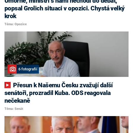
Úmorné, ministři s námi nechodí do debat,
popsal Grolich situaci v opozici. Chystá velký
krok
Téma: Opozice
6 fotografií
Přesun k Našemu Česku zvažují další
senátoři, prozradil Kuba. ODS reagovala
nečekaně
Téma: Senát