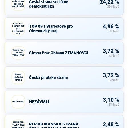
24,22 %
Česká strana sociálně
Česká strana
sociálně
demokratická
demokratická
39 hlasů
TOP 09 a
4,96 %
TOP 09 a Starostové pro
Starostové
pro
Olomoucký kraj
Olomoucký
8 hlasů
kraj
3,72 %
Strana Práv
Strana Práv Občanů ZEMANOVCI
Občanů
ZEMANOVCI
6 hlasů
3,72 %
Česká
Česká pirátská strana
pirátská
strana
6 hlasů
3,10 %
NEZÁVISLÍ
NEZÁVISLÍ
5 hlasů
REPUBLIKÁNSKÁ
2,48 %
REPUBLIKÁNSKÁ STRANA
STRANA ČECH,
MORAVY A