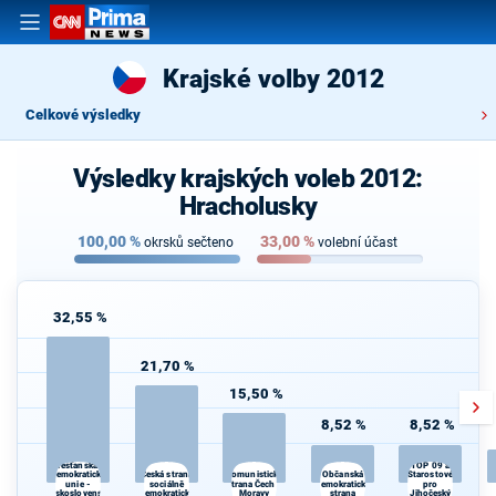
Krajské volby 2012
Celkové výsledky
Výsledky krajských voleb 2012:
Hracholusky
100,00
%
33,00
%
okrsků sečteno
volební účast
32,55 %
21,70 %
15,50 %
8,52 %
8,52 %
Křesťanská a
TOP 09 a
Česká strana
Občanská
demokratická
Komunistická
Starostové
unie -
sociálně
strana Čech a
demokratická
pro
Československá
demokratická
Moravy
strana
Jihočeský