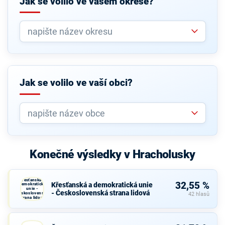
Jak se volilo ve vašem okrese?
Jak se volilo ve vaší obci?
Konečné výsledky v Hracholusky
Křesťanská a
32,55 %
Křesťanská a demokratická unie
demokratická
unie -
- Československá strana lidová
Československá
42 hlasů
strana lidová