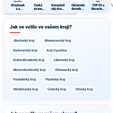
strana lidová
kraj
Křesťansk
Česká
Komunisti
Občanská
TOP 09 a
"
á a
strana
cká strana
demokrati
Starostové
demokrati
sociálně
Čech a
cká strana
pro
cká unie -
demokrati
Moravy
Jihočeský
Českoslov
cká
kraj
enská
Jak se volilo ve vašem kraji?
strana
lidová
Jihočeský kraj
Jihomoravský kraj
Karlovarský kraj
Kraj Vysočina
Královéhradecký kraj
Liberecký kraj
Moravskoslezský kraj
Olomoucký kraj
Pardubický kraj
Plzeňský kraj
Středočeský kraj
Ústecký kraj
Zlínský kraj