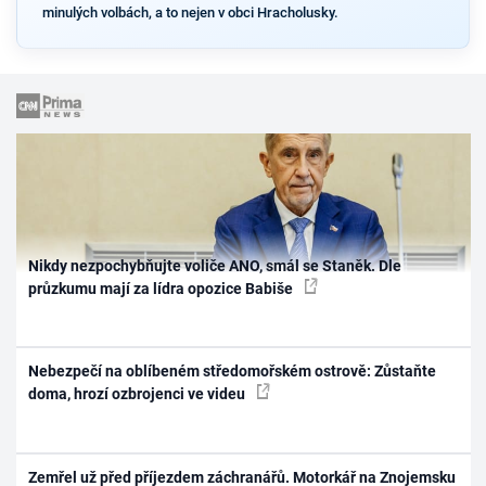
minulých volbách, a to nejen v obci Hracholusky.
Nikdy nezpochybňujte voliče ANO, smál se Staněk. Dle
průzkumu mají za lídra opozice Babiše
Nebezpečí na oblíbeném středomořském ostrově: Zůstaňte
doma, hrozí ozbrojenci ve videu
Zemřel už před příjezdem záchranářů. Motorkář na Znojemsku