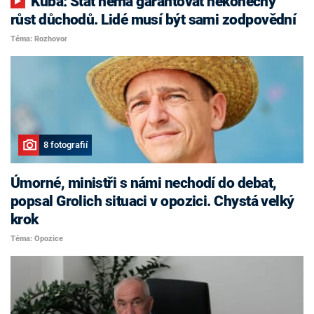
Kuba: Stát nemá garantovat nekonečný
růst důchodů. Lidé musí být sami zodpovědní
Téma: Rozhovor
8 fotografií
Úmorné, ministři s námi nechodí do debat,
popsal Grolich situaci v opozici. Chystá velký
krok
Téma: Opozice