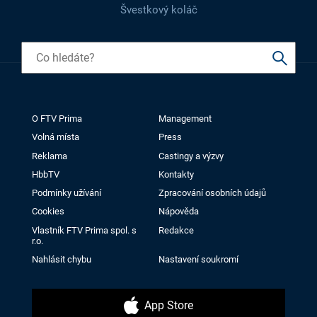
Švestkový koláč
O FTV Prima
Management
Volná místa
Press
Reklama
Castingy a výzvy
HbbTV
Kontakty
Podmínky užívání
Zpracování osobních údajů
Cookies
Nápověda
Vlastník FTV Prima spol. s
Redakce
r.o.
Nahlásit chybu
Nastavení soukromí
App Store