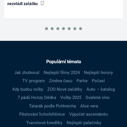
nezvládl zatáčku
Populární témata
Jak zhubnout
Nejlepší filmy 2024
Nejlepší horory
TV program
Změna času
Partie
Počasí
Kdy budou volby
ZOO Nové začátky
Auto – katalog
7 pádů Honzy Dědka
Volby 2025
Svařené víno
Tatarák podle Pohlreicha
Aloe vera
Pěstování lichořeřišnice
Výpočet ascendentu
Tvarohové knedlíky
Nejlepší palačinky