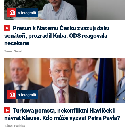
6 fotografií
Přesun k Našemu Česku zvažují další
senátoři, prozradil Kuba. ODS reagovala
nečekaně
Téma: Senát
9 fotografií
Turkova pomsta, nekonfliktní Havlíček i
návrat Klause. Kdo může vyzvat Petra Pavla?
Téma: Politika