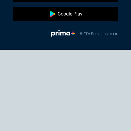
Google Play
© FTV Prima spol. s r.o.