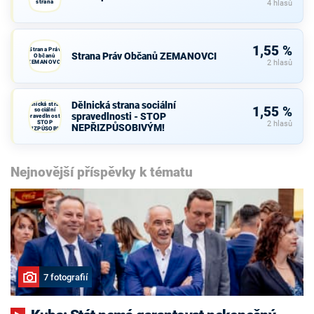
strana
4 hlasů
1,55 %
Strana Práv
Strana Práv Občanů ZEMANOVCI
Občanů
ZEMANOVCI
2 hlasů
Dělnická strana sociální
Dělnická strana
1,55 %
sociální
spravedlnosti - STOP
spravedlnosti -
STOP
2 hlasů
NEPŘIZPŮSOBIVÝM!
NEPŘIZPŮSOBIVÝM!
Nejnovější příspěvky k tématu
7 fotografií