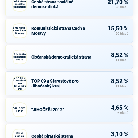
21,70 %
Česká strana sociálně
Česká strana
sociálně
demokratická
demokratická
28 hlasů
15,50 %
Komunistická strana Čech a
Komunistická
strana Čech a
Moravy
Moravy
20 hlasů
8,52 %
Občanská
Občanská demokratická strana
demokratická
strana
11 hlasů
TOP 09 a
8,52 %
TOP 09 a Starostové pro
Starostové
pro
Jihočeský kraj
Jihočeský
11 hlasů
kraj
4,65 %
"JIHOČEŠI
"JIHOČEŠI 2012"
2012"
6 hlasů
3,10 %
Česká
Česká pirátská strana
pirátská