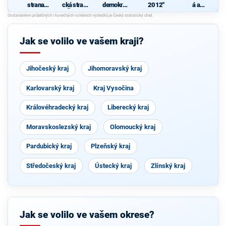
strana
cká strana
demokrati
2012"
á a
sociálně
Čech a
cká strana
demokrati
demokrati
Moravy
cká unie -
cká
Českoslov
enská
Jak se volilo ve vašem kraji?
strana
lidová
Jihočeský kraj
Jihomoravský kraj
Karlovarský kraj
Kraj Vysočina
Královéhradecký kraj
Liberecký kraj
Moravskoslezský kraj
Olomoucký kraj
Pardubický kraj
Plzeňský kraj
Středočeský kraj
Ústecký kraj
Zlínský kraj
Jak se volilo ve vašem okrese?