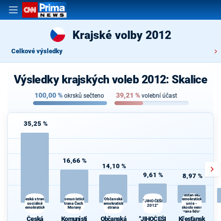
Krajské volby 2012
Celkové výsledky
Výsledky krajských voleb 2012: Skalice
100,00
%
39,21
%
okrsků sečteno
volební účast
35,25 %
16,66 %
14,10 %
9,61 %
8,97 %
Křesťanská a
Komunistická
Česká strana
Občanská
demokratická
"JIHOČEŠI
sociálně
strana Čech a
demokratická
unie -
2012"
demokratická
Moravy
strana
Československá
strana lidová
Česká
Komunisti
Občanská
"JIHOČEŠI
Křesťansk