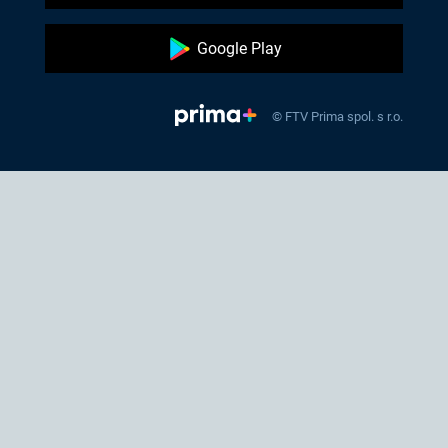
Google Play
© FTV Prima spol. s r.o.