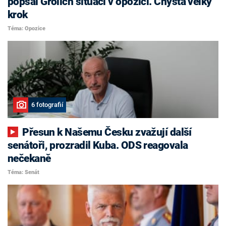
popsal Grolich situaci v opozici. Chystá velký
krok
Téma: Opozice
6 fotografií
Přesun k Našemu Česku zvažují další
senátoři, prozradil Kuba. ODS reagovala
nečekaně
Téma: Senát