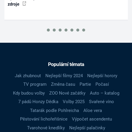
zdroje
Populární témata
Jak zhubnout
Nejlepší filmy 2024
Nejlepší horory
TV program
Změna času
Partie
Počasí
Kdy budou volby
ZOO Nové začátky
Auto – katalog
7 pádů Honzy Dědka
Volby 2025
Svařené víno
Tatarák podle Pohlreicha
Aloe vera
Pěstování lichořeřišnice
Výpočet ascendentu
Tvarohové knedlíky
Nejlepší palačinky