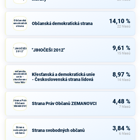
14,10 %
Občanská
Občanská demokratická strana
demokratická
strana
22 hlasů
9,61 %
"JIHOČEŠI
"JIHOČEŠI 2012"
2012"
15 hlasů
Křesťanská a
8,97 %
Křesťanská a demokratická unie
demokratická
unie -
- Československá strana lidová
Československá
14 hlasů
strana lidová
4,48 %
Strana Práv
Strana Práv Občanů ZEMANOVCI
Občanů
ZEMANOVCI
7 hlasů
3,84 %
Strana
Strana svobodných občanů
svobodných
občanů
6 hlasů