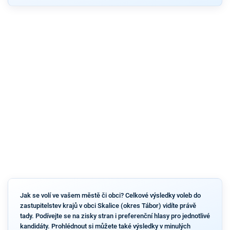
Jak se volí ve vašem městě či obci? Celkové výsledky voleb do
zastupitelstev krajů v obci Skalice (okres Tábor) vidíte právě
tady. Podívejte se na zisky stran i preferenční hlasy pro jednotlivé
kandidáty. Prohlédnout si můžete také výsledky v minulých