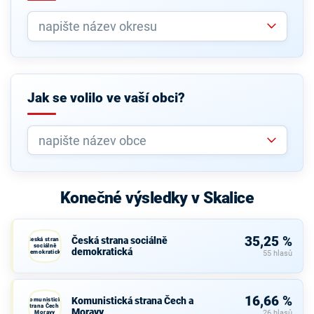
Jak se volilo ve vaší obci?
Konečné výsledky v Skalice
35,25 %
Česká strana sociálně
Česká strana
sociálně
demokratická
demokratická
55 hlasů
16,66 %
Komunistická strana Čech a
Komunistická
strana Čech a
Moravy
Moravy
26 hlasů