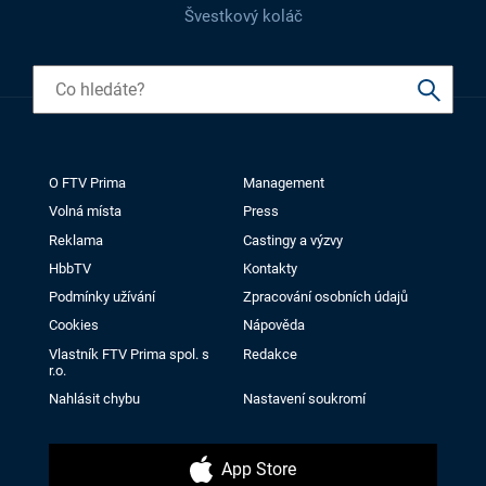
Švestkový koláč
O FTV Prima
Management
Volná místa
Press
Reklama
Castingy a výzvy
HbbTV
Kontakty
Podmínky užívání
Zpracování osobních údajů
Cookies
Nápověda
Vlastník FTV Prima spol. s
Redakce
r.o.
Nahlásit chybu
Nastavení soukromí
App Store