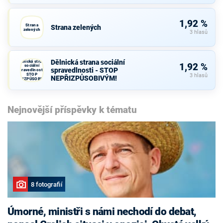
1,92 %
Strana
Strana zelených
zelených
3 hlasů
Dělnická strana sociální
Dělnická strana
1,92 %
sociální
spravedlnosti - STOP
spravedlnosti -
STOP
3 hlasů
NEPŘIZPŮSOBIVÝM!
NEPŘIZPŮSOBIVÝM!
Nejnovější příspěvky k tématu
8 fotografií
Úmorné, ministři s námi nechodí do debat,