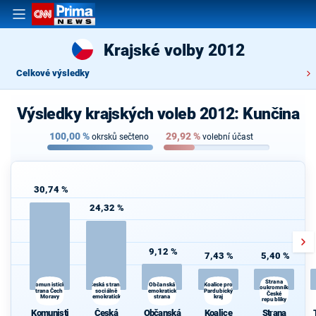
Krajské volby 2012
Celkové výsledky
Výsledky krajských voleb 2012: Kunčina
100,00
%
29,92
%
okrsků sečteno
volební účast
30,74 %
24,32 %
9,12 %
7,43 %
5,40 %
Strana
Česká strana
Koalice pro
Komunistická
Občanská
soukromníků
strana Čech a
sociálně
demokratická
Pardubický
České
Moravy
demokratická
strana
kraj
republiky
Komunisti
Česká
Občanská
Koalice
Strana