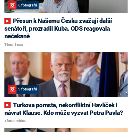
6 fotografií
Přesun k Našemu Česku zvažují další
senátoři, prozradil Kuba. ODS reagovala
nečekaně
Téma: Senát
9 fotografií
Turkova pomsta, nekonfliktní Havlíček i
návrat Klause. Kdo může vyzvat Petra Pavla?
Téma: Politika