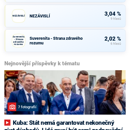
3,04 %
NEZÁVISLÍ
NEZÁVISLÍ
9 hlasů
Suverenita
2,02 %
Suverenita - Strana zdravého
- Strana
zdravého
rozumu
6 hlasů
rozumu
Nejnovější příspěvky k tématu
7 fotografií
Kuba: Stát nemá garantovat nekonečný