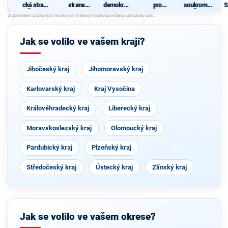
cká strana
strana
demokrati
pro
soukromní
S
Čech a
sociálně
cká strana
Pardubick
ků České
Moravy
demokrati
ý kraj
republiky
P
cká
Jak se volilo ve vašem kraji?
Jihočeský kraj
Jihomoravský kraj
Karlovarský kraj
Kraj Vysočina
Královéhradecký kraj
Liberecký kraj
Moravskoslezský kraj
Olomoucký kraj
Pardubický kraj
Plzeňský kraj
Středočeský kraj
Ústecký kraj
Zlínský kraj
Jak se volilo ve vašem okrese?