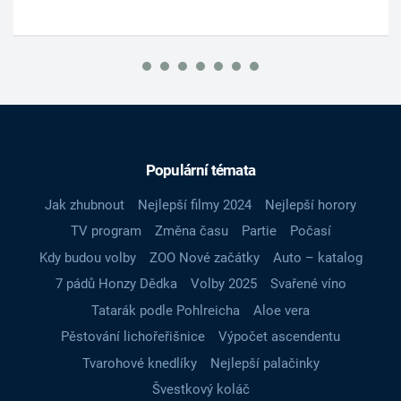
Populární témata
Jak zhubnout
Nejlepší filmy 2024
Nejlepší horory
TV program
Změna času
Partie
Počasí
Kdy budou volby
ZOO Nové začátky
Auto – katalog
7 pádů Honzy Dědka
Volby 2025
Svařené víno
Tatarák podle Pohlreicha
Aloe vera
Pěstování lichořeřišnice
Výpočet ascendentu
Tvarohové knedlíky
Nejlepší palačinky
Švestkový koláč