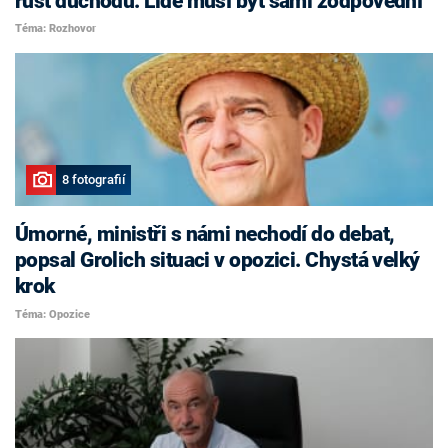
růst důchodů. Lidé musí být sami zodpovědní
Téma: Rozhovor
8 fotografií
Úmorné, ministři s námi nechodí do debat,
popsal Grolich situaci v opozici. Chystá velký
krok
Téma: Opozice