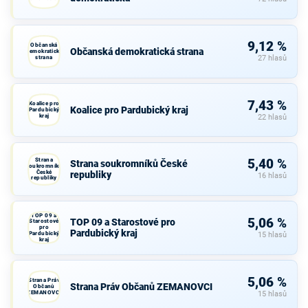
9,12 %
Občanská
Občanská demokratická strana
demokratická
strana
27 hlasů
7,43 %
Koalice pro
Koalice pro Pardubický kraj
Pardubický
kraj
22 hlasů
Strana
5,40 %
Strana soukromníků České
soukromníků
České
republiky
16 hlasů
republiky
TOP 09 a
5,06 %
TOP 09 a Starostové pro
Starostové
pro
Pardubický kraj
Pardubický
15 hlasů
kraj
5,06 %
Strana Práv
Strana Práv Občanů ZEMANOVCI
Občanů
ZEMANOVCI
15 hlasů