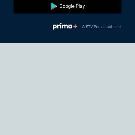
Google Play
© FTV Prima spol. s r.o.