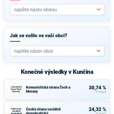
Jak se volilo ve vaší obci?
Konečné výsledky v Kunčina
30,74 %
Komunistická strana Čech a
Komunistická
strana Čech a
Moravy
Moravy
91 hlasů
24,32 %
Česká strana sociálně
Česká strana
sociálně
demokratická
demokratická
72 hlasů