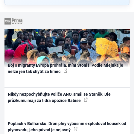
Boj s migranty Evropa prohrála, míní Stoniš. Podle Mlejnka je
nelze jen tak chytit za límec
Nikdy nezpochybňujte voliče ANO, smál se Staněk. Dle
průzkumu mají za lídra opozice Babiše
Poplach v Bulharsku: Dron plný výbušnin explodoval kousek od
plynovodu, jeho původ je nejasný