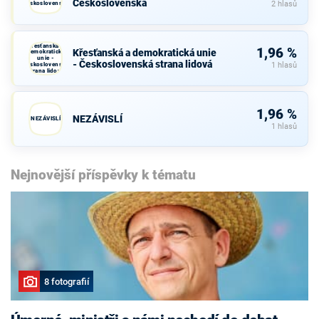
Československa
Československa
2 hlasů
Křesťanská a
1,96 %
Křesťanská a demokratická unie
demokratická
unie -
- Československá strana lidová
Československá
1 hlasů
strana lidová
1,96 %
NEZÁVISLÍ
NEZÁVISLÍ
1 hlasů
Nejnovější příspěvky k tématu
8 fotografií