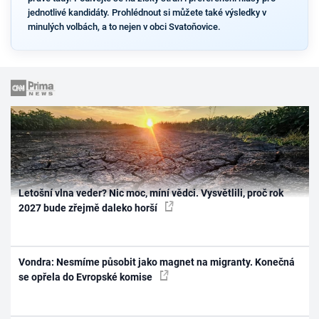
jednotlivé kandidáty. Prohlédnout si můžete také výsledky v
minulých volbách, a to nejen v obci Svatoňovice.
Letošní vlna veder? Nic moc, míní vědci. Vysvětlili, proč rok
2027 bude zřejmě daleko horší
Vondra: Nesmíme působit jako magnet na migranty. Konečná
se opřela do Evropské komise