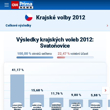
Krajské volby 2012
Celkové výsledky
Výsledky krajských voleb 2012:
Svatoňovice
100,00
%
22,47
%
okrsků sečteno
volební účast
41,17 %
15,68 %
11,76 %
9,80 %
5,88 %
Dělnická strana
Česká strana
sociální
Komunistická
SDRUŽENÍ
Občanská
strana Čech a
sociálně
NEZÁVISLÝCH
spravedlnosti -
demokratická
Moravy
demokratická
KANDIDÁTŮ
STOP
strana