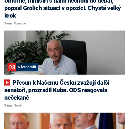
Úmorné, ministři s námi nechodí do debat,
popsal Grolich situaci v opozici. Chystá velký
krok
Téma: Opozice
6 fotografií
Přesun k Našemu Česku zvažují další
senátoři, prozradil Kuba. ODS reagovala
nečekaně
Téma: Senát