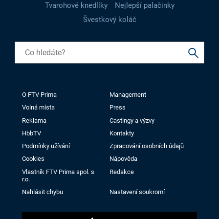
Tvarohové knedlíky
Nejlepší palačinky
Švestkový koláč
O FTV Prima
Management
Volná místa
Press
Reklama
Castingy a výzvy
HbbTV
Kontakty
Podmínky užívání
Zpracování osobních údajů
Cookies
Nápověda
Vlastník FTV Prima spol. s
Redakce
r.o.
Nahlásit chybu
Nastavení soukromí