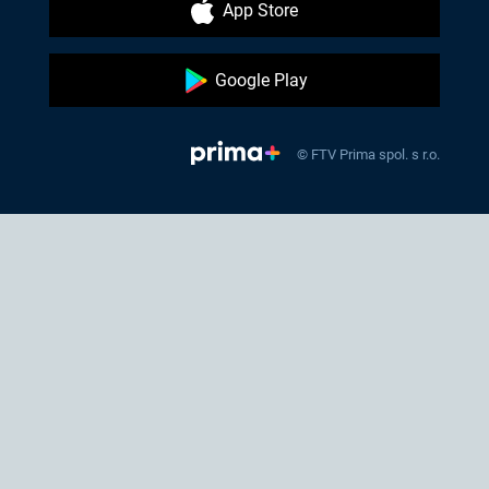
App Store
Google Play
© FTV Prima spol. s r.o.