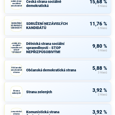
15,68 %
Česká strana sociálně
Česká strana
sociálně
demokratická
demokratická
8 hlasů
11,76 %
SDRUŽENÍ NEZÁVISLÝCH
SDRUŽENÍ
NEZÁVISLÝCH
KANDIDÁTŮ
KANDIDÁTŮ
6 hlasů
Dělnická strana sociální
Dělnická strana
9,80 %
sociální
spravedlnosti - STOP
spravedlnosti -
STOP
5 hlasů
NEPŘIZPŮSOBIVÝM!
NEPŘIZPŮSOBIVÝM!
5,88 %
Občanská
Občanská demokratická strana
demokratická
strana
3 hlasů
3,92 %
Strana
Strana zelených
zelených
2 hlasů
3,92 %
Komunistická strana
Komunistická
strana