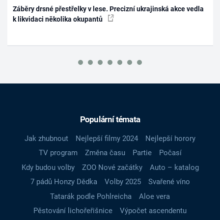
Záběry drsné přestřelky v lese. Precizní ukrajinská akce vedla
k likvidaci několika okupantů
Populární témata
Jak zhubnout
Nejlepší filmy 2024
Nejlepší horory
TV program
Změna času
Partie
Počasí
Kdy budou volby
ZOO Nové začátky
Auto – katalog
7 pádů Honzy Dědka
Volby 2025
Svařené víno
Tatarák podle Pohlreicha
Aloe vera
Pěstování lichořeřišnice
Výpočet ascendentu