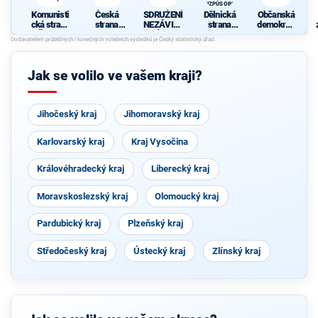
NEPŘIZPŮSOBIVÝM!
Komunisti
Česká
SDRUŽENÍ
Dělnická
Občanská
cká strana
strana
NEZÁVISL
strana
demokrati
Čech a
sociálně
ÝCH
sociální
cká strana
Moravy
demokrati
KANDIDÁT
spravedln
cká
Ů
osti -
STOP
Jak se volilo ve vašem kraji?
NEPŘIZPŮ
SOBIVÝM!
Jihočeský kraj
Jihomoravský kraj
Karlovarský kraj
Kraj Vysočina
Královéhradecký kraj
Liberecký kraj
Moravskoslezský kraj
Olomoucký kraj
Pardubický kraj
Plzeňský kraj
Středočeský kraj
Ústecký kraj
Zlínský kraj