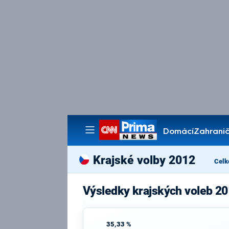
Domácí
Zahranič
Pořady
Krajské volby 2012
Celk
Výsledky krajských voleb 20
35,33 %