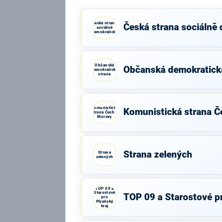
Česká strana
Česká strana sociálně
sociálně
demokratická
Občanská
Občanská demokratick
demokratická
strana
Komunistická
Komunistická strana Č
strana Čech a
Moravy
Strana zelených
Strana
zelených
TOP 09 a
Starostové
TOP 09 a Starostové pr
pro
Plzeňský
kraj