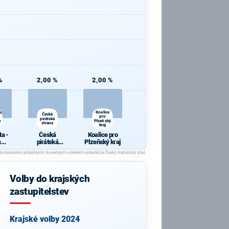
%
2,00 %
2,00 %
ta
Koalice
Česká
pro
pirátská
o
Plzeňský
strana
kraj
ta -
Česká
Koalice pro
a
pirátská
Plzeňský kraj
ho
strana
u
Volby do krajských
zastupitelstev
Krajské volby 2024