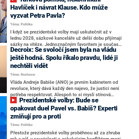
NEWS to řekl zakladatel hnutí a jihočeský hejtman
Martin Kuba. Konkrétní nebyl, ale získat by takto mohl
Havlíček i návrat Klause. Kdo může
například senátora Zdeňka Hrabu, který je dnes
vyzvat Petra Pavla?
součástí klubu ODS a TOP 09. Hraba to na dotaz
Téma: Politika
redakce nevyloučil. Předseda klubu senátorů ODS
Zdeněk Nytra redakci řekl, že počítá s odchodem
I když se prezidentské volby mají uskutečnit až v
některých senátorů z klubu a že Naše Česko není
lednu 2028, sázkové kanceláře už delší dobu přijímají
nepřítel, ale soupeř.
sázky na vítěze. Jednoznačným favoritem je současná
Decroix: Se svoločí jsem byla na vládu
hlava státu Petr Pavel. Daleko za ním pak bookmakeři
zmiňují dva výrazné politiky ANO, tedy premiéra
ještě hodná. Spolu říkalo pravdu, lidé ji
Andreje Babiše a ministra průmyslu Karla Havlíčka.
nechtěli vidět
Oblíbeným tipem samotných sázkařů je poslanec za
Téma: Rozhovor
Motoristy Filip Turek. Politolog Jan Kubáček nicméně
o případné kandidatuře kohokoliv ze zmíněné trojice
Vláda Andreje Babiše (ANO) je prvním kabinetem od
značně pochybuje. Podle něj současná koalice dosud
revoluce, který dává každý den najevo, že justici není
nemá osobu, která by Pavlovi mohla konkurovat.
potřeba respektovat. Alespoň to si myslí stínová
Prezidentské volby: Bude se
ministryně spravedlnosti ODS Eva Decroix. V
rozhovoru pro CNN Prima NEWS si nebrala servítky
opakovat duel Pavel vs. Babiš? Experti
ohledně politického výkonu svého nástupce Jeronýma
zmiňují pro a proti
Tejce (za ANO) či vládní zmocněnkyně pro lidská
Téma: Politika
práva Taťány Malé (ANO). Označením „svoloč“ na
adresu vlády prý byla ještě hodná. Decroix se také
Přestože prezidentské volby proběhnou až za zhruba
vrátila k volební porážce koalice Spolu či promluvila o
rok a půl, v souvislosti s eskalujícím konfliktem mezi