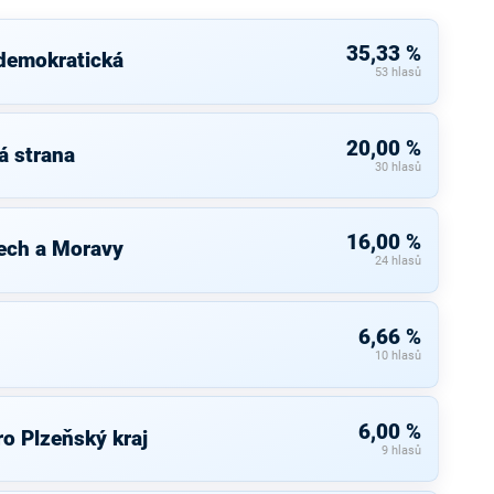
35,33 %
 demokratická
53 hlasů
20,00 %
á strana
30 hlasů
16,00 %
ech a Moravy
24 hlasů
6,66 %
10 hlasů
6,00 %
o Plzeňský kraj
9 hlasů