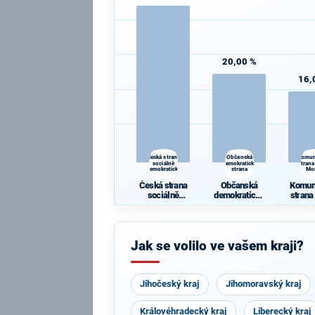
20,00 %
16,
Česká strana
Občanská
Komun
sociálně
demokratická
strana
demokratická
strana
Mo
Česká strana
Občanská
Komun
sociálně
demokratická
strana
demokratická
strana
Mo
Jak se volilo ve vašem kraji?
Jihočeský kraj
Jihomoravský kraj
Královéhradecký kraj
Liberecký kraj