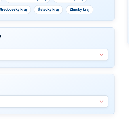
Středočeský kraj
Ústecký kraj
Zlínský kraj
?