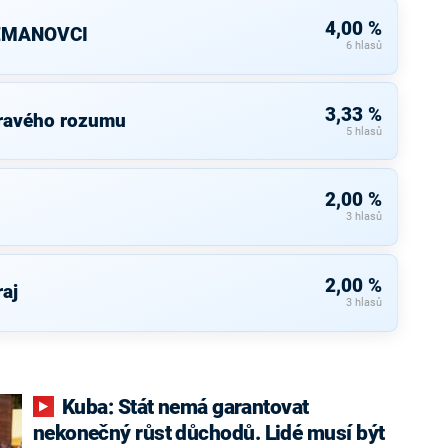
4,00 %
ZEMANOVCI
6 hlasů
3,33 %
dravého rozumu
5 hlasů
2,00 %
3 hlasů
2,00 %
raj
3 hlasů
Kuba: Stát nemá garantovat
nekonečný růst důchodů. Lidé musí být