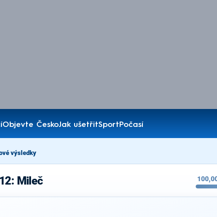
í
Objevte Česko
Jak ušetřit
Sport
Počasí
ové výsledky
12: Mileč
100,0