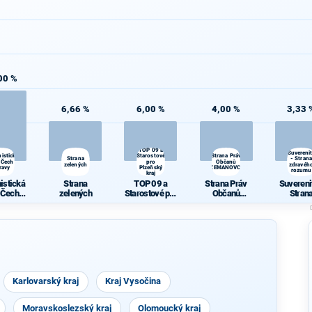
00 %
6,66 %
6,00 %
4,00 %
3,33 
TOP 09 a
Suvereni
istická
Starostové
Strana Práv
Strana
- Strana
 Čech a
pro
Občanů
zelených
zdravéh
ravy
Plzeňský
ZEMANOVCI
rozumu
kraj
istická
Strana
TOP 09 a
Strana Práv
Suvereni
 Čech a
zelených
Starostové pro
Občanů
Stran
ravy
Plzeňský kraj
ZEMANOVCI
zdravé
rozum
Karlovarský kraj
Kraj Vysočina
Moravskoslezský kraj
Olomoucký kraj