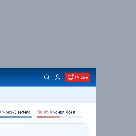
TV živě
0
%
50,65
%
okrsků sečteno
volební účast