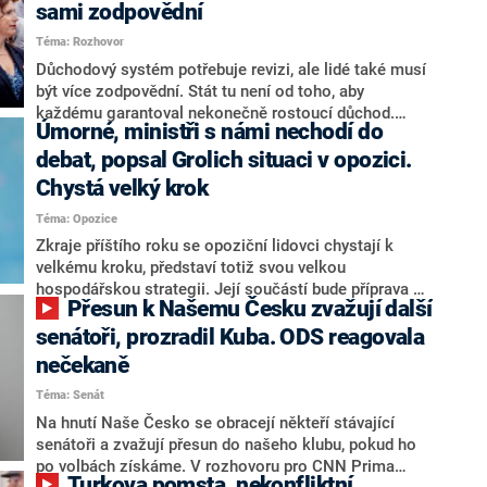
sami zodpovědní
Téma: Rozhovor
Důchodový systém potřebuje revizi, ale lidé také musí
být více zodpovědní. Stát tu není od toho, aby
každému garantoval nekonečně rostoucí důchod.
Úmorné, ministři s námi nechodí do
Chybí tu nový systém a my ho představíme,řekl
hejtman Jihočeského kraje a předseda hnutí Naše
debat, popsal Grolich situaci v opozici.
Česko Martin Kuba v rozhovoru pro CNN Prima NEWS.
Chystá velký krok
V čele státu pak podle něj nemůže být člověk, který by
Téma: Opozice
střetem zájmů omezoval čerpání financí a rozvoj,
dodal. Řešení u Andreje Babiše ale hodnotit nechtěl.
Zkraje příštího roku se opoziční lidovci chystají k
velkému kroku, představí totiž svou velkou
hospodářskou strategii. Její součástí bude příprava na
Přesun k Našemu Česku zvažují další
stárnutí populace, řekl ve středu na setkání s novináři
nový předseda lidovců Jan Grolich. Ten zároveň v
senátoři, prozradil Kuba. ODS reagovala
senátních volbách kandiduje ve Vyškově. Popsal i
nečekaně
aktivitu opozice, o níž vládní strany nebo političtí
Téma: Senát
komentátoři mluví jako o slabé a v defenzivě. „Je to
úmorná práce upozorňovat na chyby vlády. Ministři s
Na hnutí Naše Česko se obracejí někteří stávající
námi navíc nechodí do debat. Chceme ale ukazovat
senátoři a zvažují přesun do našeho klubu, pokud ho
svoje témata,“ odpověděl Grolich na dotaz CNN Prima
po volbách získáme. V rozhovoru pro CNN Prima
Turkova pomsta, nekonfliktní
NEWS.