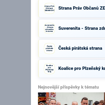
Strana Práv
Strana Práv Občanů 
Občanů
ZEMANOVCI
Suverenita
Suverenita - Strana z
- Strana
zdravého
rozumu
Česká
Česká pirátská strana
pirátská
strana
Koalice
Koalice pro Plzeňský k
pro
Plzeňský
kraj
Nejnovější příspěvky k tématu