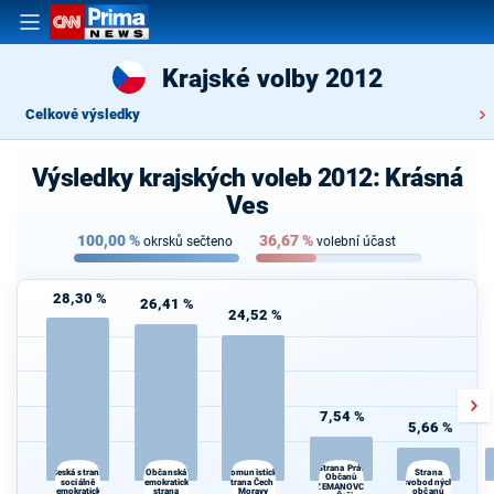
Krajské volby 2012
Celkové výsledky
Výsledky krajských voleb 2012: Krásná
Ves
100,00
%
36,67
%
okrsků sečteno
volební účast
28,30 %
26,41 %
24,52 %
7,54 %
5,66 %
Strana Práv
Občanská
K
Česká strana
Komunistická
Strana
Občanů
sociálně
demokratická
strana Čech a
svobodných
ZEMANOVCI
demokratická
strana
Moravy
občanů
Če