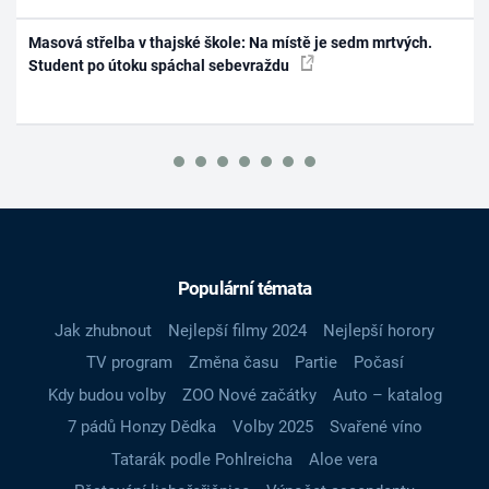
Masová střelba v thajské škole: Na místě je sedm mrtvých.
Student po útoku spáchal sebevraždu
Populární témata
Jak zhubnout
Nejlepší filmy 2024
Nejlepší horory
TV program
Změna času
Partie
Počasí
Kdy budou volby
ZOO Nové začátky
Auto – katalog
7 pádů Honzy Dědka
Volby 2025
Svařené víno
Tatarák podle Pohlreicha
Aloe vera