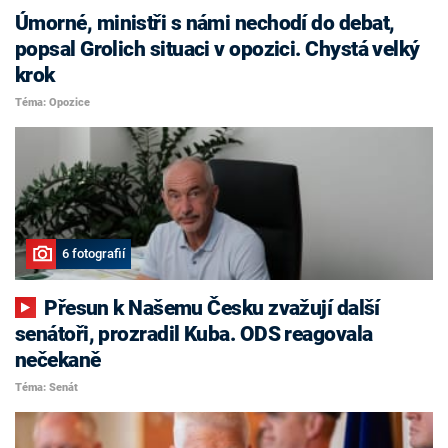
Úmorné, ministři s námi nechodí do debat,
popsal Grolich situaci v opozici. Chystá velký
krok
Téma: Opozice
6 fotografií
Přesun k Našemu Česku zvažují další
senátoři, prozradil Kuba. ODS reagovala
nečekaně
Téma: Senát