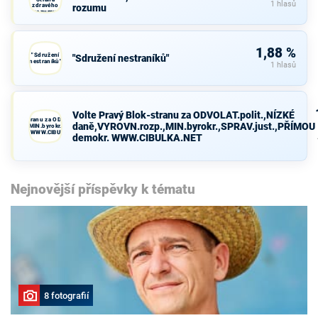
1 hlasů
zdravého
rozumu
rozumu
1,88 %
"Sdružení
"Sdružení nestraníků"
nestraníků"
1 hlasů
Volte Pravý Blok-stranu za ODVOLAT.polit.,NÍZKÉ
avý Blok-stranu za ODVOLAT.polit.,NÍZKÉ
daně,VYROVN.rozp.,MIN.byrokr.,SPRAV.just.,PŘÍMOU
VN.rozp.,MIN.byrokr.,SPRAV.just.,PŘÍMOU
demokr. WWW.CIBULKA.NET
demokr. WWW.CIBULKA.NET
Nejnovější příspěvky k tématu
8 fotografií