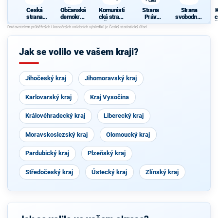
- Češi
Česká
Občanská
Komunisti
Strana
Strana
K
strana
demokrati
cká strana
Práv
svobodnýc
c
sociálně
cká strana
Čech a
Občanů
h občanů
Č
demokrati
Moravy
ZEMANO
cká
VCI - Češi
Jak se volilo ve vašem kraji?
Jihočeský kraj
Jihomoravský kraj
Karlovarský kraj
Kraj Vysočina
Královéhradecký kraj
Liberecký kraj
Moravskoslezský kraj
Olomoucký kraj
Pardubický kraj
Plzeňský kraj
Středočeský kraj
Ústecký kraj
Zlínský kraj