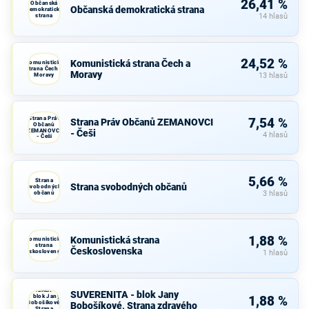
26,41 %
Občanská
Občanská demokratická strana
demokratická
strana
14 hlasů
24,52 %
Komunistická strana Čech a
Komunistická
strana Čech a
Moravy
Moravy
13 hlasů
Strana Práv
7,54 %
Strana Práv Občanů ZEMANOVCI
Občanů
ZEMANOVCI
- Češi
4 hlasů
- Češi
5,66 %
Strana
Strana svobodných občanů
svobodných
občanů
3 hlasů
1,88 %
Komunistická strana
Komunistická
strana
Československa
Československa
1 hlasů
SUVERENITA
SUVERENITA - blok Jany
- blok Jany
1,88 %
Bobošíkové,
Bobošíkové, Strana zdravého
Strana