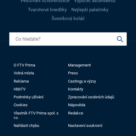
Pěstování lichořeřišnice
Výpočet ascendentu
Tvarohové knedlíky
Nejlepší palačinky
Švestkový koláč
O FTV Prima
Management
Volná místa
Press
Reklama
Castingy a výzvy
HbbTV
Kontakty
Podmínky užívání
Zpracování osobních údajů
Cookies
Nápověda
Vlastník FTV Prima spol. s
Redakce
r.o.
Nahlásit chybu
Nastavení soukromí