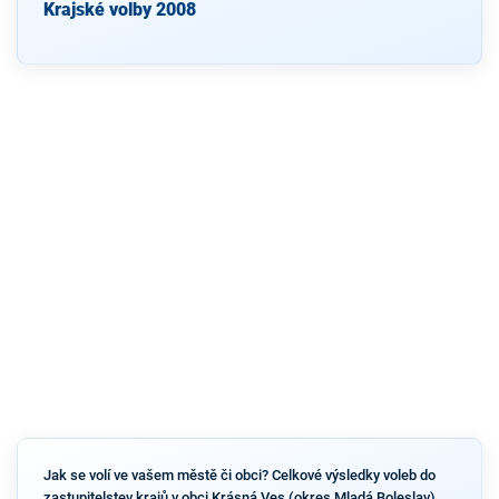
Krajské volby 2008
Jak se volí ve vašem městě či obci? Celkové výsledky voleb do
zastupitelstev krajů v obci Krásná Ves (okres Mladá Boleslav)