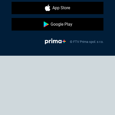
App Store
Google Play
© FTV Prima spol. s r.o.