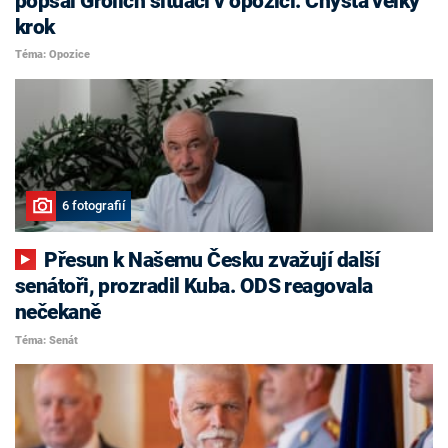
popsal Grolich situaci v opozici. Chystá velký
krok
Téma: Opozice
6 fotografií
Přesun k Našemu Česku zvažují další
senátoři, prozradil Kuba. ODS reagovala
nečekaně
Téma: Senát