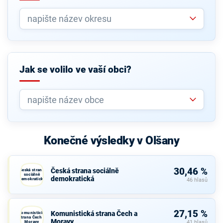
Jak se volilo ve vaší obci?
Konečné výsledky v Olšany
30,46 %
Česká strana sociálně
Česká strana
sociálně
demokratická
demokratická
46 hlasů
27,15 %
Komunistická strana Čech a
Komunistická
strana Čech a
Moravy
Moravy
41 hlasů