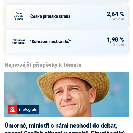
2,64 %
Česká
Česká pirátská strana
pirátská
strana
4 hlasů
1,98 %
"Sdružení
"Sdružení nestraníků"
nestraníků"
3 hlasů
Nejnovější příspěvky k tématu
8 fotografií
Úmorné, ministři s námi nechodí do debat,