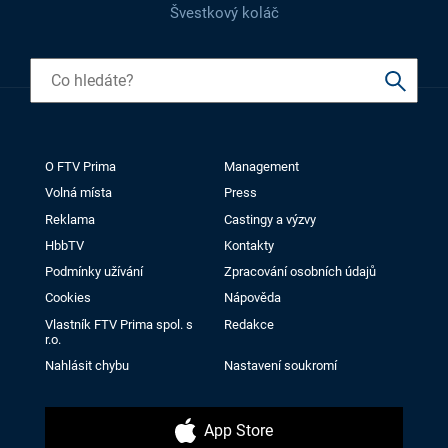
Švestkový koláč
O FTV Prima
Management
Volná místa
Press
Reklama
Castingy a výzvy
HbbTV
Kontakty
Podmínky užívání
Zpracování osobních údajů
Cookies
Nápověda
Vlastník FTV Prima spol. s
Redakce
r.o.
Nahlásit chybu
Nastavení soukromí
App Store