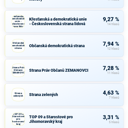
Křesťanská a
9,27 %
Křesťanská a demokratická unie
demokratická
unie -
- Československá strana lidová
Československá
14 hlasů
strana lidová
7,94 %
Občanská
Občanská demokratická strana
demokratická
strana
12 hlasů
7,28 %
Strana Práv
Strana Práv Občanů ZEMANOVCI
Občanů
ZEMANOVCI
11 hlasů
4,63 %
Strana
Strana zelených
zelených
7 hlasů
TOP 09 a
3,31 %
TOP 09 a Starostové pro
Starostové
pro
Jihomoravský kraj
Jihomoravský
5 hlasů
kraj