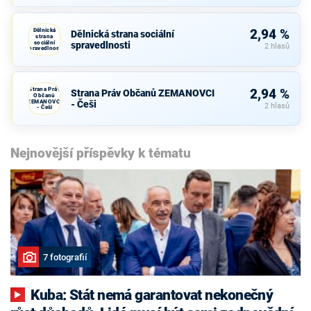
Dělnická
2,94 %
Dělnická strana sociální
strana
sociální
spravedlnosti
2 hlasů
spravedlnosti
Strana Práv
2,94 %
Strana Práv Občanů ZEMANOVCI
Občanů
ZEMANOVCI
- Češi
2 hlasů
- Češi
Nejnovější příspěvky k tématu
7 fotografií
Kuba: Stát nemá garantovat nekonečný