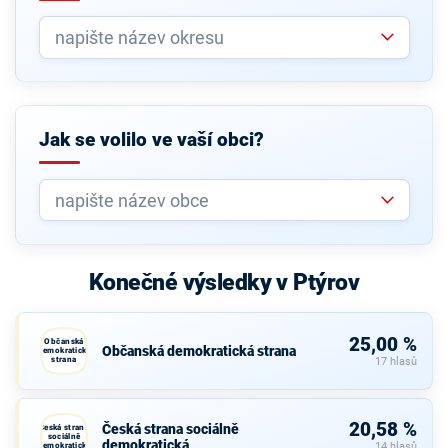
Jak se volilo ve vaší obci?
Konečné výsledky v Ptýrov
25,00 %
Občanská
Občanská demokratická strana
demokratická
strana
17 hlasů
20,58 %
Česká strana sociálně
Česká strana
sociálně
demokratická
demokratická
14 hlasů