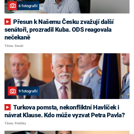
6 fotografií
Přesun k Našemu Česku zvažují další
senátoři, prozradil Kuba. ODS reagovala
nečekaně
Téma: Senát
9 fotografií
Turkova pomsta, nekonfliktní Havlíček i
návrat Klause. Kdo může vyzvat Petra Pavla?
Téma: Politika