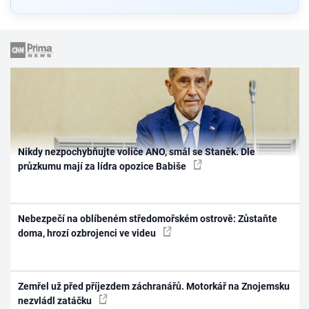
Nikdy nezpochybňujte voliče ANO, smál se Staněk. Dle
průzkumu mají za lídra opozice Babiše
Nebezpečí na oblíbeném středomořském ostrově: Zůstaňte
doma, hrozí ozbrojenci ve videu
Zemřel už před příjezdem záchranářů. Motorkář na Znojemsku
nezvládl zatáčku