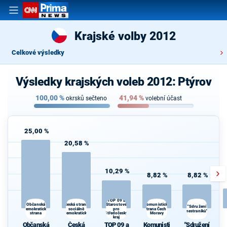
Krajské volby 2012
Celkové výsledky
Výsledky krajských voleb 2012: Ptýrov
100,00
%
41,94
%
okrsků sečteno
volební účast
25,00 %
20,58 %
10,29 %
8,82 %
8,82 %
TOP 09 a
Česká strana
Komunistická
Občanská
Starostové
"Sdružení
demokratická
sociálně
pro
strana Čech a
nestraníků"
strana
demokratická
Středočeský
Moravy
kraj
Občanská
Česká
TOP 09 a
Komunisti
"Sdružení