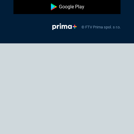
Google Play
© FTV Prima spol. s r.o.