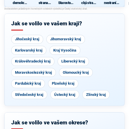
demokrati
strana
Starostové
cká strana
nestraníků
cká strana
sociálně
pro
Čech a
"
demokrati
Středočes
Moravy
cká
ký kraj
Jak se volilo ve vašem kraji?
Jihočeský kraj
Jihomoravský kraj
Karlovarský kraj
Kraj Vysočina
Královéhradecký kraj
Liberecký kraj
Moravskoslezský kraj
Olomoucký kraj
Pardubický kraj
Plzeňský kraj
Středočeský kraj
Ústecký kraj
Zlínský kraj
Jak se volilo ve vašem okrese?