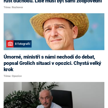
růst důchodů. Lidé musí být sami zodpovědní
Téma: Rozhovor
8 fotografií
Úmorné, ministři s námi nechodí do debat,
popsal Grolich situaci v opozici. Chystá velký
krok
Téma: Opozice