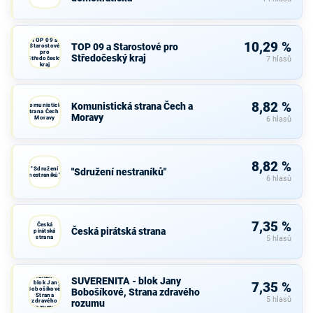
TOP 09 a
10,29 %
TOP 09 a Starostové pro
Starostové
pro
Středočeský kraj
Středočeský
7 hlasů
kraj
8,82 %
Komunistická strana Čech a
Komunistická
strana Čech a
Moravy
Moravy
6 hlasů
8,82 %
"Sdružení
"Sdružení nestraníků"
nestraníků"
6 hlasů
7,35 %
Česká
Česká pirátská strana
pirátská
strana
5 hlasů
SUVERENITA
SUVERENITA - blok Jany
- blok Jany
7,35 %
Bobošíkové,
Bobošíkové, Strana zdravého
Strana
5 hlasů
zdravého
rozumu
rozumu