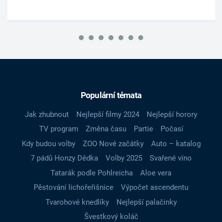
Populární témata
Jak zhubnout
Nejlepší filmy 2024
Nejlepší horory
TV program
Změna času
Partie
Počasí
Kdy budou volby
ZOO Nové začátky
Auto – katalog
7 pádů Honzy Dědka
Volby 2025
Svařené víno
Tatarák podle Pohlreicha
Aloe vera
Pěstování lichořeřišnice
Výpočet ascendentu
Tvarohové knedlíky
Nejlepší palačinky
Švestkový koláč