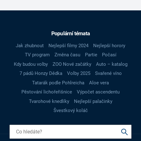
Populární témata
Jak zhubnout
Nejlepší filmy 2024
Nejlepší horory
TV program
Změna času
Partie
Počasí
Kdy budou volby
ZOO Nové začátky
Auto – katalog
7 pádů Honzy Dědka
Volby 2025
Svařené víno
Tatarák podle Pohlreicha
Aloe vera
Pěstování lichořeřišnice
Výpočet ascendentu
Tvarohové knedlíky
Nejlepší palačinky
Švestkový koláč