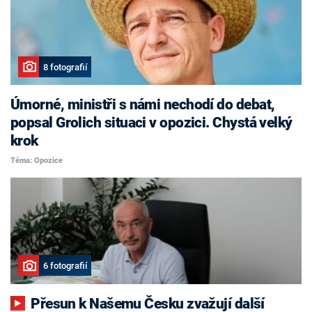
8 fotografií
Úmorné, ministři s námi nechodí do debat,
popsal Grolich situaci v opozici. Chystá velký
krok
Téma: Opozice
6 fotografií
Přesun k Našemu Česku zvažují další