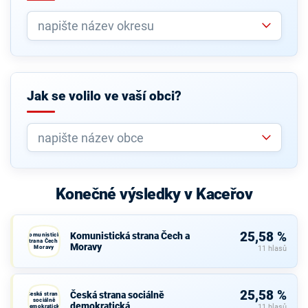
Jak se volilo ve vaší obci?
Konečné výsledky v Kaceřov
25,58 %
Komunistická strana Čech a
Komunistická
strana Čech a
Moravy
Moravy
11 hlasů
25,58 %
Česká strana sociálně
Česká strana
sociálně
demokratická
demokratická
11 hlasů