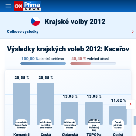
Krajské volby 2012
Celkové výsledky
Výsledky krajských voleb 2012: Kaceřov
100,00
%
45,45
%
okrsků sečteno
volební účast
25,58 %
25,58 %
13,95 %
13,95 %
11,62 %
TOP 09 a
Česká strana
Starostové
Komunistická
Občanská
Česká
strana Čech a
sociálně
demokratická
pro
pirátská
Moravy
demokratická
strana
Plzeňský
strana
kraj
Komunisti
Česká
Občanská
TOP 09 a
Česká