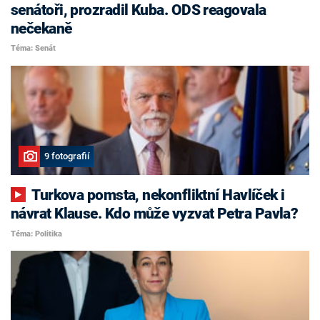
senátoři, prozradil Kuba. ODS reagovala
nečekaně
Téma: Senát
9 fotografií
Turkova pomsta, nekonfliktní Havlíček i
návrat Klause. Kdo může vyzvat Petra Pavla?
Téma: Politika