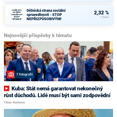
Dělnická strana sociální
Dělnická strana
2,32 %
sociální
spravedlnosti - STOP
spravedlnosti -
STOP
1 hlasů
NEPŘIZPŮSOBIVÝM!
NEPŘIZPŮSOBIVÝM!
Nejnovější příspěvky k tématu
7 fotografií
Kuba: Stát nemá garantovat nekonečný
růst důchodů. Lidé musí být sami zodpovědní
Téma: Rozhovor