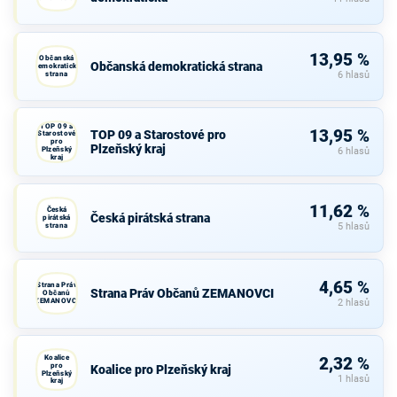
13,95 %
Občanská
Občanská demokratická strana
demokratická
strana
6 hlasů
TOP 09 a
13,95 %
TOP 09 a Starostové pro
Starostové
pro
Plzeňský kraj
Plzeňský
6 hlasů
kraj
11,62 %
Česká
Česká pirátská strana
pirátská
strana
5 hlasů
4,65 %
Strana Práv
Strana Práv Občanů ZEMANOVCI
Občanů
ZEMANOVCI
2 hlasů
Koalice
2,32 %
pro
Koalice pro Plzeňský kraj
Plzeňský
1 hlasů
kraj