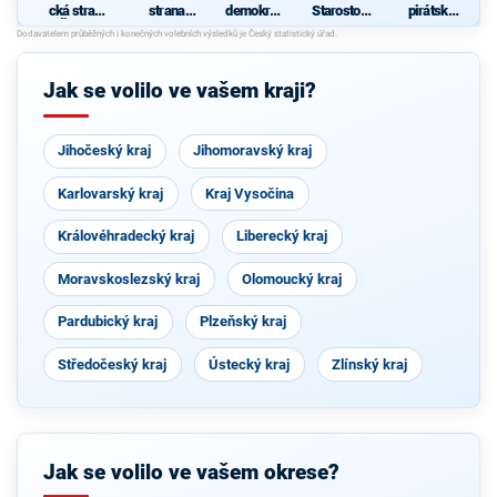
cká strana
strana
demokrati
Starostové
pirátská
Čech a
sociálně
cká strana
pro
strana
Moravy
demokrati
Plzeňský
cká
kraj
Jak se volilo ve vašem kraji?
Jihočeský kraj
Jihomoravský kraj
Karlovarský kraj
Kraj Vysočina
Královéhradecký kraj
Liberecký kraj
Moravskoslezský kraj
Olomoucký kraj
Pardubický kraj
Plzeňský kraj
Středočeský kraj
Ústecký kraj
Zlínský kraj
Jak se volilo ve vašem okrese?