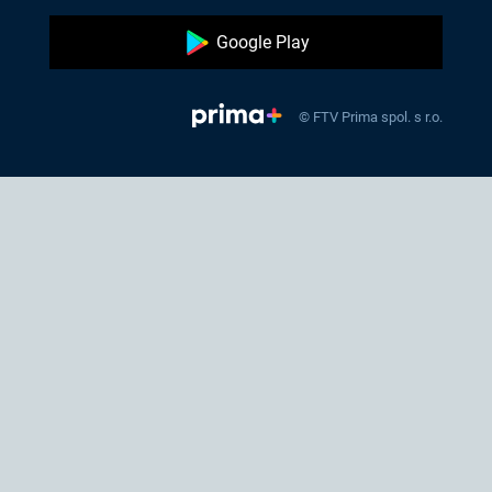
Google Play
© FTV Prima spol. s r.o.