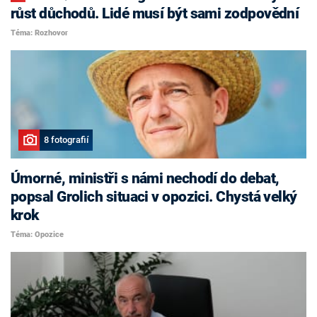
růst důchodů. Lidé musí být sami zodpovědní
Téma: Rozhovor
8 fotografií
Úmorné, ministři s námi nechodí do debat,
popsal Grolich situaci v opozici. Chystá velký
krok
Téma: Opozice