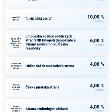
10,00 %
"JIHOČEŠI
"JIHOČEŠI 2012"
2012"
5 hlasů
Jihočeská
koalice
Jihočeská koalice politických
politických
stran SNK
6,00 %
stran SNK Evropští demokraté a
Evropští
demokraté a
Strany soukromníků České
3 hlasů
Strany
republiky
soukromníků
České
republiky
4,00 %
Občanská
Občanská demokratická strana
demokratická
strana
2 hlasů
4,00 %
Česká
Česká pirátská strana
pirátská
strana
2 hlasů
4,00 %
Strana
Strana svobodných občanů
svobodných
občanů
2 hlasů