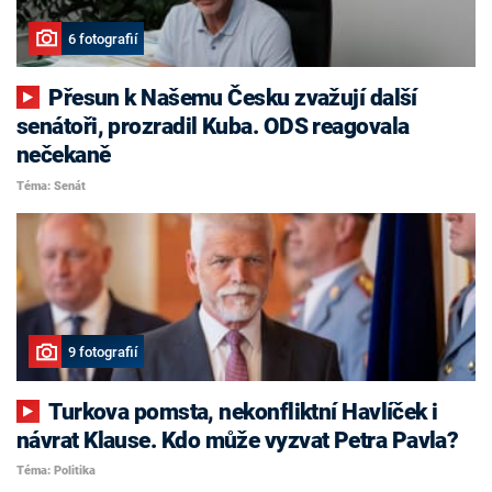
6 fotografií
Přesun k Našemu Česku zvažují další
senátoři, prozradil Kuba. ODS reagovala
nečekaně
Téma: Senát
9 fotografií
Turkova pomsta, nekonfliktní Havlíček i
návrat Klause. Kdo může vyzvat Petra Pavla?
Téma: Politika