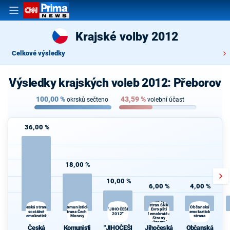
Krajské volby 2012
Celkové výsledky
Výsledky krajských voleb 2012: Přeborov
100,00
%
43,59
%
okrsků sečteno
volební účast
36,00 %
18,00 %
10,00 %
6,00 %
4,00 %
Jihočeská
koalice
politických
stran SNK
Komunistická
Česká strana
Občanská
"JIHOČEŠI
Evropští
sociálně
strana Čech a
demokratická
2012"
demokraté a
demokratická
Moravy
strana
Strany
soukromníků
Česká
Komunisti
"JIHOČEŠI
Jihočeská
Občanská
České