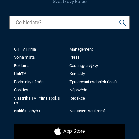
Švestkový koláč
O FTV Prima
Management
Volná místa
Press
Reklama
Castingy a výzvy
HbbTV
Kontakty
Podmínky užívání
Zpracování osobních údajů
Cookies
Nápověda
Vlastník FTV Prima spol. s
Redakce
r.o.
Nahlásit chybu
Nastavení soukromí
App Store