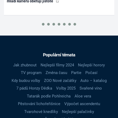
mladí kariéru obětují jistotě
Populární témata
Jak zhubnout
Nejlepší filmy 2024
Nejlepší horory
TV program
Změna času
Partie
Počasí
Kdy budou volby
ZOO Nové začátky
Auto – katalog
7 pádů Honzy Dědka
Volby 2025
Svařené víno
Tatarák podle Pohlreicha
Aloe vera
Pěstování lichořeřišnice
Výpočet ascendentu
Tvarohové knedlíky
Nejlepší palačinky