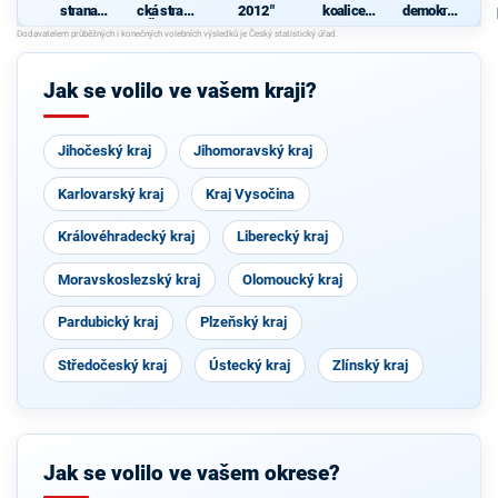
republiky
strana
cká strana
2012"
koalice
demokrati
sociálně
Čech a
politickýc
cká strana
demokrati
Moravy
h stran
cká
SNK
Evropští
Jak se volilo ve vašem kraji?
demokraté
a Strany
soukromní
ků České
Jihočeský kraj
Jihomoravský kraj
republiky
Karlovarský kraj
Kraj Vysočina
Královéhradecký kraj
Liberecký kraj
Moravskoslezský kraj
Olomoucký kraj
Pardubický kraj
Plzeňský kraj
Středočeský kraj
Ústecký kraj
Zlínský kraj
Jak se volilo ve vašem okrese?