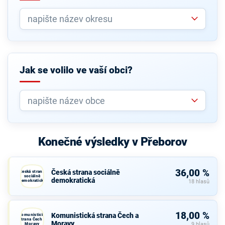
Jak se volilo ve vaší obci?
Konečné výsledky v Přeborov
36,00 %
Česká strana sociálně
Česká strana
sociálně
demokratická
demokratická
18 hlasů
18,00 %
Komunistická strana Čech a
Komunistická
strana Čech a
Moravy
Moravy
9 hlasů