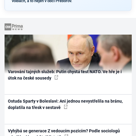
volbách, a to nejen v obci Přeborov.
Varování tajných služeb: Putin chystá test NATO. Ve hře je i
útok na české sousedy
Ostuda Sparty v Boleslavi: Ani jednou nevystřelila na bránu,
doplatila na třesk v sestavě
Vyhýbá se generace Z vedoucím pozicím? Podle sociologů