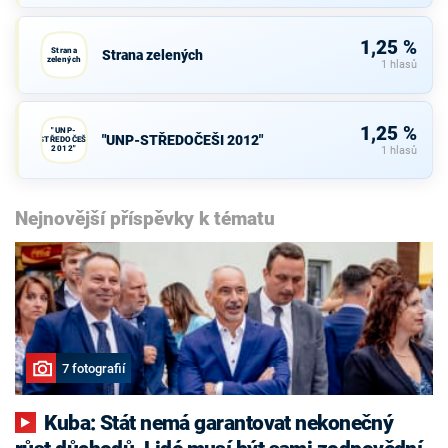
1,25 %
Strana
Strana zelených
zelených
1 hlasů
1,25 %
"UNP-
"UNP-STŘEDOČEŠI 2012"
STŘEDOČEŠI
2012"
1 hlasů
Nejnovější příspěvky k tématu
7 fotografií
Kuba: Stát nemá garantovat nekonečný