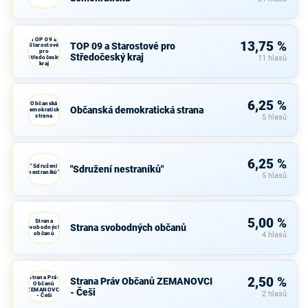
TOP 09 a
13,75 %
TOP 09 a Starostové pro
Starostové
pro
Středočeský kraj
Středočeský
11 hlasů
kraj
6,25 %
Občanská
Občanská demokratická strana
demokratická
strana
5 hlasů
6,25 %
"Sdružení
"Sdružení nestraníků"
nestraníků"
5 hlasů
5,00 %
Strana
Strana svobodných občanů
svobodných
občanů
4 hlasů
Strana Práv
2,50 %
Strana Práv Občanů ZEMANOVCI
Občanů
ZEMANOVCI
- Češi
2 hlasů
- Češi