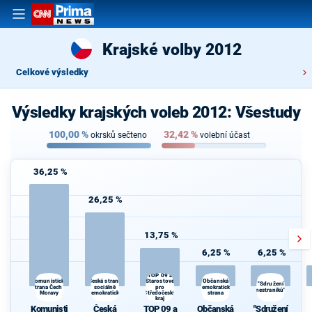
Krajské volby 2012
Celkové výsledky
Výsledky krajských voleb 2012: Všestudy
100,00
%
32,42
%
okrsků sečteno
volební účast
36,25 %
26,25 %
13,75 %
6,25 %
6,25 %
TOP 09 a
Česká strana
Občanská
Komunistická
Starostové
"Sdružení
strana Čech a
sociálně
pro
demokratická
nestraníků"
Moravy
demokratická
Středočeský
strana
kraj
Komunisti
Česká
TOP 09 a
Občanská
"Sdružení