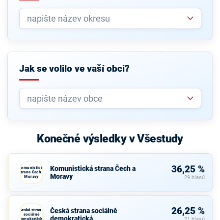
Jak se volilo ve vaší obci?
Konečné výsledky v Všestudy
36,25 %
Komunistická strana Čech a
Komunistická
strana Čech a
Moravy
Moravy
29 hlasů
26,25 %
Česká strana sociálně
Česká strana
sociálně
demokratická
demokratická
21 hlasů