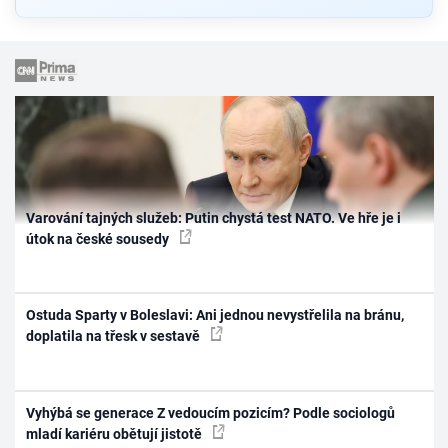
Varování tajných služeb: Putin chystá test NATO. Ve hře je i
útok na české sousedy
Ostuda Sparty v Boleslavi: Ani jednou nevystřelila na bránu,
doplatila na třesk v sestavě
Vyhýbá se generace Z vedoucím pozicím? Podle sociologů
mladí kariéru obětují jistotě