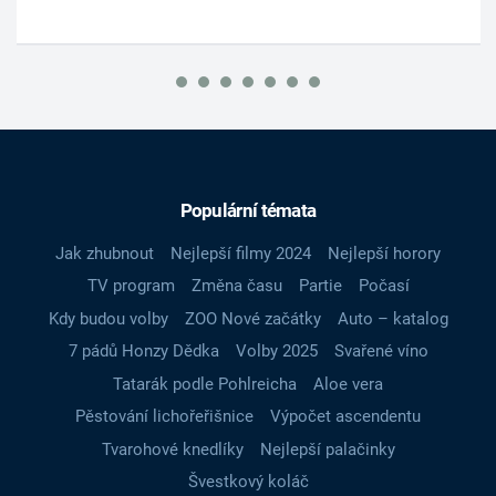
Populární témata
Jak zhubnout
Nejlepší filmy 2024
Nejlepší horory
TV program
Změna času
Partie
Počasí
Kdy budou volby
ZOO Nové začátky
Auto – katalog
7 pádů Honzy Dědka
Volby 2025
Svařené víno
Tatarák podle Pohlreicha
Aloe vera
Pěstování lichořeřišnice
Výpočet ascendentu
Tvarohové knedlíky
Nejlepší palačinky
Švestkový koláč