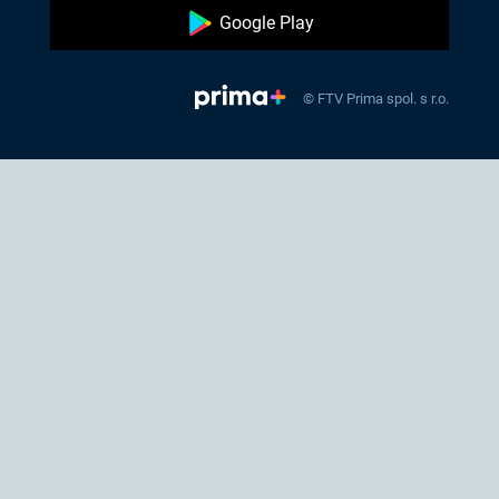
Google Play
© FTV Prima spol. s r.o.