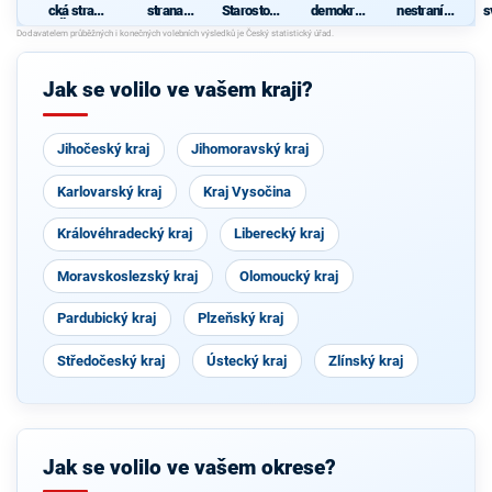
cká strana
strana
Starostové
demokrati
nestraníků
s
Čech a
sociálně
pro
cká strana
"
Moravy
demokrati
Středočes
cká
ký kraj
Jak se volilo ve vašem kraji?
Jihočeský kraj
Jihomoravský kraj
Karlovarský kraj
Kraj Vysočina
Královéhradecký kraj
Liberecký kraj
Moravskoslezský kraj
Olomoucký kraj
Pardubický kraj
Plzeňský kraj
Středočeský kraj
Ústecký kraj
Zlínský kraj
Jak se volilo ve vašem okrese?