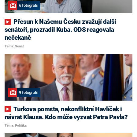
6 fotografií
Přesun k Našemu Česku zvažují další
senátoři, prozradil Kuba. ODS reagovala
nečekaně
Téma: Senát
9 fotografií
Turkova pomsta, nekonfliktní Havlíček i
návrat Klause. Kdo může vyzvat Petra Pavla?
Téma: Politika