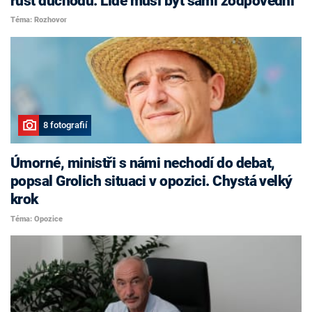
růst důchodů. Lidé musí být sami zodpovědní
Téma: Rozhovor
8 fotografií
Úmorné, ministři s námi nechodí do debat,
popsal Grolich situaci v opozici. Chystá velký
krok
Téma: Opozice