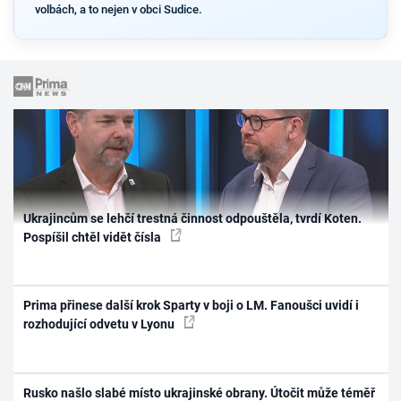
volbách, a to nejen v obci Sudice.
Ukrajincům se lehčí trestná činnost odpouštěla, tvrdí Koten.
Pospíšil chtěl vidět čísla
Prima přinese další krok Sparty v boji o LM. Fanoušci uvidí i
rozhodující odvetu v Lyonu
Rusko našlo slabé místo ukrajinské obrany. Útočit může téměř