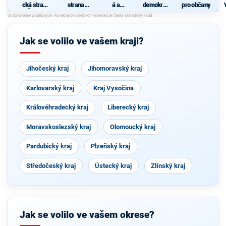
cká strana
strana
á a
demokrati
pro občany
Čech a
sociálně
demokrati
cká strana
Moravy
demokrati
cká unie -
cká
Českoslov
enská
Jak se volilo ve vašem kraji?
strana
lidová
Jihočeský kraj
Jihomoravský kraj
Karlovarský kraj
Kraj Vysočina
Královéhradecký kraj
Liberecký kraj
Moravskoslezský kraj
Olomoucký kraj
Pardubický kraj
Plzeňský kraj
Středočeský kraj
Ústecký kraj
Zlínský kraj
Jak se volilo ve vašem okrese?