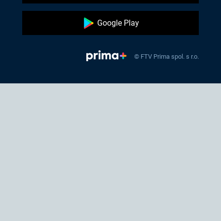
Google Play
© FTV Prima spol. s r.o.