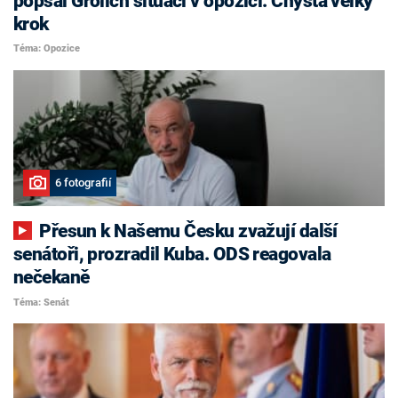
popsal Grolich situaci v opozici. Chystá velký
krok
Téma: Opozice
6 fotografií
Přesun k Našemu Česku zvažují další
senátoři, prozradil Kuba. ODS reagovala
nečekaně
Téma: Senát