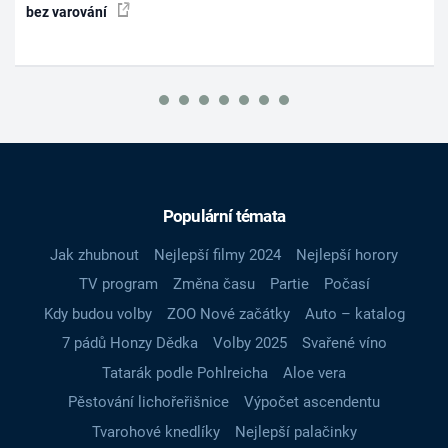
bez varování
Populární témata
Jak zhubnout
Nejlepší filmy 2024
Nejlepší horory
TV program
Změna času
Partie
Počasí
Kdy budou volby
ZOO Nové začátky
Auto – katalog
7 pádů Honzy Dědka
Volby 2025
Svařené víno
Tatarák podle Pohlreicha
Aloe vera
Pěstování lichořeřišnice
Výpočet ascendentu
Tvarohové knedlíky
Nejlepší palačinky