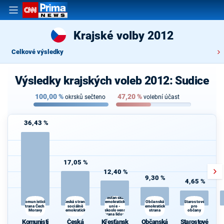
Krajské volby 2012
Celkové výsledky
Výsledky krajských voleb 2012: Sudice
100,00
%
47,20
%
okrsků sečteno
volební účast
36,43 %
17,05 %
12,40 %
9,30 %
4,65 %
Křesťanská a
Česká strana
Občanská
Komunistická
demokratická
Starostové
strana Čech a
sociálně
unie -
demokratická
pro
Moravy
demokratická
Československá
strana
občany
strana lidová
Komunisti
Česká
Křesťansk
Občanská
Starostové