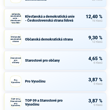
Křesťanská a
12,40 %
Křesťanská a demokratická unie
demokratická
unie -
- Československá strana lidová
Československá
16 hlasů
strana lidová
9,30 %
Občanská
Občanská demokratická strana
demokratická
strana
12 hlasů
4,65 %
Starostové
Starostové pro občany
pro
občany
6 hlasů
3,87 %
Pro
Pro Vysočinu
Vysočinu
5 hlasů
TOP 09 a
3,87 %
TOP 09 a Starostové pro
Starostové
pro
Vysočinu
5 hlasů
Vysočinu