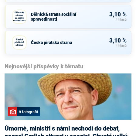
Dělnická
3,10 %
Dělnická strana sociální
strana
sociální
spravedlnosti
4 hlasů
spravedlnosti
3,10 %
Česká
Česká pirátská strana
pirátská
strana
4 hlasů
Nejnovější příspěvky k tématu
8 fotografií
Úmorné, ministři s námi nechodí do debat,