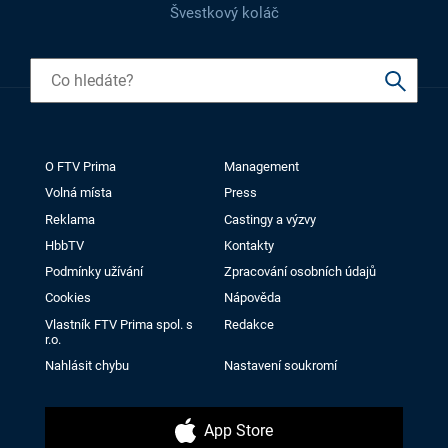
Švestkový koláč
O FTV Prima
Management
Volná místa
Press
Reklama
Castingy a výzvy
HbbTV
Kontakty
Podmínky užívání
Zpracování osobních údajů
Cookies
Nápověda
Vlastník FTV Prima spol. s
Redakce
r.o.
Nahlásit chybu
Nastavení soukromí
App Store