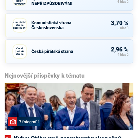
STOP
6 hlasů
NEPŘIZPŮSOBIVÝM!
NEPŘIZPŮSOBIVÝM!
3,70 %
Komunistická strana
Komunistická
strana
Československa
Československa
5 hlasů
2,96 %
Česká
Česká pirátská strana
pirátská
strana
4 hlasů
Nejnovější příspěvky k tématu
7 fotografií