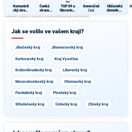
kraj
Komunisti
Česká
TOP 09 a
Severočeš
Občanská
H
cká strana
strana
Starostové
i.cz
demokrati
Čech a
sociálně
pro
cká strana
Moravy
demokrati
Ústecký
cká
kraj
Jak se volilo ve vašem kraji?
Jihočeský kraj
Jihomoravský kraj
Karlovarský kraj
Kraj Vysočina
Královéhradecký kraj
Liberecký kraj
Moravskoslezský kraj
Olomoucký kraj
Pardubický kraj
Plzeňský kraj
Středočeský kraj
Ústecký kraj
Zlínský kraj