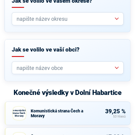
Jak se volilo ve vašem okrese?
Jak se volilo ve vaší obci?
Konečné výsledky v Dolní Habartice
39,25 %
Komunistická strana Čech a
Komunistická
strana Čech a
Moravy
Moravy
53 hlasů