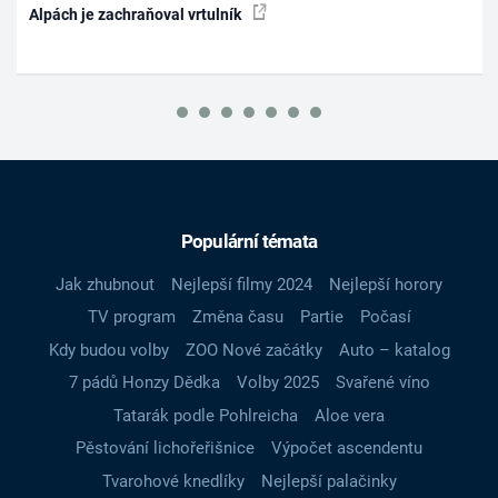
Alpách je zachraňoval vrtulník
Populární témata
Jak zhubnout
Nejlepší filmy 2024
Nejlepší horory
TV program
Změna času
Partie
Počasí
Kdy budou volby
ZOO Nové začátky
Auto – katalog
7 pádů Honzy Dědka
Volby 2025
Svařené víno
Tatarák podle Pohlreicha
Aloe vera
Pěstování lichořeřišnice
Výpočet ascendentu
Tvarohové knedlíky
Nejlepší palačinky