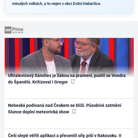
minulých volbách, a to nejen v obci Dolní Habartice.
Ultralevicový Sánchez je žábou na prameni, pustil se Vondra
do Španělů. Kritizoval i Gregor
Nebeská podívaná nad Českem se blíží. Působivé zatmění
Slunce doplní meteorická show
Češi slepě věřili aplikaci a přecenili síly, píší v Rakousku. V