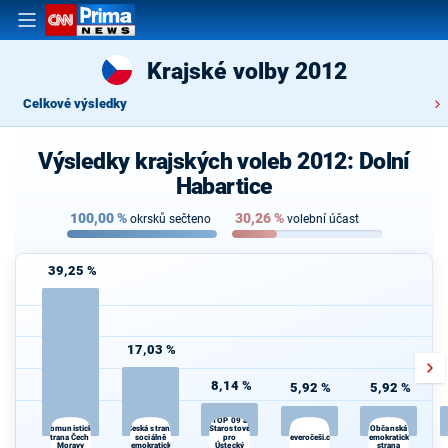
Krajské volby 2012
Celkové výsledky
Výsledky krajských voleb 2012: Dolní
Habartice
100,00
%
30,26
%
okrsků sečteno
volební účast
39,25 %
17,03 %
8,14 %
5,92 %
5,92 %
TOP 09 a
Česká strana
Komunistická
Starostové
Občanská
strana Čech a
sociálně
pro
Severočeši.cz
demokratická
Moravy
demokratická
Ústecký
strana