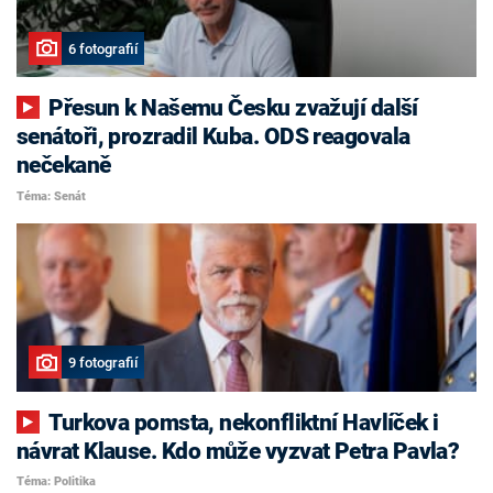
6 fotografií
Přesun k Našemu Česku zvažují další
senátoři, prozradil Kuba. ODS reagovala
nečekaně
Téma: Senát
9 fotografií
Turkova pomsta, nekonfliktní Havlíček i
návrat Klause. Kdo může vyzvat Petra Pavla?
Téma: Politika