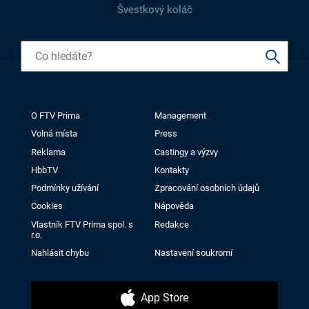
Švestkový koláč
O FTV Prima
Management
Volná místa
Press
Reklama
Castingy a výzvy
HbbTV
Kontakty
Podmínky užívání
Zpracování osobních údajů
Cookies
Nápověda
Vlastník FTV Prima spol. s
Redakce
r.o.
Nahlásit chybu
Nastavení soukromí
App Store