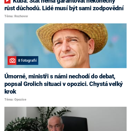
Kuba: Stát nemá garantovat nekonečný
růst důchodů. Lidé musí být sami zodpovědní
Téma: Rozhovor
8 fotografií
Úmorné, ministři s námi nechodí do debat,
popsal Grolich situaci v opozici. Chystá velký
krok
Téma: Opozice