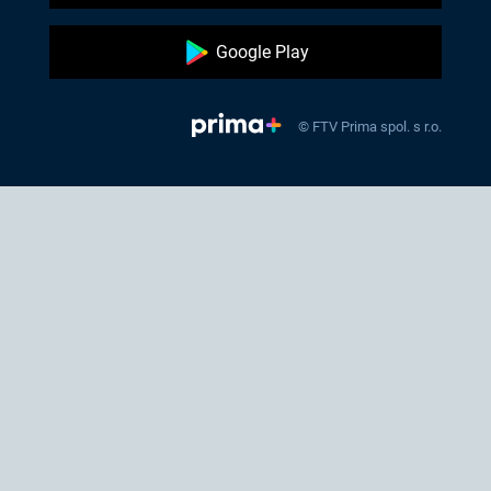
Google Play
© FTV Prima spol. s r.o.