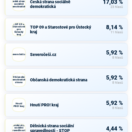
17,03 %
Česká strana sociálně
Česká strana
sociálně
demokratická
demokratická
23 hlasů
TOP 09 a
8,14 %
TOP 09 a Starostové pro Ústecký
Starostové
pro
kraj
Ústecký
11 hlasů
kraj
5,92 %
Severočeši.cz
Severočeši.cz
8 hlasů
5,92 %
Občanská
Občanská demokratická strana
demokratická
strana
8 hlasů
5,92 %
Hnutí
Hnutí PRO! kraj
PRO! kraj
8 hlasů
Dělnická strana sociální
Dělnická strana
4,44 %
sociální
spravedlnosti - STOP
spravedlnosti -