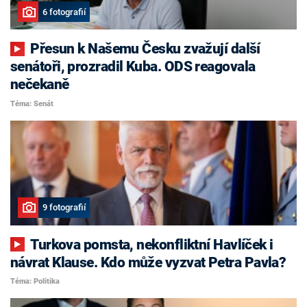
6 fotografií
Přesun k Našemu Česku zvažují další
senátoři, prozradil Kuba. ODS reagovala
nečekaně
Téma: Senát
9 fotografií
Turkova pomsta, nekonfliktní Havlíček i
návrat Klause. Kdo může vyzvat Petra Pavla?
Téma: Politika