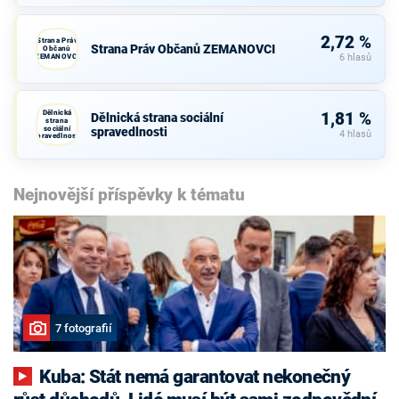
2,72 %
Strana Práv
Strana Práv Občanů ZEMANOVCI
Občanů
ZEMANOVCI
6 hlasů
Dělnická
1,81 %
Dělnická strana sociální
strana
sociální
spravedlnosti
4 hlasů
spravedlnosti
Nejnovější příspěvky k tématu
7 fotografií
Kuba: Stát nemá garantovat nekonečný