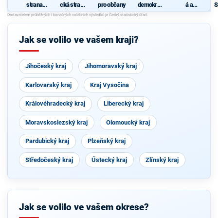
strana
cká strana
pro občany
demokrati
á a
S
sociálně
Čech a
cká strana
demokrati
demokrati
Moravy
cká unie -
cká
Českoslov
enská
Jak se volilo ve vašem kraji?
strana
lidová
Jihočeský kraj
Jihomoravský kraj
Karlovarský kraj
Kraj Vysočina
Královéhradecký kraj
Liberecký kraj
Moravskoslezský kraj
Olomoucký kraj
Pardubický kraj
Plzeňský kraj
Středočeský kraj
Ústecký kraj
Zlínský kraj
Jak se volilo ve vašem okrese?