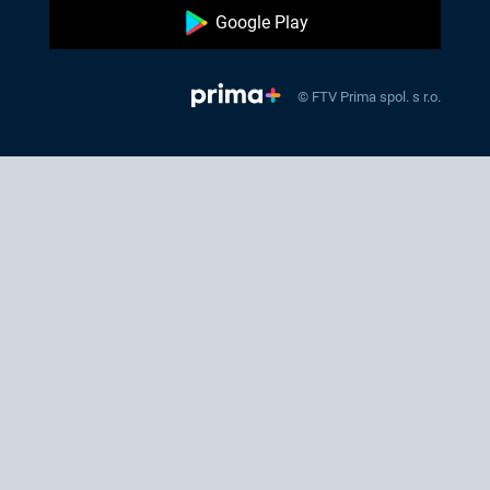
Google Play
© FTV Prima spol. s r.o.