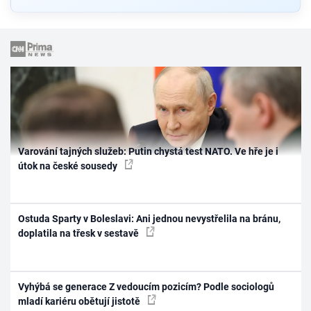
Varování tajných služeb: Putin chystá test NATO. Ve hře je i
útok na české sousedy
Ostuda Sparty v Boleslavi: Ani jednou nevystřelila na bránu,
doplatila na třesk v sestavě
Vyhýbá se generace Z vedoucím pozicím? Podle sociologů
mladí kariéru obětují jistotě