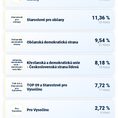
11,36 %
Starostové
Starostové pro občany
pro
občany
25 hlasů
9,54 %
Občanská
Občanská demokratická strana
demokratická
strana
21 hlasů
Křesťanská a
8,18 %
Křesťanská a demokratická unie
demokratická
unie -
- Československá strana lidová
Československá
18 hlasů
strana lidová
TOP 09 a
7,72 %
TOP 09 a Starostové pro
Starostové
pro
Vysočinu
17 hlasů
Vysočinu
2,72 %
Pro
Pro Vysočinu
Vysočinu
6 hlasů