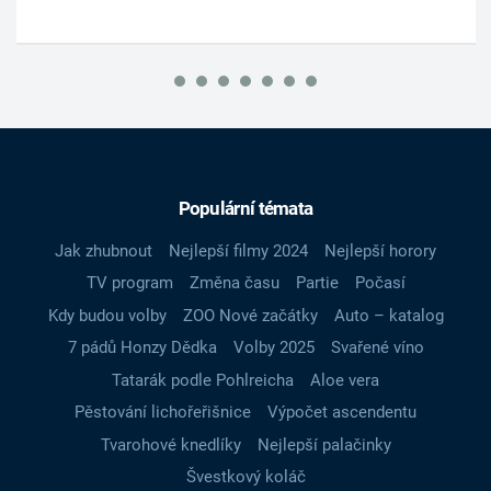
Populární témata
Jak zhubnout
Nejlepší filmy 2024
Nejlepší horory
TV program
Změna času
Partie
Počasí
Kdy budou volby
ZOO Nové začátky
Auto – katalog
7 pádů Honzy Dědka
Volby 2025
Svařené víno
Tatarák podle Pohlreicha
Aloe vera
Pěstování lichořeřišnice
Výpočet ascendentu
Tvarohové knedlíky
Nejlepší palačinky
Švestkový koláč