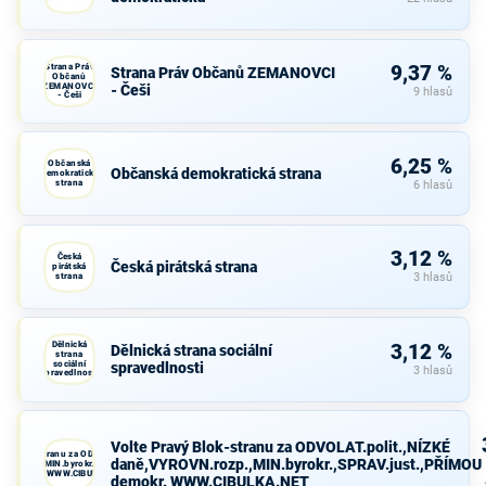
Strana Práv
9,37 %
Strana Práv Občanů ZEMANOVCI
Občanů
ZEMANOVCI
- Češi
9 hlasů
- Češi
6,25 %
Občanská
Občanská demokratická strana
demokratická
strana
6 hlasů
3,12 %
Česká
Česká pirátská strana
pirátská
strana
3 hlasů
Dělnická
3,12 %
Dělnická strana sociální
strana
sociální
spravedlnosti
3 hlasů
spravedlnosti
Volte Pravý Blok-stranu za ODVOLAT.polit.,NÍZKÉ
avý Blok-stranu za ODVOLAT.polit.,NÍZKÉ
daně,VYROVN.rozp.,MIN.byrokr.,SPRAV.just.,PŘÍMOU
VN.rozp.,MIN.byrokr.,SPRAV.just.,PŘÍMOU
demokr. WWW.CIBULKA.NET
demokr. WWW.CIBULKA.NET