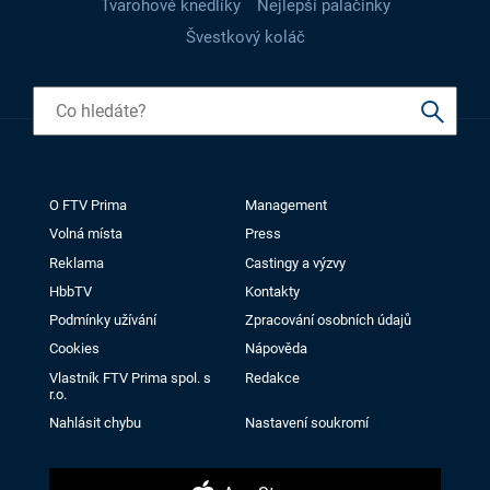
Tvarohové knedlíky
Nejlepší palačinky
Švestkový koláč
O FTV Prima
Management
Volná místa
Press
Reklama
Castingy a výzvy
HbbTV
Kontakty
Podmínky užívání
Zpracování osobních údajů
Cookies
Nápověda
Vlastník FTV Prima spol. s
Redakce
r.o.
Nahlásit chybu
Nastavení soukromí