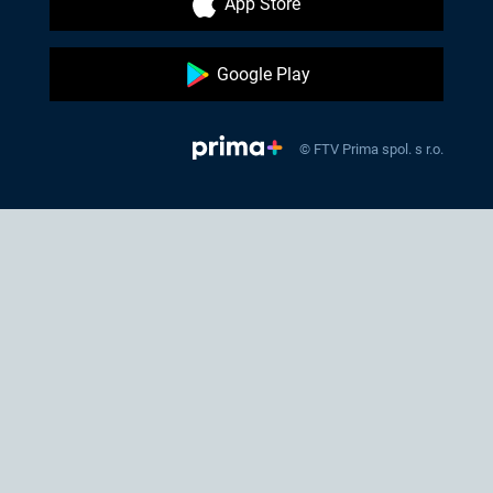
App Store
Google Play
© FTV Prima spol. s r.o.