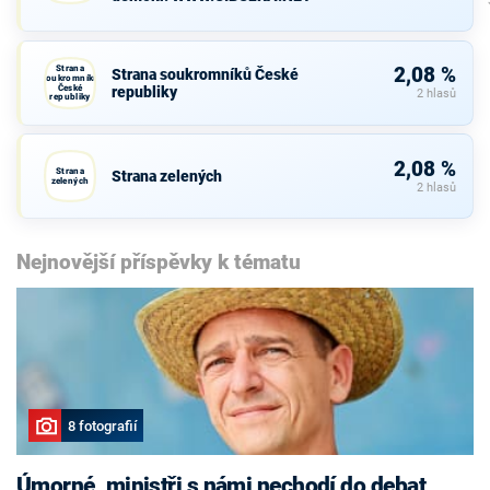
Strana
2,08 %
Strana soukromníků České
soukromníků
České
republiky
2 hlasů
republiky
2,08 %
Strana
Strana zelených
zelených
2 hlasů
Nejnovější příspěvky k tématu
8 fotografií
Úmorné, ministři s námi nechodí do debat,