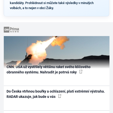
kandidáty. Prohlédnout si můžete také výsledky v minulých
volbách, a to nejen v obci Žáky.
CNN: USA už vystřílely většinu raket svého klíčového
obranného systému. Nahradit je potrvá roky
Do Česka vtrhnou bouřky a ochlazení, platí extrémní výstraha.
RADAR ukazuje, jak bude u vás