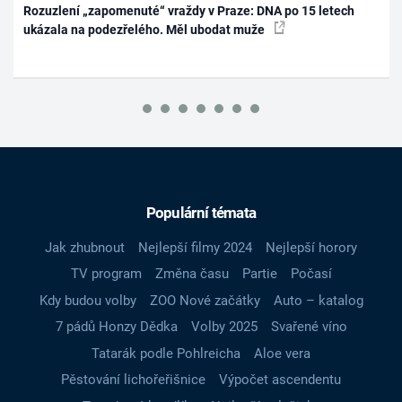
Rozuzlení „zapomenuté“ vraždy v Praze: DNA po 15 letech
ukázala na podezřelého. Měl ubodat muže
Populární témata
Jak zhubnout
Nejlepší filmy 2024
Nejlepší horory
TV program
Změna času
Partie
Počasí
Kdy budou volby
ZOO Nové začátky
Auto – katalog
7 pádů Honzy Dědka
Volby 2025
Svařené víno
Tatarák podle Pohlreicha
Aloe vera
Pěstování lichořeřišnice
Výpočet ascendentu