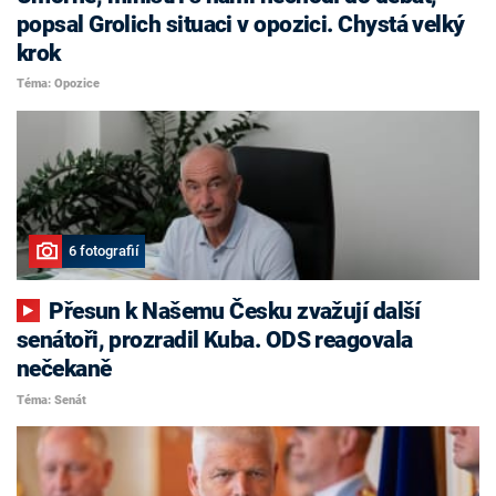
popsal Grolich situaci v opozici. Chystá velký
krok
Téma: Opozice
6 fotografií
Přesun k Našemu Česku zvažují další
senátoři, prozradil Kuba. ODS reagovala
nečekaně
Téma: Senát