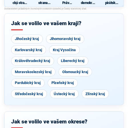
cká strana
strana
Práv
demokrati
pirátská
Čech a
sociálně
Občanů
cká strana
strana
Moravy
demokrati
ZEMANO
cká
VCI - Češi
Jak se volilo ve vašem kraji?
Jihočeský kraj
Jihomoravský kraj
Karlovarský kraj
Kraj Vysočina
Královéhradecký kraj
Liberecký kraj
Moravskoslezský kraj
Olomoucký kraj
Pardubický kraj
Plzeňský kraj
Středočeský kraj
Ústecký kraj
Zlínský kraj
Jak se volilo ve vašem okrese?