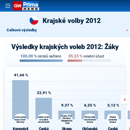
Krajské volby 2012
Celkové výsledky
Výsledky krajských voleb 2012: Žáky
100,00
%
35,23
%
okrsků sečteno
volební účast
41,66 %
22,91 %
9,37 %
6,25 %
3,12 %
Strana Práv
Česká strana
Občanská
Komunistická
Česká
Občanů
strana Čech a
sociálně
demokratická
pirátská
ZEMANOVCI
Moravy
demokratická
strana
strana
- Češi
s
Komunisti
Česká
Strana
Občanská
Česká