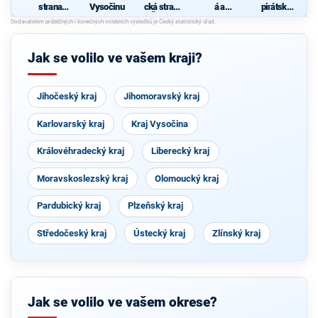
strana
Vysočinu
cká strana
á a
pirátská
sociálně
Čech a
demokrati
strana
demokrati
Moravy
cká unie -
cká
Českoslov
enská
Jak se volilo ve vašem kraji?
strana
lidová
Jihočeský kraj
Jihomoravský kraj
Karlovarský kraj
Kraj Vysočina
Královéhradecký kraj
Liberecký kraj
Moravskoslezský kraj
Olomoucký kraj
Pardubický kraj
Plzeňský kraj
Středočeský kraj
Ústecký kraj
Zlínský kraj
Jak se volilo ve vašem okrese?