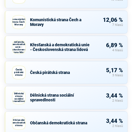
12,06 %
Komunistická strana Čech a
Komunistická
strana Čech a
Moravy
Moravy
7 hlasů
Křesťanská a
6,89 %
Křesťanská a demokratická unie
demokratická
unie -
- Československá strana lidová
Československá
4 hlasů
strana lidová
5,17 %
Česká
Česká pirátská strana
pirátská
strana
3 hlasů
Dělnická
3,44 %
Dělnická strana sociální
strana
sociální
spravedlnosti
2 hlasů
spravedlnosti
3,44 %
Občanská
Občanská demokratická strana
demokratická
strana
2 hlasů