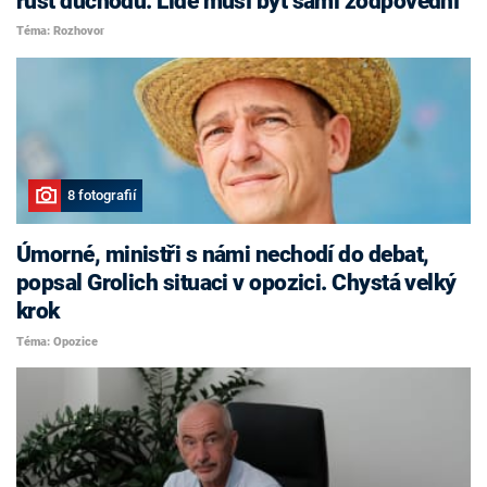
růst důchodů. Lidé musí být sami zodpovědní
Téma: Rozhovor
8 fotografií
Úmorné, ministři s námi nechodí do debat,
popsal Grolich situaci v opozici. Chystá velký
krok
Téma: Opozice