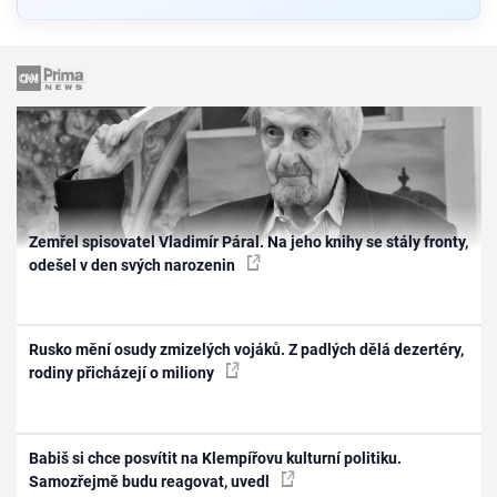
Zemřel spisovatel Vladimír Páral. Na jeho knihy se stály fronty,
odešel v den svých narozenin
Rusko mění osudy zmizelých vojáků. Z padlých dělá dezertéry,
rodiny přicházejí o miliony
Babiš si chce posvítit na Klempířovu kulturní politiku.
Samozřejmě budu reagovat, uvedl