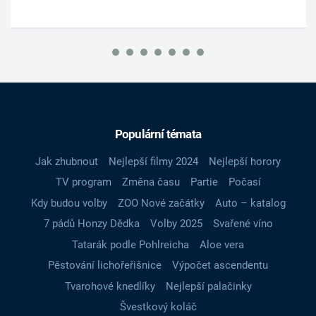
Populární témata
Jak zhubnout
Nejlepší filmy 2024
Nejlepší horory
TV program
Změna času
Partie
Počasí
Kdy budou volby
ZOO Nové začátky
Auto – katalog
7 pádů Honzy Dědka
Volby 2025
Svařené víno
Tatarák podle Pohlreicha
Aloe vera
Pěstování lichořeřišnice
Výpočet ascendentu
Tvarohové knedlíky
Nejlepší palačinky
Švestkový koláč