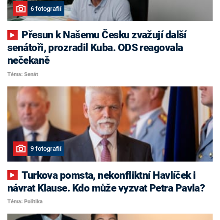
6 fotografií
Přesun k Našemu Česku zvažují další
senátoři, prozradil Kuba. ODS reagovala
nečekaně
Téma: Senát
9 fotografií
Turkova pomsta, nekonfliktní Havlíček i
návrat Klause. Kdo může vyzvat Petra Pavla?
Téma: Politika