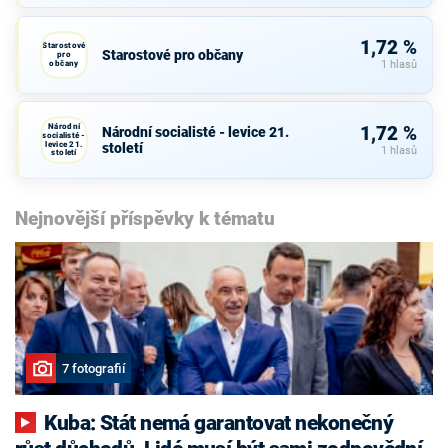
1,72 %
Starostové
Starostové pro občany
pro
občany
1 hlasů
Národní
1,72 %
Národní socialisté - levice 21.
socialisté -
levice 21.
století
1 hlasů
století
Nejnovější příspěvky k tématu
7 fotografií
Kuba: Stát nemá garantovat nekonečný