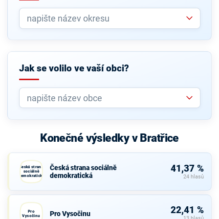
Jak se volilo ve vaší obci?
Konečné výsledky v Bratřice
41,37 %
Česká strana sociálně
Česká strana
sociálně
demokratická
demokratická
24 hlasů
22,41 %
Pro
Pro Vysočinu
Vysočinu
13 hlasů