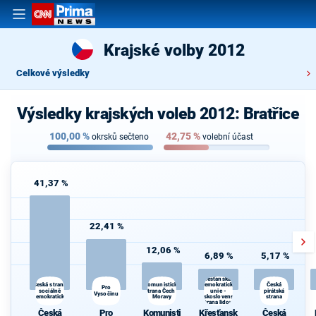
Krajské volby 2012
Celkové výsledky
Výsledky krajských voleb 2012: Bratřice
100,00
%
42,75
%
okrsků sečteno
volební účast
41,37 %
22,41 %
12,06 %
6,89 %
5,17 %
Křesťanská a
demokratická
Česká strana
Komunistická
Česká
Pro
sociálně
strana Čech a
unie -
pirátská
Vysočinu
demokratická
Moravy
Československá
strana
s
strana lidová
Česká
Pro
Komunisti
Křesťansk
Česká