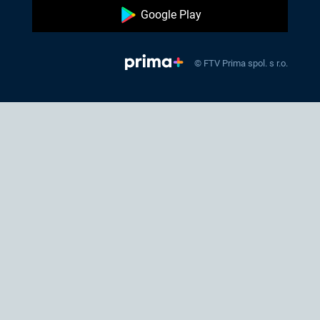
Google Play
© FTV Prima spol. s r.o.