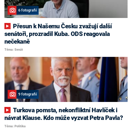
6 fotografií
Přesun k Našemu Česku zvažují další
senátoři, prozradil Kuba. ODS reagovala
nečekaně
Téma: Senát
9 fotografií
Turkova pomsta, nekonfliktní Havlíček i
návrat Klause. Kdo může vyzvat Petra Pavla?
Téma: Politika