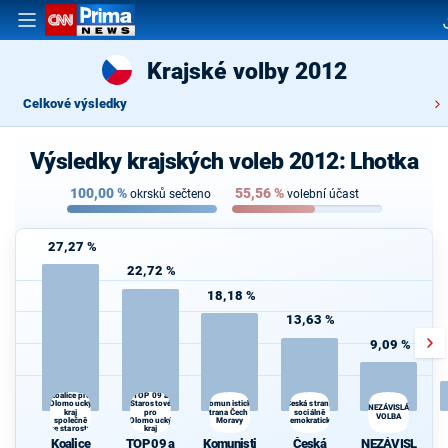
Krajské volby 2012
Celkové výsledky
Výsledky krajských voleb 2012: Lhotka
100,00
%
55,56
%
okrsků sečteno
volební účast
27,27 %
22,72 %
18,18 %
13,63 %
9,09 %
TOP 09 a
Koalice pro
Starostové
Česká strana
Olomoucký
Komunistická
NEZÁVISLÁ
kraj
pro
strana Čech a
sociálně
VOLBA
společně
Olomoucký
Moravy
demokratická
se starosty
kraj
Koalice
TOP 09 a
Komunisti
Česká
NEZÁVISL