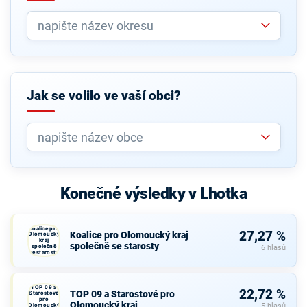
Jak se volilo ve vaší obci?
Konečné výsledky v Lhotka
Koalice pro
27,27 %
Koalice pro Olomoucký kraj
Olomoucký
kraj
společně se starosty
společně
6 hlasů
se starosty
TOP 09 a
22,72 %
TOP 09 a Starostové pro
Starostové
pro
Olomoucký kraj
Olomoucký
5 hlasů