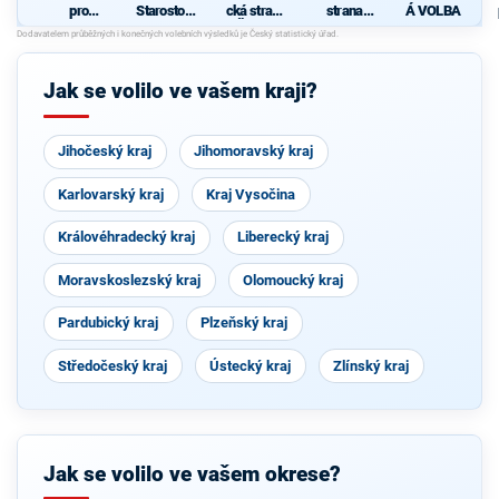
pro
Starostové
cká strana
strana
Á VOLBA
Olomouck
pro
Čech a
sociálně
ý kraj
Olomouck
Moravy
demokrati
společně
ý kraj
cká
se
Jak se volilo ve vašem kraji?
starosty
Jihočeský kraj
Jihomoravský kraj
Karlovarský kraj
Kraj Vysočina
Královéhradecký kraj
Liberecký kraj
Moravskoslezský kraj
Olomoucký kraj
Pardubický kraj
Plzeňský kraj
Středočeský kraj
Ústecký kraj
Zlínský kraj
Jak se volilo ve vašem okrese?