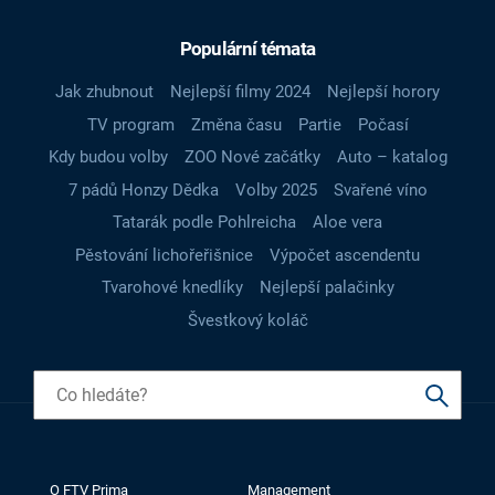
Populární témata
Jak zhubnout
Nejlepší filmy 2024
Nejlepší horory
TV program
Změna času
Partie
Počasí
Kdy budou volby
ZOO Nové začátky
Auto – katalog
7 pádů Honzy Dědka
Volby 2025
Svařené víno
Tatarák podle Pohlreicha
Aloe vera
Pěstování lichořeřišnice
Výpočet ascendentu
Tvarohové knedlíky
Nejlepší palačinky
Švestkový koláč
O FTV Prima
Management