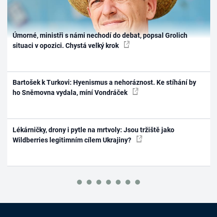
Úmorné, ministři s námi nechodí do debat, popsal Grolich
situaci v opozici. Chystá velký krok
Bartošek k Turkovi: Hyenismus a nehoráznost. Ke stíhání by
ho Sněmovna vydala, míní Vondráček
Lékárničky, drony i pytle na mrtvoly: Jsou tržiště jako
Wildberries legitimním cílem Ukrajiny?