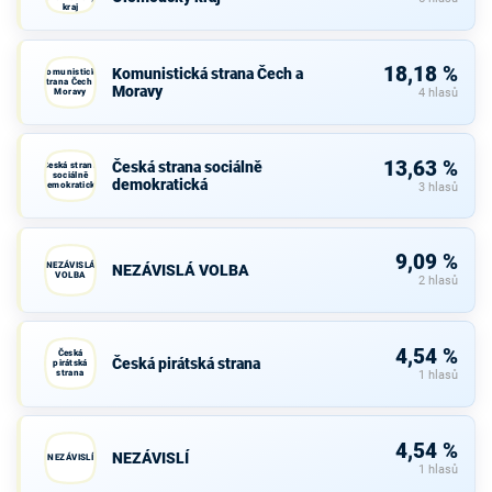
kraj
18,18 %
Komunistická strana Čech a
Komunistická
strana Čech a
Moravy
Moravy
4 hlasů
13,63 %
Česká strana sociálně
Česká strana
sociálně
demokratická
demokratická
3 hlasů
9,09 %
NEZÁVISLÁ
NEZÁVISLÁ VOLBA
VOLBA
2 hlasů
4,54 %
Česká
Česká pirátská strana
pirátská
strana
1 hlasů
4,54 %
NEZÁVISLÍ
NEZÁVISLÍ
1 hlasů