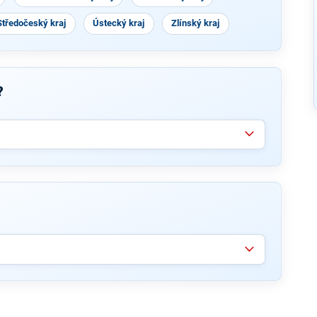
Středočeský kraj
Ústecký kraj
Zlínský kraj
?