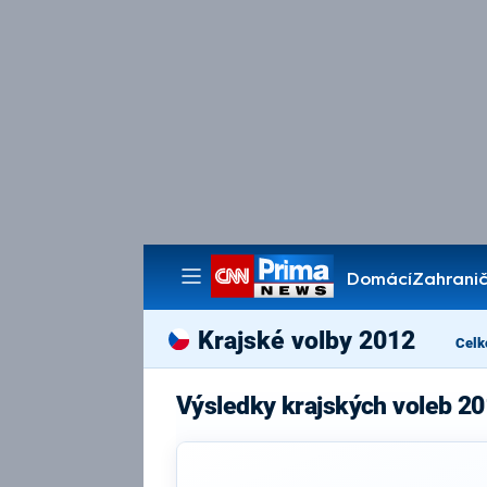
Domácí
Zahranič
Pořady
Krajské volby 2012
Celk
Výsledky krajských voleb 20