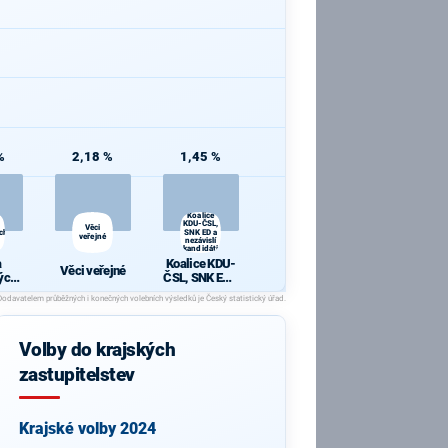
%
2,18 %
1,45 %
Koalice
KDU-ČSL,
Věci
ch
SNK ED a
veřejné
nezávislí
kandidáti
a
Koalice KDU-
Věci veřejné
ých
ČSL, SNK ED a
ů
nezávislí
kandidáti
Volby do krajských
zastupitelstev
Krajské volby 2024