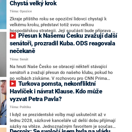
Chystá velký krok
Téma: Opozice
Zkraje příštího roku se opoziční lidovci chystají k
velkému kroku, představí totiž svou velkou
hospodářskou strategii. Její součástí bude příprava na
Přesun k Našemu Česku zvažují další
stárnutí populace, řekl ve středu na setkání s novináři
nový předseda lidovců Jan Grolich. Ten zároveň v
senátoři, prozradil Kuba. ODS reagovala
senátních volbách kandiduje ve Vyškově. Popsal i
nečekaně
aktivitu opozice, o níž vládní strany nebo političtí
Téma: Senát
komentátoři mluví jako o slabé a v defenzivě. „Je to
úmorná práce upozorňovat na chyby vlády. Ministři s
Na hnutí Naše Česko se obracejí někteří stávající
námi navíc nechodí do debat. Chceme ale ukazovat
senátoři a zvažují přesun do našeho klubu, pokud ho
svoje témata,“ odpověděl Grolich na dotaz CNN Prima
po volbách získáme. V rozhovoru pro CNN Prima
Turkova pomsta, nekonfliktní
NEWS.
NEWS to řekl zakladatel hnutí a jihočeský hejtman
Martin Kuba. Konkrétní nebyl, ale získat by takto mohl
Havlíček i návrat Klause. Kdo může
například senátora Zdeňka Hrabu, který je dnes
vyzvat Petra Pavla?
součástí klubu ODS a TOP 09. Hraba to na dotaz
Téma: Politika
redakce nevyloučil. Předseda klubu senátorů ODS
Zdeněk Nytra redakci řekl, že počítá s odchodem
I když se prezidentské volby mají uskutečnit až v
některých senátorů z klubu a že Naše Česko není
lednu 2028, sázkové kanceláře už delší dobu přijímají
nepřítel, ale soupeř.
sázky na vítěze. Jednoznačným favoritem je současná
Decroix: Se svoločí jsem byla na vládu