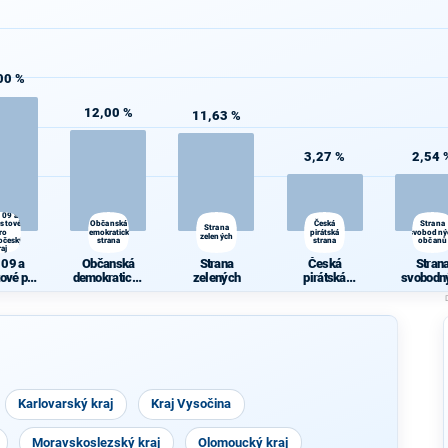
00 %
12,00 %
11,63 %
3,27 %
2,54 
 09 a
ostové
Občanská
Česká
Strana
Strana
ro
demokratická
pirátská
svobodný
zelených
očeský
strana
strana
občanů
raj
 09 a
Občanská
Strana
Česká
Stran
tové pro
demokratická
zelených
pirátská
svobodn
očeský
strana
strana
občan
raj
Karlovarský kraj
Kraj Vysočina
Moravskoslezský kraj
Olomoucký kraj