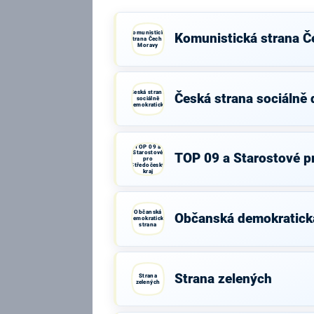
Komunistická
Komunistická strana Č
strana Čech a
Moravy
Česká strana
Česká strana sociálně
sociálně
demokratická
TOP 09 a
Starostové
TOP 09 a Starostové p
pro
Středočeský
kraj
Občanská
Občanská demokratick
demokratická
strana
Strana zelených
Strana
zelených