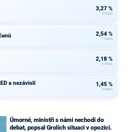
3,27 %
9 hlasů
2,54 %
čanů
7 hlasů
2,18 %
6 hlasů
ED a nezávislí
1,45 %
4 hlasů
Úmorné, ministři s námi nechodí do
debat, popsal Grolich situaci v opozici.