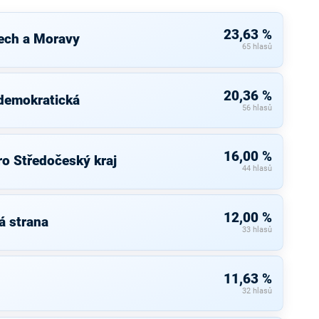
23,63 %
ech a Moravy
65 hlasů
20,36 %
 demokratická
56 hlasů
16,00 %
ro Středočeský kraj
44 hlasů
12,00 %
á strana
33 hlasů
11,63 %
32 hlasů