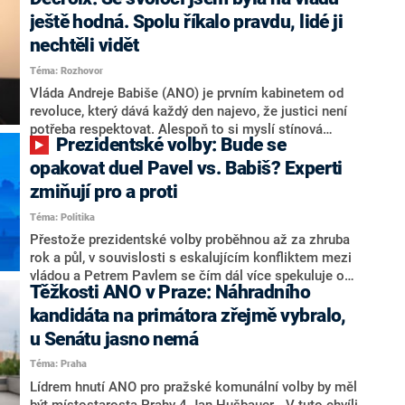
hlava státu Petr Pavel. Daleko za ním pak bookmakeři
zmiňují dva výrazné politiky ANO, tedy premiéra
ještě hodná. Spolu říkalo pravdu, lidé ji
Andreje Babiše a ministra průmyslu Karla Havlíčka.
nechtěli vidět
Oblíbeným tipem samotných sázkařů je poslanec za
Téma: Rozhovor
Motoristy Filip Turek. Politolog Jan Kubáček nicméně
o případné kandidatuře kohokoliv ze zmíněné trojice
Vláda Andreje Babiše (ANO) je prvním kabinetem od
značně pochybuje. Podle něj současná koalice dosud
revoluce, který dává každý den najevo, že justici není
nemá osobu, která by Pavlovi mohla konkurovat.
potřeba respektovat. Alespoň to si myslí stínová
Prezidentské volby: Bude se
ministryně spravedlnosti ODS Eva Decroix. V
rozhovoru pro CNN Prima NEWS si nebrala servítky
opakovat duel Pavel vs. Babiš? Experti
ohledně politického výkonu svého nástupce Jeronýma
zmiňují pro a proti
Tejce (za ANO) či vládní zmocněnkyně pro lidská
Téma: Politika
práva Taťány Malé (ANO). Označením „svoloč“ na
adresu vlády prý byla ještě hodná. Decroix se také
Přestože prezidentské volby proběhnou až za zhruba
vrátila k volební porážce koalice Spolu či promluvila o
rok a půl, v souvislosti s eskalujícím konfliktem mezi
hnutí Naše Česko Martina Kuby.
vládou a Petrem Pavlem se čím dál více spekuluje o
Těžkosti ANO v Praze: Náhradního
tom, koho by do bitvy o Hrad mohla vyslat současná
koalice. Někteří političtí komentátoři znovu vytahují
kandidáta na primátora zřejmě vybralo,
jméno premiéra Andreje Babiše (ANO). Jak moc je
u Senátu jasno nemá
pravděpodobné, že se v prezidentských volbách 2028
Téma: Praha
bude znovu opakovat souboj z roku 2023?
Lídrem hnutí ANO pro pražské komunální volby by měl
být místostarosta Prahy 4 Jan Hušbauer. „V tuto chvíli