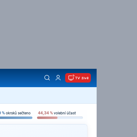
TV živě
0
%
44,34
%
okrsků sečteno
volební účast