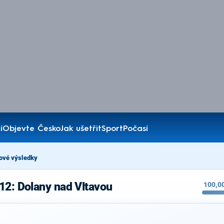
í
Objevte Česko
Jak ušetřit
Sport
Počasí
ové výsledky
12: Dolany nad Vltavou
100,0