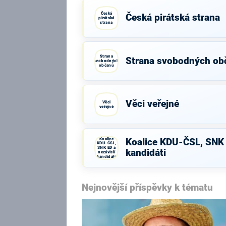
Česká
Česká pirátská strana
pirátská
strana
Strana
Strana svobodných ob
svobodných
občanů
Věci veřejné
Věci
veřejné
Koalice
Koalice KDU-ČSL, SNK 
KDU-ČSL,
SNK ED a
kandidáti
nezávislí
kandidáti
Nejnovější příspěvky k tématu