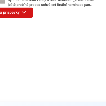
ještě probíhá proces schválení finální nominace pana
Jana Hušbauera Výborem hnutí ANO,“ uvedl pro
ší příspěvky
redakci místopředseda pražského ANO Martin
Benkovič. O Hušbauerovi se spekulovalo jako o
náhradníkovi v čele pražské kandidátky poté, co
rezignoval po sérii nejasností v majetkových
přiznáních a pořizování bytů Ondřej Prokop. Zároveň
ale stále není jasné, kdo bude za ANO kandidovat ve
dvou ze tří pražských obvodů do horní komory
parlamentu. ANO má v Praze dlouhodobě horší
výsledky než ve zbytku republiky.