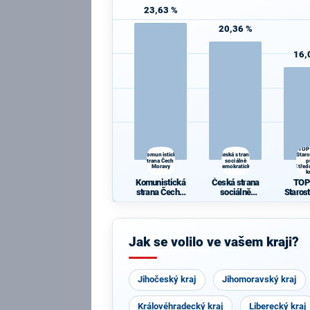
23,63 %
20,36 %
16,
TOP
Komunistická
Česká strana
Star
strana Čech a
sociálně
p
Moravy
demokratická
Střed
k
Komunistická
Česká strana
TOP
strana Čech a
sociálně
Staros
Moravy
demokratická
Střed
k
Jak se volilo ve vašem kraji?
Jihočeský kraj
Jihomoravský kraj
Královéhradecký kraj
Liberecký kraj