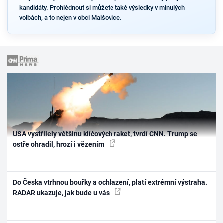
kandidáty. Prohlédnout si můžete také výsledky v minulých
volbách, a to nejen v obci Malšovice.
USA vystřílely většinu klíčových raket, tvrdí CNN. Trump se
ostře ohradil, hrozí i vězením
Do Česka vtrhnou bouřky a ochlazení, platí extrémní výstraha.
RADAR ukazuje, jak bude u vás