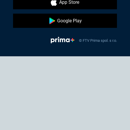
App Store
Google Play
© FTV Prima spol. s r.o.