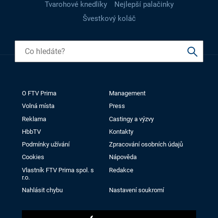
Tvarohové knedlíky
Nejlepší palačinky
Švestkový koláč
O FTV Prima
Management
Volná místa
Press
Reklama
Castingy a výzvy
HbbTV
Kontakty
Podmínky užívání
Zpracování osobních údajů
Cookies
Nápověda
Vlastník FTV Prima spol. s
Redakce
r.o.
Nahlásit chybu
Nastavení soukromí