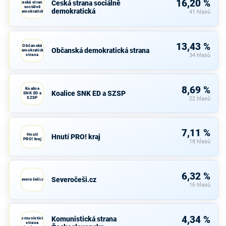
16,20 %
Česká strana sociálně
Česká strana
sociálně
demokratická
demokratická
41 hlasů
13,43 %
Občanská
Občanská demokratická strana
demokratická
strana
34 hlasů
8,69 %
Koalice
Koalice SNK ED a SZSP
SNK ED a
SZSP
22 hlasů
7,11 %
Hnutí
Hnutí PRO! kraj
PRO! kraj
18 hlasů
6,32 %
Severočeši.cz
Severočeši.cz
16 hlasů
4,34 %
Komunistická strana
Komunistická
strana