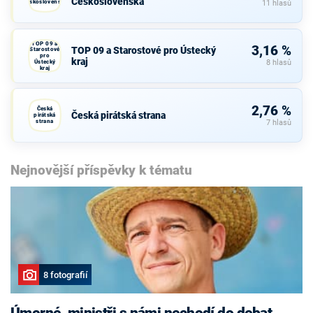
Československa
Československa
11 hlasů
TOP 09 a
3,16 %
TOP 09 a Starostové pro Ústecký
Starostové
pro
kraj
Ústecký
8 hlasů
kraj
2,76 %
Česká
Česká pirátská strana
pirátská
strana
7 hlasů
Nejnovější příspěvky k tématu
8 fotografií
Úmorné, ministři s námi nechodí do debat,