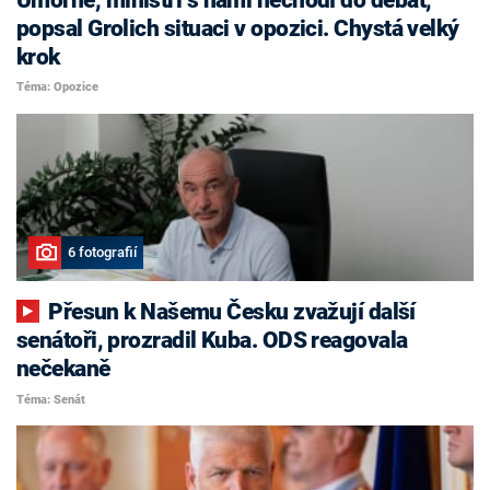
popsal Grolich situaci v opozici. Chystá velký
krok
Téma: Opozice
6 fotografií
Přesun k Našemu Česku zvažují další
senátoři, prozradil Kuba. ODS reagovala
nečekaně
Téma: Senát