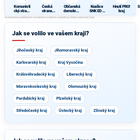
Komunisti
Česká
Občanská
Koalice
Hnutí PRO!
S
cká strana
strana
demokrati
SNK ED a
kraj
Čech a
sociálně
cká strana
SZSP
Moravy
demokrati
cká
Jak se volilo ve vašem kraji?
Jihočeský kraj
Jihomoravský kraj
Karlovarský kraj
Kraj Vysočina
Královéhradecký kraj
Liberecký kraj
Moravskoslezský kraj
Olomoucký kraj
Pardubický kraj
Plzeňský kraj
Středočeský kraj
Ústecký kraj
Zlínský kraj