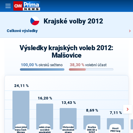
Krajské volby 2012
Celkové výsledky
Výsledky krajských voleb 2012:
Malšovice
100,00
%
38,30
%
okrsků sečteno
volební účast
24,11 %
16,20 %
13,43 %
8,69 %
7,11 %
Česká strana
Koalice
Komunistická
Občanská
Hnutí
strana Čech a
sociálně
demokratická
SNK ED a
S
PRO! kraj
Moravy
demokratická
strana
SZSP