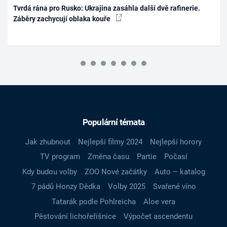
Tvrdá rána pro Rusko: Ukrajina zasáhla další dvě rafinerie.
Záběry zachycují oblaka kouře
Populární témata
Jak zhubnout
Nejlepší filmy 2024
Nejlepší horory
TV program
Změna času
Partie
Počasí
Kdy budou volby
ZOO Nové začátky
Auto – katalog
7 pádů Honzy Dědka
Volby 2025
Svařené víno
Tatarák podle Pohlreicha
Aloe vera
Pěstování lichořeřišnice
Výpočet ascendentu